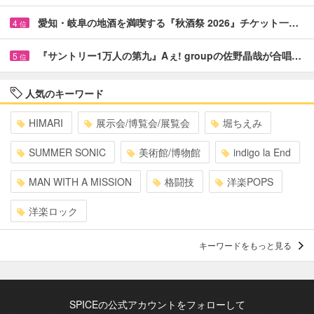
愛知・岐阜の地酒を満喫する『秋酒祭 2026』チケット一…
4
位
『サントリー1万人の第九』Aぇ! groupの佐野晶哉が合唱…
5
位
人気のキーワード
HIMARI
展示会/博覧会/展覧会
堀ちえみ
SUMMER SONIC
美術館/博物館
indigo la End
MAN WITH A MISSION
格闘技
洋楽POPS
洋楽ロック
キーワードをもっと見る
SPICEの公式アカウントをフォローして