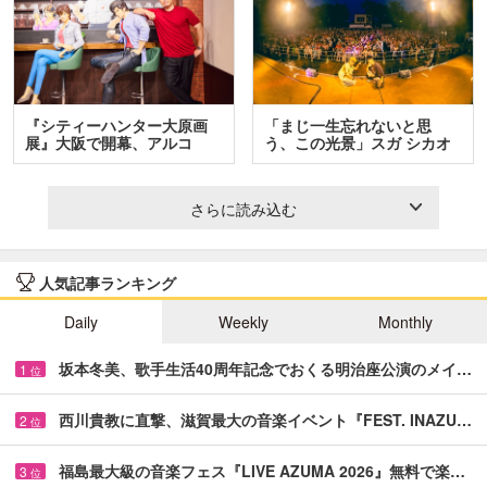
『シティーハンター大原画
「まじ一生忘れないと思
展』大阪で開幕、アルコ
う、この光景」スガ シカオ
＆…
と…
さらに読み込む
人気記事ランキング
Daily
Weekly
Monthly
坂本冬美、歌手生活40周年記念でおくる明治座公演のメイ…
1
位
西川貴教に直撃、滋賀最大の音楽イベント『FEST. INAZU…
2
位
福島最大級の音楽フェス『LIVE AZUMA 2026』無料で楽…
3
位