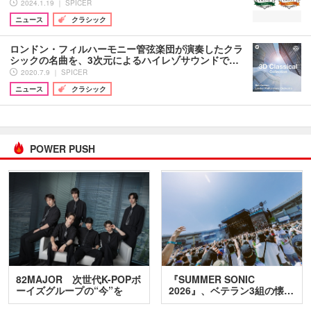
2024.1.19 ｜ SPICER
ニュース
クラシック
ロンドン・フィルハーモニー管弦楽団が演奏したクラ
シックの名曲を、3次元によるハイレゾサウンドで…
2020.7.9 ｜ SPICER
ニュース
クラシック
POWER PUSH
82MAJOR 次世代K-POPボ
『SUMMER SONIC
ーイズグループの“今”を
2026』、ベテラン3組の懐…
訊…