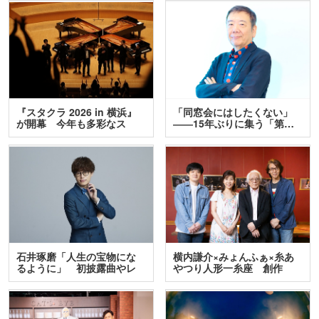
『スタクラ 2026 in 横浜』
「同窓会にはしたくない」
が開幕 今年も多彩なス
――15年ぶりに集う「第…
テ…
石井琢磨「人生の宝物にな
横内謙介×みょんふぁ×糸あ
るように」 初披露曲やレ
やつり人形一糸座 創作
ア…
人…