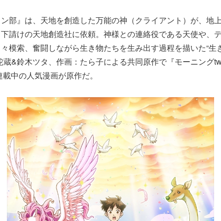
イン部』は、天地を創造した万能の神（クライアント）が、地
り下請けの天地創造社に依頼。神様との連絡役である天使や、
々模索、奮闘しながら生き物たちを生み出す過程を描いた“生
蛇蔵&鈴木ツタ、作画：たら子による共同原作で『モーニングt
り連載中の人気漫画が原作だ。