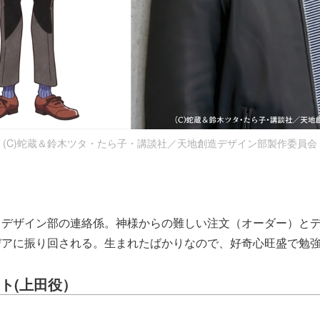
(C)蛇蔵＆鈴木ツタ・たら子・講談社／天地創造デザイン部製作委員会
とデザイン部の連絡係。神様からの難しい注文（オーダー）と
デアに振り回される。生まれたばかりなので、好奇心旺盛で勉
ト(上田役）