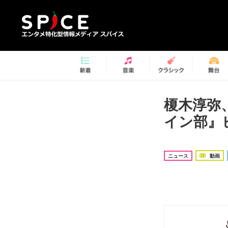
榎木淳弥、
イン部』
ニュース
動画