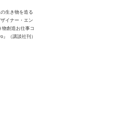
上の生き物を造る
デザイナー・エン
き物創造お仕事コ
wo』（講談社刊）