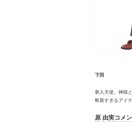
下田
新人天使。神様
斬新すぎるアイ
原 由実コメン