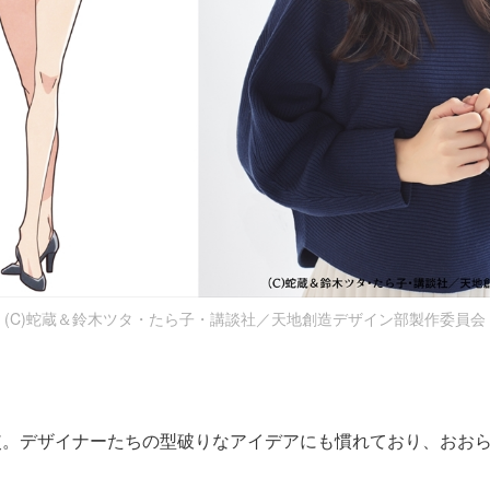
(C)蛇蔵＆鈴木ツタ・たら子・講談社／天地創造デザイン部製作委員会
使。デザイナーたちの型破りなアイデアにも慣れており、おお