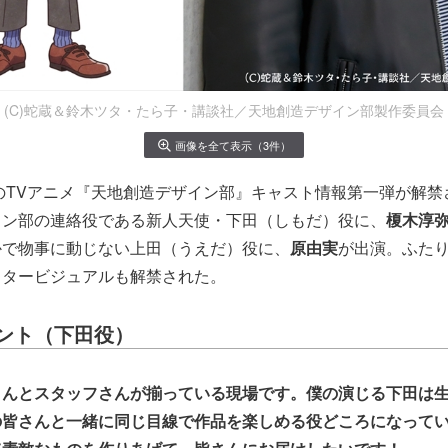
(C)蛇蔵＆鈴木ツタ・たら子・講談社／天地創造デザイン部製作委員会
画像を全て表示（3件）
定のTVアニメ『天地創造デザイン部』キャスト情報第一弾が解
イン部の連絡役である新人天使・下田（しもだ）役に、
榎木淳
かで物事に動じない上田（うえだ）役に、
原由実
が出演。ふた
クタービジュアルも解禁された。
ント（下田役）
さんとスタッフさんが揃っている現場です。僕の演じる下田は
の皆さんと一緒に同じ目線で作品を楽しめる役どころになって