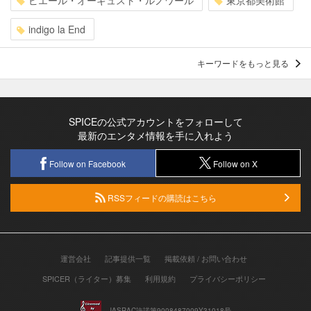
ピエール・オーギュスト・ルノワール
東京都美術館
indigo la End
キーワードをもっと見る
SPICEの公式アカウントをフォローして
最新のエンタメ情報を手に入れよう
Follow on Facebook
Follow on X
RSSフィードの購読はこちら
運営会社
記事提供一覧
掲載依頼 / お問い合わせ
SPICER（ライター）募集
利用規約
プライバシーポリシー
JASRAC許諾第9008487009Y31018号