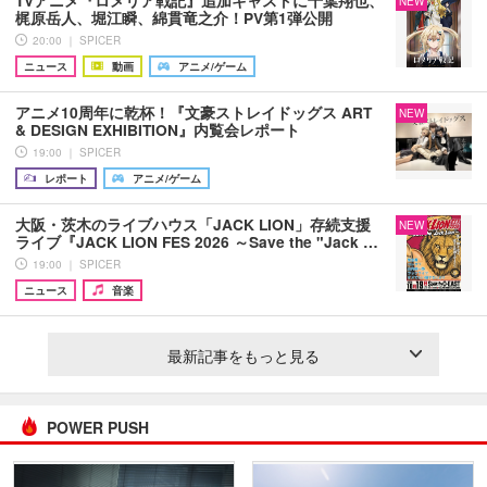
NEW
梶原岳人、堀江瞬、綿貫竜之介！PV第1弾公開
20:00 ｜ SPICER
ニュース
動画
アニメ/ゲーム
アニメ10周年に乾杯！『文豪ストレイドッグス ART
NEW
& DESIGN EXHIBITION』内覧会レポート
19:00 ｜ SPICER
レポート
アニメ/ゲーム
大阪・茨木のライブハウス「JACK LION」存続支援
NEW
ライブ『JACK LION FES 2026 ～Save the "Jack …
19:00 ｜ SPICER
ニュース
音楽
最新記事をもっと見る
POWER PUSH