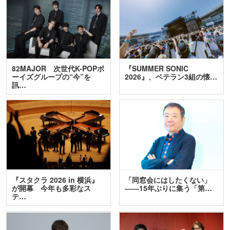
82MAJOR 次世代K-POPボ
『SUMMER SONIC
ーイズグループの“今”を
2026』、ベテラン3組の懐…
訊…
『スタクラ 2026 in 横浜』
「同窓会にはしたくない」
が開幕 今年も多彩なス
――15年ぶりに集う「第…
テ…