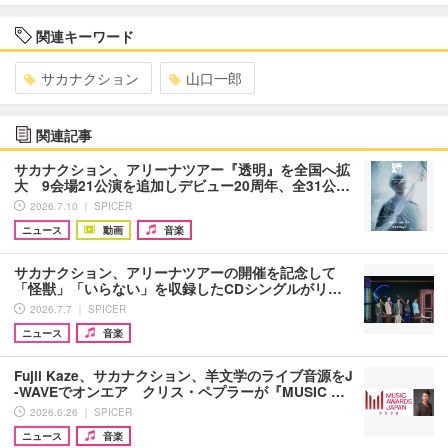
関連キーワード
サカナクション
山口一郎
関連記事
サカナクション、アリーナツアー『透明』を全国へ拡
大 9会場21公演を追加しデビュー20周年、全31公…
2026.7.10 ｜ SPICER
ニュース
動画
音楽
サカナクション、アリーナツアーの開催を記念して
「怪獣」「いらない」を収録したCDシングルがリ…
2026.7.7 ｜ SPICER
ニュース
音楽
Fujii Kaze、サカナクション、羊文学のライブ音源をJ
-WAVEでオンエア クリス・ペプラーが『MUSIC …
2026.6.26 ｜ SPICER
ニュース
音楽