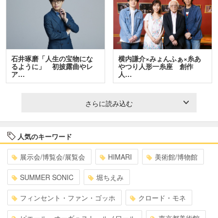
石井琢磨「人生の宝物にな
横内謙介×みょんふぁ×糸あ
るように」 初披露曲やレ
やつり人形一糸座 創作
ア…
人…
さらに読み込む
人気のキーワード
展示会/博覧会/展覧会
HIMARI
美術館/博物館
SUMMER SONIC
堀ちえみ
フィンセント・ファン・ゴッホ
クロード・モネ