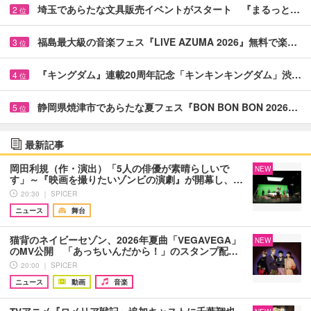
埼玉であらたな文具販売イベントがスタート 『まるっと…
2
位
福島最大級の音楽フェス『LIVE AZUMA 2026』無料で楽…
3
位
『キングダム』連載20周年記念「キンキンキングダム」渋…
4
位
静岡県焼津市であらたな夏フェス『BON BON BON 2026…
5
位
最新記事
岡田利規（作・演出）「5人の俳優が素晴らしいで
NEW
す」～『映画を撮りたいゾンビの演劇』が開幕し、…
20:30 ｜ SPICER
ニュース
舞台
猫背のネイビーセゾン、2026年夏曲「VEGAVEGA」
NEW
のMV公開 「あっちいんだから！」のスタンプ配…
20:00 ｜ SPICER
ニュース
動画
音楽
TVアニメ『ロメリア戦記』追加キャストに千葉翔也、