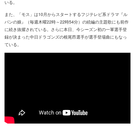
いる。
また、「モス」は10月からスタートするフジテレビ系ドラマ『ル
パンの娘』（毎週木曜22時～22時54分）の続編の主題歌にも前作
に続き抜擢されている。さらに本日、今シーズン初の一軍選手登
録が決まった中日ドラゴンズの根尾昂選手が選手登場曲にもなっ
ている。