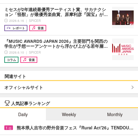
ミセスが2年連続最優秀アーティスト賞、サカナクシ
ョン「怪獣」が最優秀楽曲賞、原摩利彦『国宝』が…
2026.6.16 ｜ SPICER
レポート
音楽
『MUSIC AWARDS JAPAN 2026』主要部門を関西の
学生が予想ーーアンケートから浮かび上がる若年層…
2026.6.10 ｜ SPICER
コラム
音楽
関連サイト
オフィシャルサイト
人気記事ランキング
Daily
Weekly
Monthly
熊本県人吉市の野外音楽フェス『Rural Act'26』TENDOU…
1
位