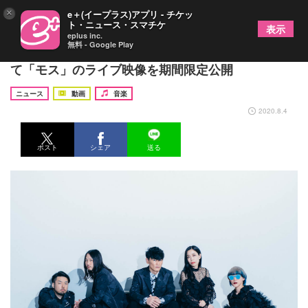
×
e＋(イープラス)アプリ - チケッ
ト・ニュース・スマチケ
表示
eplus inc.
無料 - Google Play
サカナクション、オンラインライブの開催を記念し
て「モス」のライブ映像を期間限定公開
ニュース
動画
音楽
2020.8.4
ポスト
シェア
送る