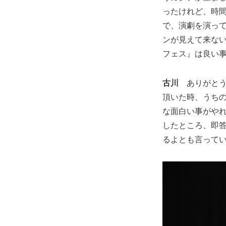
ったけれど、時
で、演劇を演っ
ンが見えて来な
フェス』は良い
古川
ありがと
頂いた時、うち
な面白い事がや
したところ、即
るよとも言って