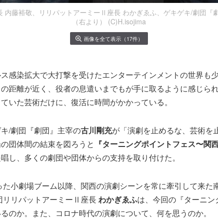
 内藤裕敬、リリパットアーミーⅡ座長 わかぎゑふ、ゲキゲキ/劇団『
（右より） (C)H.isojima
画像を全て表示（17件）
ルス感染拡大で大打撃を受けたエンターテインメントの世界も
との距離が近く、役者の息遣いまでもが手に取るように感じら
していた芸術だけに、復活に時間がかかっている。
キ/劇団『劇団』主宰の
古川剛充
が「演劇を止めるな、芸術を
場の団体間の結束を図ろうと
『ターニングポイントフェス〜関
提唱し、多くの劇団や団体からの支持を取り付けた。
こった小劇場ブーム以降、関西の演劇シーンを常に牽引して来た
団リリパットアーミーⅡ座長
わかぎゑふ
は、今回の『ターニン
いるのか。また、コロナ時代の演劇について、何を思うのか。