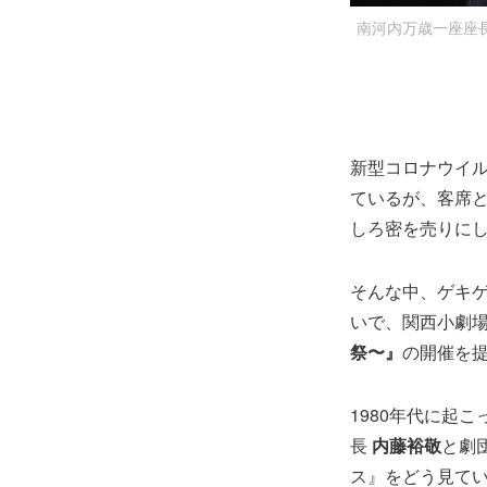
南河内万歳一座座長
新型コロナウイ
ているが、客席
しろ密を売りに
そんな中、ゲキゲ
いで、関西小劇
祭〜』
の開催を
1980年代に起
長
内藤裕敬
と劇
ス』をどう見て