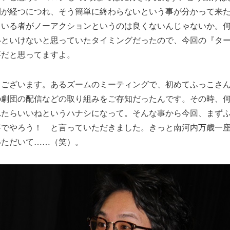
間が経つにつれ、そう簡単に終わらないという事が分かって来
ている者がノーアクションというのは良くないんじゃないか。
いといけないと思っていたタイミングだったので、今回の『タ
事だと思ってますよ。
うございます。あるズームのミーティングで、初めてふっこさ
の劇団の配信などの取り組みをご存知だったんです。その時、
れたらいいねというハナシになって。そんな事から今回、まず
答でやろう！ と言っていただきました。きっと南河内万歳一
いただいて……（笑）。