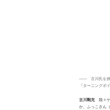
―― 古川氏を
『ターニングポ
古川剛充
我々
か、ふっこさん