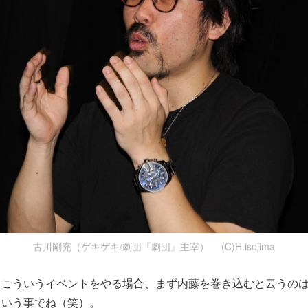
古川剛充（ゲキゲキ/劇団『劇団』主宰） (C)H.isojima
、こういうイベントをやる場合、まず内藤を巻き込むと云うの
という事でね（笑）。