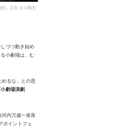
劇団』主宰 古川剛充
少しづつ動き始め
れる小劇場は、む
止めるな」との思
西小劇場演劇
南河内万歳一座座
グポイントフェ