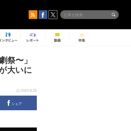
劇祭〜」
が大いに
2020.8.25
シェア