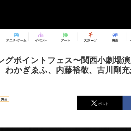
ングポイントフェス〜関西小劇場演
、わかぎゑふ、内藤裕敬、古川剛充
舞台
ポスト