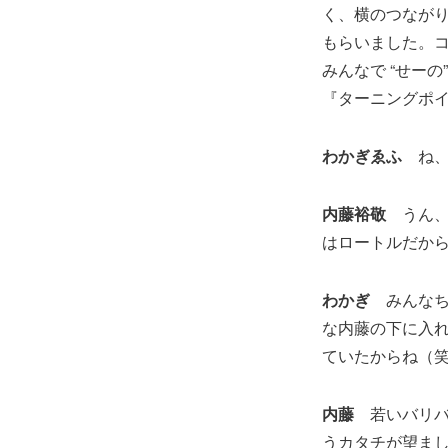
く、横のつなが
もらいました。
みんなで “せー
『ターニングポ
わかぎゑふ
ね
内藤裕敬
うん
はロートルだか
わかぎ
みんな
な内藤の下に入
ていたからね（
内藤
若いバリ
うカタチが望ま