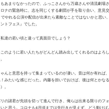
りもあまりなかったので、ふっこさんから万歳さんや清流劇場
コロナの緊急時に、志を同じくする劇団が手を取り合い、意見
の” でやれる公演や配信が出来たら素敵なことではないかと思い
イントフェス』でした。
、私達の若い頃と違って真面目でしょう？
、このように若い人たちがどんどん踏み出してくれるのはよろ
ら。
ちゃんと意思を持って集まっているのが凄い。昔は何か有れば
れ！みたいな感じだった。内藤を担いでおけば、後は何とかな
笑）。
バリの諸君が先頭を切って進んで行き、俺らは出来る限りのフ
しいと思う。コロナも4月頃までは先行きが見えず、どう動けば