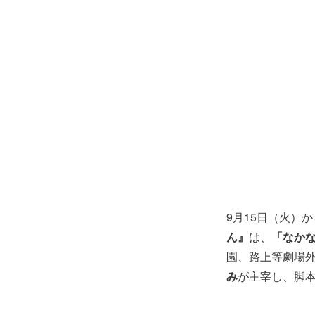
9月15日（火）
ん』
は、
「なか
園、路上等劇場
み
が主宰し、脚