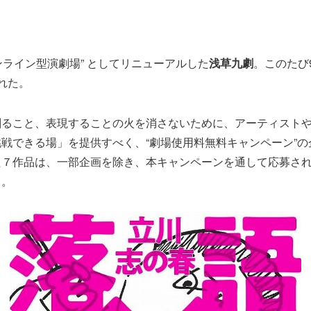
オンライン型演劇場” としてリニューアルした
浅草九劇
。このたび
れた。
創ること、表現することの火を消さないために、アーティスト
戦できる場」を提供すべく、“劇場使用料無料キャンペーン”の
た７作品は、一部企画を除き、本キャンペーンを通して応募さ
る。