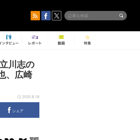
 立川志の
也、広崎
2020.8.18
シェア