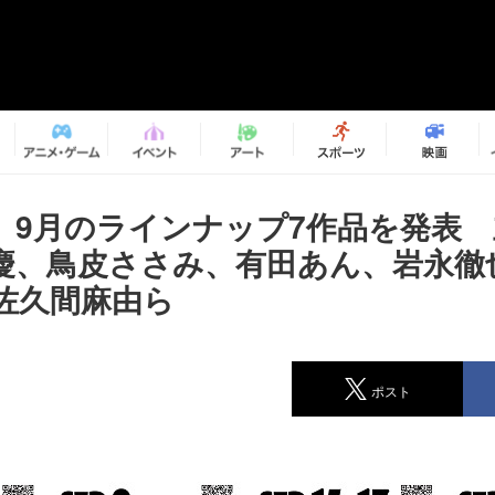
、9月のラインナップ7作品を発表
慶、鳥皮ささみ、有田あん、岩永徹
佐久間麻由ら
ポスト