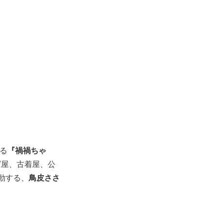
る
『禍禍ちゃ
ば屋、古着屋、公
動する、
鳥皮ささ