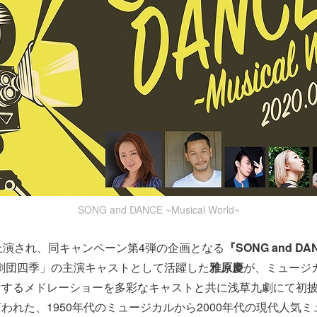
SONG and DANCE ~Musical World~
上演され、同キャンペーン第4弾の企画となる
『SONG and DAN
劇団四季」の主演キャストとして活躍した
雅原慶
が、ミュージ
けするメドレーショーを多彩なキャストと共に浅草九劇にて初
われた、1950年代のミュージカルから2000年代の現代人気