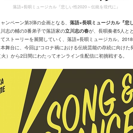
落語×長唄ミュージカル『悲しい性2020～伝統を現代に』
ャンペーン第3弾の企画となる、
落語×長唄ミュージカル『悲し
立川志の輔の3番弟子で落語家の
立川志の春
が、長唄奏者5人と
てストーリーを展開していく、落語×長唄ミュージカル。201
本舞台に、今回は“コロナ禍における伝統芸能の存続に向けた発
（火）から2日間にわたってオンライン生配信に初挑戦する。