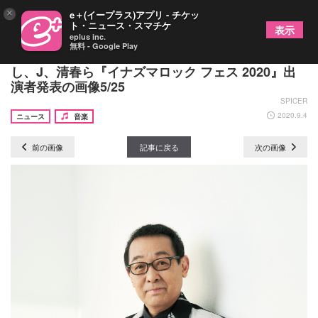
×
e＋(イープラス)アプリ - チケッ
ト・ニュース・スマチケ
表示
eplus inc.
無料 - Google Play
西川貴教、ももクロ、金爆、ボイメン、さだまさ
し、J、清春ら『イナズマロック フェス 2020』出
演者発表の画像5/25
SPICER
2020.9.4
ニュース
音楽
前の画像
記事に戻る
次の画像