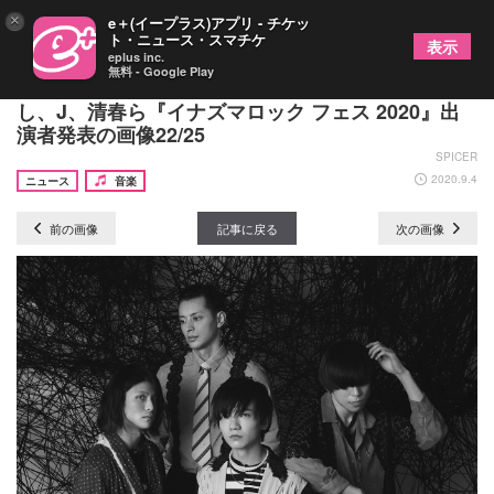
×
e＋(イープラス)アプリ - チケッ
ト・ニュース・スマチケ
表示
eplus inc.
無料 - Google Play
西川貴教、ももクロ、金爆、ボイメン、さだまさ
し、J、清春ら『イナズマロック フェス 2020』出
演者発表の画像22/25
SPICER
2020.9.4
ニュース
音楽
前の画像
記事に戻る
次の画像