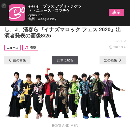
×
e＋(イープラス)アプリ - チケッ
ト・ニュース・スマチケ
表示
eplus inc.
無料 - Google Play
西川貴教、ももクロ、金爆、ボイメン、さだまさ
し、J、清春ら『イナズマロック フェス 2020』出
演者発表の画像8/25
SPICER
2020.9.4
ニュース
音楽
前の画像
記事に戻る
次の画像
BOYS AND MEN