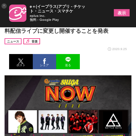
×
e＋(イープラス)アプリ - チケッ
ト・ニュース・スマチケ
表示
eplus inc.
無料 - Google Play
『e-radio presents SHIGA NOW 2020』無観客有
料配信ライブに変更し開催することを発表
ニュース
音楽
2020.9.25
ポスト
シェア
送る