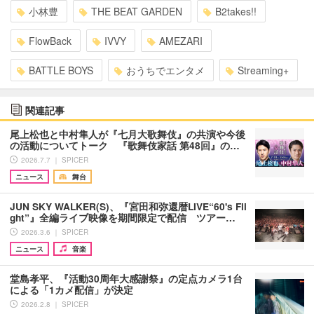
小林豊
THE BEAT GARDEN
B2takes!!
FlowBack
IVVY
AMEZARI
BATTLE BOYS
おうちでエンタメ
Streaming+
関連記事
尾上松也と中村隼人が『七月大歌舞伎』の共演や今後
の活動についてトーク 『歌舞伎家話 第48回』の…
2026.7.7 ｜ SPICER
ニュース
舞台
JUN SKY WALKER(S)、『宮⽥和弥還暦LIVE“60's Fli
ght”』全編ライブ映像を期間限定で配信 ツアー…
2026.3.6 ｜ SPICER
ニュース
音楽
堂島孝平、『活動30周年大感謝祭』の定点カメラ1台
による「1カメ配信」が決定
2026.2.8 ｜ SPICER