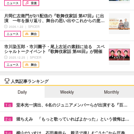
ニュース
音楽
片岡仁左衛門が2/1配信の『歌舞伎家話 第47回』に出
演 一年を振り返り、舞台の思い出やこれからの意…
2026.1.22 ｜ SPICER
ニュース
舞台
市川染五郎・市川團子・尾上左近の素顔に迫る スペ
シャルトークイベント『歌舞伎家話 第46回』が開催
2025.12.25 ｜ SPICER
ニュース
舞台
人気記事ランキング
Daily
Weekly
Monthly
堂本光一演出、6名のジュニアメンバーらが出演する『百…
1
位
堀ちえみ 「もっと歌っていればよかった」という後悔は…
2
位
横山だいすけ、石田泰尚ら 親子で楽しむ”うた”から圧巻…
3
位