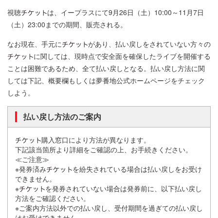
視聴
は、イープラスにて9月26日（土）10:00～11月7日
（土）23:00までの期間、販売される。
なお現在、手元に
があり、払い戻しをされていない方々の
に関しては、現時点で安全面を確保したライブを開催する
ことは困難であるため、全て払い戻しとなる。払い戻し方法に関
しては下記、概要欄もしくは夢番地公式ホームページをチェック
しよう。
払い戻し方法のご案内
購入窓口により方法が異なります。
下記該当箇所より詳細をご確認の上、お手続きください。
≪ご注意≫
※発券済み
を紛失されている場合は払い戻しをお受け
できません。
※
を発券されていない場合は発券前に、以下払い戻し
方法をご確認ください。
※ご案内方法以外での払い戻し、受付期間を過ぎての払い戻し
はお受けできません。