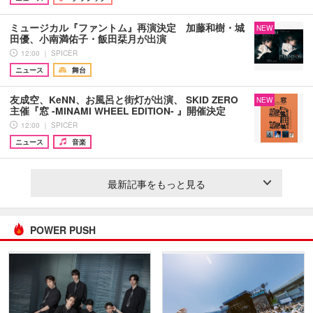
ミュージカル『ファントム』再演決定 加藤和樹・城
NEW
田優、小南満佑子・飯田栞月が出演
12:00 ｜ SPICER
ニュース
舞台
友成空、KeNN、お風呂と街灯が出演、 SKID ZERO
NEW
主催『窓 -MINAMI WHEEL EDITION- 』開催決定
12:00 ｜ SPICER
ニュース
音楽
最新記事をもっと見る
POWER PUSH