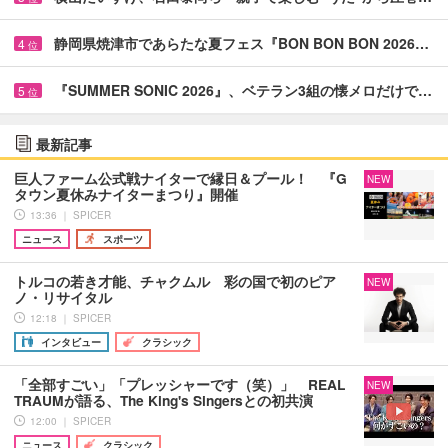
静岡県焼津市であらたな夏フェス『BON BON BON 2026…
4
位
『SUMMER SONIC 2026』、ベテラン3組の懐メロだけで…
5
位
最新記事
巨人ファーム公式戦ナイターで縁日＆プール！ 『G
NEW
タウン夏休みナイターまつり』開催
13:36 ｜ SPICER
ニュース
スポーツ
トルコの若き才能、チャクムル 彩の国で初のピア
NEW
ノ・リサイタル
12:18 ｜ SPICER
インタビュー
クラシック
「全部すごい」「プレッシャーです（笑）」 REAL
NEW
TRAUMが語る、The King's Singersとの初共演
12:00 ｜ SPICER
ニュース
クラシック