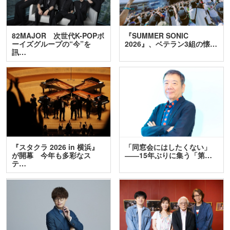
82MAJOR 次世代K-POPボ
『SUMMER SONIC
ーイズグループの“今”を
2026』、ベテラン3組の懐…
訊…
『スタクラ 2026 in 横浜』
「同窓会にはしたくない」
が開幕 今年も多彩なス
――15年ぶりに集う「第…
テ…