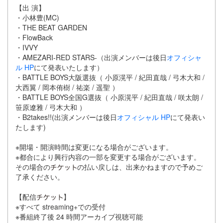
【出 演】
・小林豊(MC)
・THE BEAT GARDEN
・FlowBack
・IVVY
・AMEZARI-RED STARS-（出演メンバーは後日
オフィシャ
ル HP
にて発表いたします）
・BATTLE BOYS大阪選抜（ 小原滉平 / 紀田直哉 / 弓木大和 /
大西翼 / 岡本侑樹 / 祐楽 / 遥聖 ）
・BATTLE BOYS全国G選抜（ 小原滉平 / 紀田直哉 / 咲太朗 /
笹原遼雅 / 弓木大和 ）
・B2takes!!(出演メンバーは後日
オフィシャル HP
にて発表い
たします)
※開場・開演時間は変更になる場合がございます。
※都合により興行内容の一部を変更する場合がございます。
その場合の
の払い戻しは、出来かねますので予めご
了承ください。
【配信
】
※すべて streaming+での受付
※番組終了後 24 時間アーカイブ視聴可能