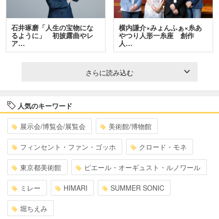
石井琢磨「人生の宝物にな
横内謙介×みょんふぁ×糸あ
るように」 初披露曲やレ
やつり人形一糸座 創作
ア…
人…
さらに読み込む
人気のキーワード
展示会/博覧会/展覧会
美術館/博物館
フィンセント・ファン・ゴッホ
クロード・モネ
東京都美術館
ピエール・オーギュスト・ルノワール
ミレー
HIMARI
SUMMER SONIC
堀ちえみ