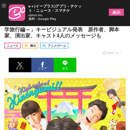
×
e＋(イープラス)アプリ - チケッ
ト・ニュース・スマチケ
表示
eplus inc.
無料 - Google Play
「舞台『ハイスクール！奇面組３』～危機一髪！修
学旅行編～」キービジュアル発表 原作者、脚本
家、演出家、キャスト4人のメッセージも
ニュース
舞台
アニメ/ゲーム
2020.10.1
ポスト
シェア
送る