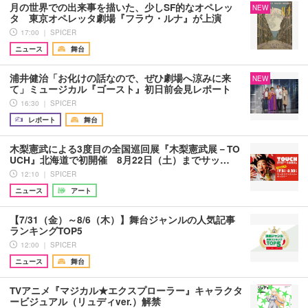
月の世界での出来事を描いた、少しSF的なオペレッ
NEW
タ 東京オペレッタ劇場『フラウ・ルナ』が上演
17:00 ｜ SPICER
ニュース
舞台
浦井健治「お化けの話なので、ぜひ劇場へ涼みに来
NEW
て」ミュージカル『ゴースト』初日前会見レポート
16:30 ｜ SPICER
レポート
舞台
木梨憲武による3度目の全国巡回展『木梨憲武展－TO
UCH』北海道で初開催 8月22日（土）までサッ…
12:10 ｜ SPICER
ニュース
アート
【7/31（金）～8/6（木）】舞台ジャンルの人気記事
ランキングTOP5
12:00 ｜ SPICER
ニュース
舞台
TVアニメ『マジカル★エクスプローラー』キャラクタ
ービジュアル（リュディver.）解禁