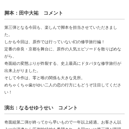
脚本：田中大祐 コメント
第三弾となる今回も、楽しんで脚本を担当させていただきまし
た。
しかも今回は、原作では行っていない幻の修学旅行編！
定番の奈良・京都を舞台に、原作の人気エピソードを散りばめな
がら、
奇面組の変態ぶりが炸裂する、史上最高にドタバタな修学旅行が
出来上がりました。
そして今作は、零と唯の関係も大きな見所。
めちゃくちゃ歯がゆい二人の恋の行方にもどうぞ注目してくださ
い！
演出：なるせゆうせい コメント
奇面組第二弾が終ってから早いもので一年以上経過。お客さん以
上に出演者から圧倒的続編を希望され、今回ついに第三弾が実現