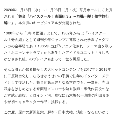
2020年11月18日（水）～11月23日（月・祝）草月ホールにて上演
される
「舞台『ハイスクール！奇面組３』～危機一髪！修学旅行
編～」
。本公演のキービジュアルが公開された。
1980年から「3年奇面組」として、1982年からは「ハイスクー
ル！奇面組」として週刊少年ジャンプに連載された学園ギャグマ
ンガの金字塔であり 1985年にはTVアニメ化され、テーマ曲を歌っ
た「おニャン子クラブ」から派生したアイドルユニット「うしろ
ゆびさされ組」のブレイクもあって一世を風靡した。
そんな誰もが知る懐かしの大ヒットコンテンツを2017年と2018年
に二度舞台化し、なるせゆうせいの手腕で往年のドタバタコメデ
ィとして復活した。舞台化第三弾となる本作でも、平野良、寺山
武志をはじめとする奇面組メンバーや熱血教師・事代作吾役のな
だぎ武が続投。ヒロイン・河川唯役に乃木坂46一期生の和田まあ
やが初のキャラクター作品に挑戦する。
この度、原作の新沢基栄、脚本・田中大祐、演出・なるせいゆう