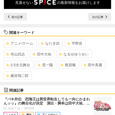
見逃せない
の最新情報をお届けします
前の記事
次の記事
関連キーワード
アニメ/ゲーム
なだぎ武
平野良
寺山武志
田中大祐
なるせゆうせい
2.5次元舞台
荒一陽
梶原颯
田中美麗
横井翔二郎
関連記事
『バキ外伝 烈海王は異世界転生しても一向にかまわ
んッッ』の舞台化が決定 演出・脚本は田中大祐、…
2026.7.28 ｜ SPICER
ニュース
舞台
アニメ/ゲーム