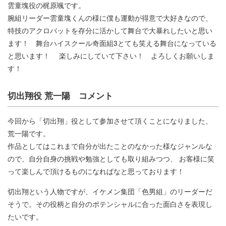
雲童塊役の梶原颯です。
腕組リーダー雲童塊くんの様に僕も運動が得意で大好きなので、
特技のアクロバットを存分に活かして舞台で大暴れしたいと思い
ます！ 舞台ハイスクール奇面組3とても笑える舞台になっている
と思います！ 楽しみにしていて下さい！ よろしくお願いしま
す！
切出翔役 荒一陽 コメント
今回から「切出翔」役として参加させて頂くことになりました、
荒一陽です。
作品としてはこれまで自分が出たことのなかった様なジャンルな
ので、自分自身の挑戦や勉強としても取り組みつつ、 お客様に笑
って楽しんで頂けるものになればなと思っております！
切出翔という人物ですが、イケメン集団「色男組」のリーダーだ
そうで。その役柄と自分のポテンシャルに合った面白さを表現し
たいです。