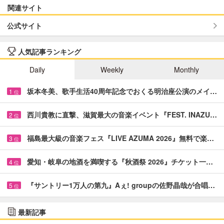
関連サイト
公式サイト
人気記事ランキング
Daily
Weekly
Monthly
坂本冬美、歌手生活40周年記念でおくる明治座公演のメイ…
1
位
西川貴教に直撃、滋賀最大の音楽イベント『FEST. INAZU…
2
位
福島最大級の音楽フェス『LIVE AZUMA 2026』無料で楽…
3
位
愛知・岐阜の地酒を満喫する『秋酒祭 2026』チケット一…
4
位
『サントリー1万人の第九』Aぇ! groupの佐野晶哉が合唱…
5
位
最新記事