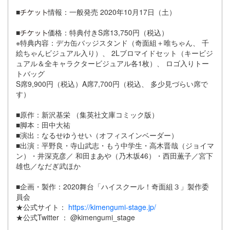
■
情報：一般発売 2020年10月17日（土）
■
価格：特典付きS席13,750円（税込）
※特典内容：デカ缶バッジスタンド（奇面組＋唯ちゃん、 千
絵ちゃんビジュアル入り）、 2Lブロマイドセット（キービジ
ュアル＆全キャラクタービジュアル各1枚）、 ロゴ入りトー
トバッグ
S席9,900円（税込）A席7,700円（税込、 多少見づらい席で
す）
■原作：新沢基栄 （集英社文庫コミック版）
■脚本：田中大祐
■演出：なるせゆうせい（オフィスインベーダー）
■出演：平野良・寺山武志・もう中学生・高木晋哉（ジョイマ
ン）・井深克彦／ 和田まあや（乃木坂46）・西田薫子／宮下
雄也／なだぎ武ほか
■企画・製作：2020舞台「ハイスクール！奇面組３」製作委
員会
★公式サイト：
https://kimengumi-stage.jp/
★公式Twitter ： @kimengumi_stage