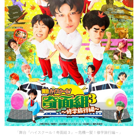
「舞台『ハイスクール！奇面組３』～危機一髪！修学旅行編～」