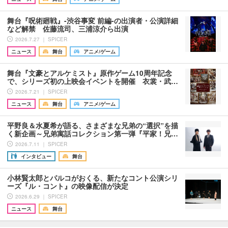
舞台『呪術廻戦』-渋谷事変 前編-の出演者・公演詳細
など解禁 佐藤流司、三浦涼介ら出演
2026.7.27 ｜ SPICER
ニュース
舞台
アニメ/ゲーム
舞台『文豪とアルケミスト』原作ゲーム10周年記念
で、シリーズ初の上映会イベントを開催 衣裳・武…
2026.7.21 ｜ SPICER
ニュース
舞台
アニメ/ゲーム
平野良＆水夏希が語る、さまざまな兄弟の“選択”を描
く新企画～兄弟寓話コレクション第一弾『平家！兄…
2026.7.11 ｜ SPICER
インタビュー
舞台
小林賢太郎とパルコがおくる、新たなコント公演シリ
ーズ『ル・コント』の映像配信が決定
2026.6.29 ｜ SPICER
ニュース
舞台