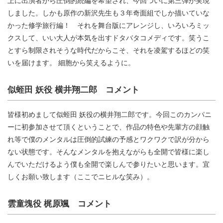
しました。しかも原作の新沢先生も３年奇面組でしか描いていな
かった修学旅行編！ それを舞台版にアレンジし、いろいろミッ
クスして、いい大人が本気を出すドタバタコメディです。笑うこ
とすら制限されそうな時代だからこそ、それを凌駕するほどの笑
いを届けます。 細胞から笑えるように。
似蛭田 妖役 横井翔二郎 コメント
皆様初めまして似蛭田 妖役の横井翔二郎です。今回このカンパニ
ーに初参加させて頂くということで、作品の特色や先輩方の顔触
れ等で僕のメンタルは圧倒的試練の予感とワクワクで訳が分から
ない状態です。そんなメンタルを抱えながらも全開で皆様に楽し
んでいただけるよう僕も全開で楽しんで参りたいと思います。宜
しくお願い致します（ここでニヒルな笑み）。
雲童塊役 梶原颯 コメント