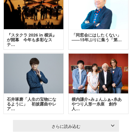
『スタクラ 2026 in 横浜』
「同窓会にはしたくない」
が開幕 今年も多彩なス
――15年ぶりに集う「第…
テ…
石井琢磨「人生の宝物にな
横内謙介×みょんふぁ×糸あ
るように」 初披露曲やレ
やつり人形一糸座 創作
ア…
人…
さらに読み込む