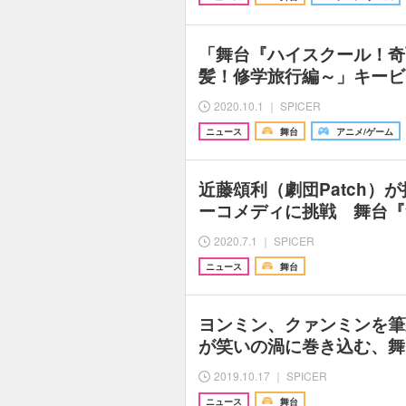
「舞台『ハイスクール！奇
髪！修学旅行編～」キービ
2020.10.1 ｜ SPICER
ニュース
舞台
アニメ/ゲーム
近藤頌利（劇団Patch）
ーコメディに挑戦 舞台『
2020.7.1 ｜ SPICER
ニュース
舞台
ヨンミン、クァンミンを筆
が笑いの渦に巻き込む、舞
2019.10.17 ｜ SPICER
ニュース
舞台