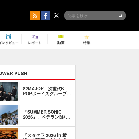
OWER PUSH
82MAJOR 次世代K-
「同窓会に
POPボーイズグループ…
い」――1
『SUMMER SONIC
石井琢磨「
2026』、ベテラン3組…
なるように
『スタクラ 2026 in 横
横内謙介×