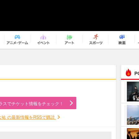
P
まるで原作の世界から飛
び出してきたよう！ 圧…
ラスでチケット情報をチェック！
ｅｐｌｕｓ ｗｅｅｋｅ
ｎｄ ｃｌｕｂ
大祐 の最新情報をRSSで購読
ＲｅｏＮａ“ピルグリム”