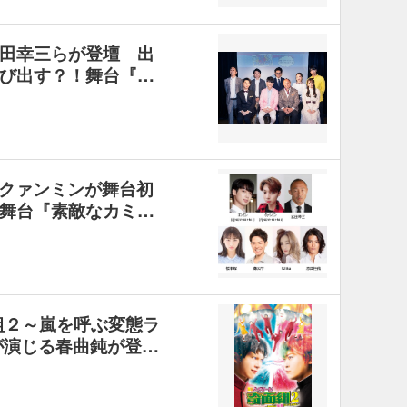
田幸三らが登壇 出
び出す？！舞台『…
ン＆クァンミンが舞台初
舞台『素敵なカミ…
組２～嵐を呼ぶ変態ラ
が演じる春曲鈍が登…