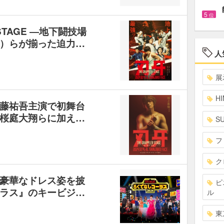
5
位
 STAGE ―地下闘技場
）らが揃った迫力…
人
展
HI
藤祐吾主演で初舞台
桜庭大翔らに加え…
S
フ
ク
豪華なドレス姿を披
ピ
ラス』のキービジ…
ル
東