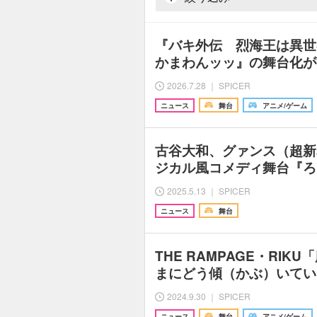
『バキ外伝 烈海王は異世
かまわんッッ』の舞台化が
2026.7.28 ｜ SPICER
ニュース
舞台
アニメ/ゲーム
古谷大和、グァンス（超新
ジカル風コメディ舞台『ろ
2025.5.13 ｜ SPICER
ニュース
舞台
THE RAMPAGE・RI
まにどう傾（かぶ）いてい
2024.9.30 ｜ SPICER
ニュース
舞台
アニメ/ゲーム