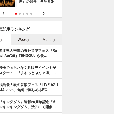
浜』が開幕 今年も多…
あやつり人
気記事ランキング
ly
Weekly
Monthly
熊本県人吉市の野外音楽フェス『Ru
ral Act'26』TENDOUJIら最…
埼玉であらたな文具販売イベントが
スタート 『まるっとぶんぐ博』…
福島最大級の音楽フェス『LIVE AZU
MA 2026』無料で楽しめるEC…
『キングダム』連載20周年記念「キ
ンキンキングダム」渋谷にて開催…