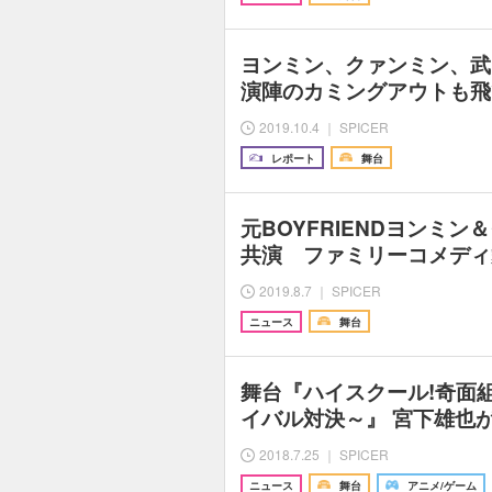
ヨンミン、クァンミン、武
演陣のカミングアウトも飛
2019.10.4 ｜ SPICER
レポート
舞台
元BOYFRIENDヨンミ
共演 ファミリーコメディ
2019.8.7 ｜ SPICER
ニュース
舞台
舞台『ハイスクール!奇面
イバル対決～』 宮下雄也
2018.7.25 ｜ SPICER
ニュース
舞台
アニメ/ゲーム