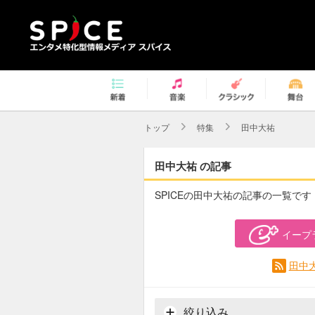
トップ
特集
田中大祐
田中大祐 の記事
SPICEの田中大祐の記事の一覧です
イープ
田中
絞り込み