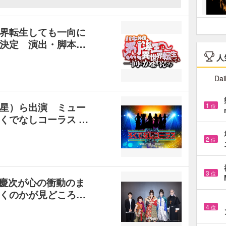
界転生しても一向に
決定 演出・脚本…
人
Dai
星）ら出演 ミュー
1
位
くでなしコーラス …
2
位
3
位
KU「慶次が心の衝動のま
くのかが見どころ…
4
位