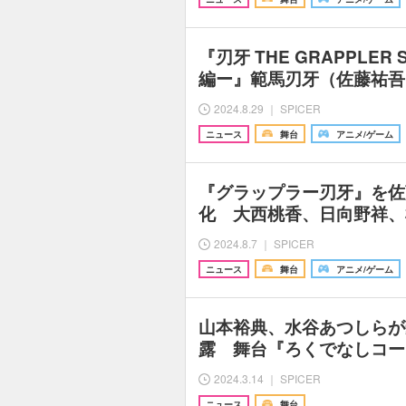
『刃牙 THE GRAPPLER
編ー』範馬刃牙（佐藤祐吾
2024.8.29 ｜ SPICER
ニュース
舞台
アニメ/ゲーム
『グラップラー刃牙』を佐
化 大西桃香、日向野祥、
2024.8.7 ｜ SPICER
ニュース
舞台
アニメ/ゲーム
山本裕典、水谷あつしらが
露 舞台『ろくでなしコー
2024.3.14 ｜ SPICER
ニュース
舞台