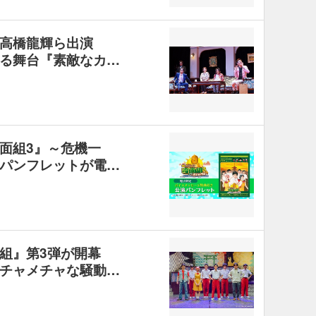
・高橋龍輝ら出演
る舞台『素敵なカ…
面組3』～危機一
パンフレットが電…
面組』第3弾が開幕
チャメチャな騒動…