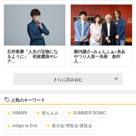
石井琢磨「人生の宝物にな
横内謙介×みょんふぁ×糸あ
るように」 初披露曲やレ
やつり人形一糸座 創作
ア…
人…
さらに読み込む
人気のキーワード
HIMARI
堀ちえみ
SUMMER SONIC
indigo la End
展示会/博覧会/展覧会