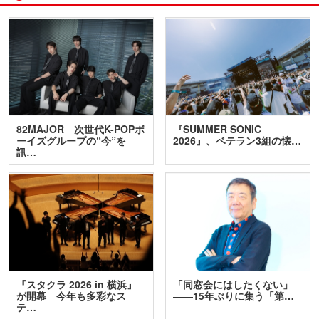
82MAJOR 次世代K-POPボ
『SUMMER SONIC
ーイズグループの“今”を
2026』、ベテラン3組の懐…
訊…
『スタクラ 2026 in 横浜』
「同窓会にはしたくない」
が開幕 今年も多彩なス
――15年ぶりに集う「第…
テ…