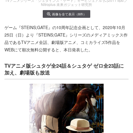
TVアニメシリーズ「シュタインズ・ゲート」キービジュアル (C)2011 5pb.／
Nitroplus 未来ガジェット研究所
画像を全て表示（8件）
ゲーム『STEINS;GATE』の10周年記念企画として、2020年10月
25日（日）より『STEINS;GATE』シリーズのメディアミックス作
品であるTVアニメ全話、劇場版アニメ、コミカライズ5作品を
WEBにて順次無料公開すると、本日発表した。
TVアニメ版シュタゲ全24話＆シュタゲ ゼロ全23話に
加え、劇場版も放送