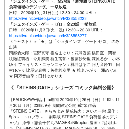
「シュタインズ・ゲート」全24話 「劇場版 STEINS;GATE
負荷領域のデジャヴ」 一挙放送
日時：2020年10月31日(土) 12:30～24:00 URL：
https://live.nicovideo.jp/watch/lv328558223
「シュタインズ・ゲート ゼロ」全23話 一挙放送
日時：2020年11月3日(火・祝) 12:30～22:30 URL：
https://live.nicovideo.jp/watch/lv328558277
《キャスト》 ※「★」は「シュタインズ・ゲート ゼロ」 のみ
出演
岡部倫太郎：宮野真守 椎名まゆり：花澤香菜 橋田至：関智一
牧瀬紅莉栖：今井麻美 桐生萌郁：後藤沙緒里 漆原るか：小林
ゆう フェイリス・ニャンニャン：桃井はるこ 阿万音鈴羽：田
村ゆかり 比屋定真帆：矢作紗友里 ★ 椎名かがり：潘めぐみ
★ 阿万音由季：田村ゆかり★
《 「STEINS;GATE」シリーズ コミック無料公開》
【KADOKAWA作品】 ■期間 2020年10月25日（日）11時～11
月30日（月）23時59分 期間限定公開 ■対象作品
「STEINS;GATE」 さらちよみ 構成協力：さいとー栄 原作：
5pb.×ニトロプラス 「劇場版 STEINS;GATE 負荷領域のデジ
ャヴ」 原作：志倉千代丸/MAGES./Nitroplus 漫画：九我山レ
キ 「STEINS;GATE 0」 原作：MAGES./Chiyo St. Inc. 漫画：