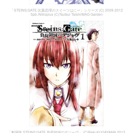
「STEINS;GATE 比翼恋理のスイーツはにー」シリーズ (C) 2009-2012
5pb./Nitroplus (C)Tsutsui Taishi/MAG Garden
「劇場版 STEINS;GATE 負荷領域のデジャヴ」 (C)Reki KUGAYAMA 2013