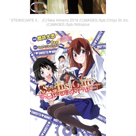
「STEINS;GATE 0」 (C)Taka Himeno 2018 (C)MAGES./5pb./Chiyo St. Inc.
(C)MAGES./5pb./Nitroplus