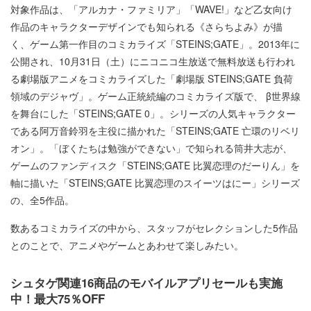
対象作品は、「アルカナ・ファミリア」「WAVE!」など乙女向け
作品のキャラクターデザインでも知られる《さらちよみ》が描
く、ゲーム第一作目のコミカライズ「STEINS;GATE」。2013年に
公開され、10月31日（土）にニコニコ生放送で無料放送も行われ
る劇場版アニメをコミカライズした「劇場版 STEINS;GATE 負荷
領域のデジャヴ」。ゲーム正統続編のコミカライズ版で、 β世界線
を舞台にした「STEINS;GATE 0」。シリーズの人気キャラクター
である阿万音鈴羽を主役に描かれた「STEINS;GATE 亡環のリベリ
オン」。「ぼくたちは勉強ができない」で知られる筒井大志が、
ゲームのファンディスク「STEINS;GATE 比翼恋理のだーりん」を
軸に描いた「STEINS;GATE 比翼恋理のスイーツはにー」シリーズ
の、全5作品。
数あるコミカライズの中から、スタッフがセレクションした5作品
とのことで、アニメやゲームとあわせて楽しみたい。
シュタゲ関連16商品のモバイルアプリセールも実施
中！最大75％OFF