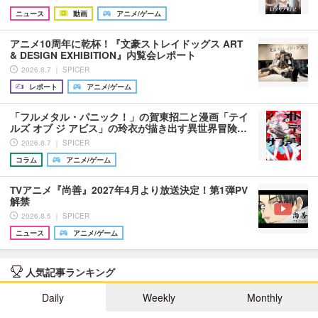
ニュース
動画
アニメ/ゲーム
アニメ10周年に乾杯！『文豪ストレイドッグス ART
& DESIGN EXHIBITION』内覧会レポート
2026.8.7 ｜ SPICER
レポート
アニメ/ゲーム
「フルメタル・パニック！」の賀東招二と漫画「テイ
ルズ オブ ジ アビス」の玲衣が描き出す異世界冒険…
2026.8.7 ｜ SPICER
コラム
アニメ/ゲーム
TVアニメ『尚善』2027年4月より放送決定！第1弾PV
解禁
2026.8.5 ｜ SPICER
ニュース
アニメ/ゲーム
人気記事ランキング
Daily
Weekly
Monthly