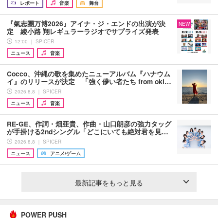
レポート
音楽
舞台
『氣志團万博2026』アイナ・ジ・エンドの出演が決
NEW
定 綾小路 翔レギュラーラジオでサプライズ発表
12:00 ｜ SPICER
ニュース
音楽
Cocco、沖縄の歌を集めたニューアルバム『ハナウム
イ』のリリースが決定 「強く儚い者たち from oki…
2026.8.8 ｜ SPICER
ニュース
音楽
RE-GE、作詞・畑亜貴、作曲・山口朗彦の強力タッグ
が手掛ける2ndシングル「どこにいても絶対君を見…
2026.8.8 ｜ SPICER
ニュース
アニメ/ゲーム
最新記事をもっと見る
POWER PUSH