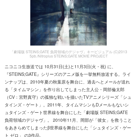
「劇場版 STEINS;GATE 負荷領域のデジャヴ」キービジュアル (C)2013
5pb./Nitroplus STEINS;GATE MOVIE PROJECT
ニコニコ生放送では 10月31日(土)と11月3日(火・祝) に、
『STEINS;GATE』シリーズのアニメ版を一挙無料放送する。ライ
ンナップは、2010年夏の秋葉原を舞台に、過去へとメールが送れ
る「タイムマシン」を作り出してしまった主人公・岡部倫太郎
（CV：宮野真守）の孤独な戦いを描いたTVアニメシリーズ「シュ
タインズ・ゲート」。2011年、タイムマシンもDメールもないシ
ュタインズ・ゲート世界線を舞台にした「劇場版 STEINS;GATE
負荷領域のデジャヴ」。 2010年11月、岡部が「彼女」を救うこと
をあきらめてしまったβ世界線を舞台にした「シュタインズ・ゲー
ト ゼロ」 の3作品。