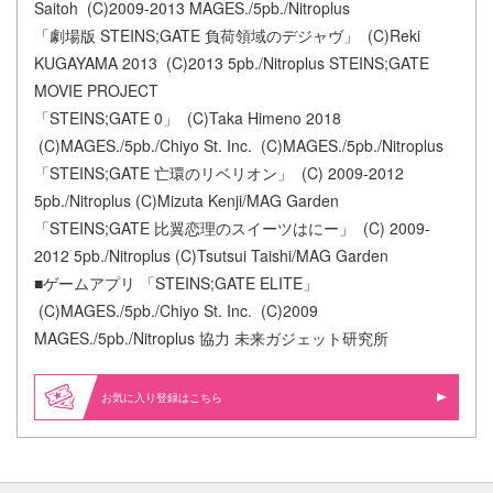
Saitoh (C)2009-2013 MAGES./5pb./Nitroplus
「劇場版 STEINS;GATE 負荷領域のデジャヴ」 (C)Reki
KUGAYAMA 2013 (C)2013 5pb./Nitroplus STEINS;GATE
MOVIE PROJECT
「STEINS;GATE 0」 (C)Taka Himeno 2018
(C)MAGES./5pb./Chiyo St. Inc. (C)MAGES./5pb./Nitroplus
「STEINS;GATE 亡環のリベリオン」 (C) 2009-2012
5pb./Nitroplus (C)Mizuta Kenji/MAG Garden
「STEINS;GATE 比翼恋理のスイーツはにー」 (C) 2009-
2012 5pb./Nitroplus (C)Tsutsui Taishi/MAG Garden
■ゲームアプリ 「STEINS;GATE ELITE」
(C)MAGES./5pb./Chiyo St. Inc. (C)2009
MAGES./5pb./Nitroplus 協力 未来ガジェット研究所
お気に入り登録はこちら