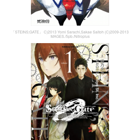
「STEINS;GATE」 C)2013 Yomi Sarachi,Sakae Saitoh (C)2009-2013
MAGES./5pb./Nitroplus