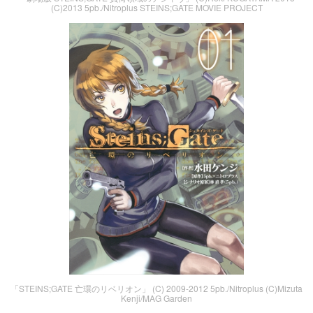
(C)2013 5pb./Nitroplus STEINS;GATE MOVIE PROJECT
「STEINS;GATE 亡環のリベリオン」 (C) 2009-2012 5pb./Nitroplus (C)Mizuta
Kenji/MAG Garden