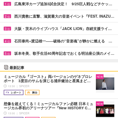
広島東洋カープ追加3試合決定！ 9/25巨人戦などチケッ…
1
位
西川貴教に直撃、滋賀最大の音楽イベント『FEST. INAZU…
2
位
大阪・茨木のライブハウス「JACK LION」存続支援ライ…
3
位
石田泰尚×渡辺雄一――破格の“音楽魂”が静かに燃える …
4
位
坂本冬美、歌手生活40周年記念でおくる明治座公演のメイ…
5
位
最新記事
ミュージカル『ゴースト』両バージョンのゲネプロレ
NEW
ポート 3度目のサムを演じる浦井健治と星風まど…
13:30 ｜ SPICER
レポート
舞台
想像を超えてくる！ミュージカルファン必聴 日本ミュ
NEW
ージカル界初のアリーナツアー『New HISTORY C…
13:00 ｜ SPICER