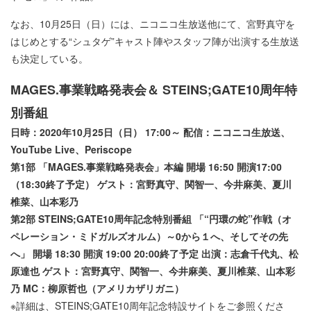
なお、10月25日（日）には、ニコニコ生放送他にて、宮野真守を
はじめとする“シュタゲ”キャスト陣やスタッフ陣が出演する生放送
も決定している。
MAGES.事業戦略発表会＆ STEINS;GATE10周年特
別番組
日時：2020年10月25日（日） 17:00～ 配信：ニコニコ生放送、
YouTube Live、Periscope
第1部 「MAGES.事業戦略発表会」本編 開場 16:50 開演17:00
（18:30終了予定） ゲスト：宮野真守、関智一、今井麻美、夏川
椎菜、山本彩乃
第2部 STEINS;GATE10周年記念特別番組 「“円環の蛇”作戦（オ
ペレーション・ミドガルズオルム）～0から１へ、そしてその先
へ」 開場 18:30 開演 19:00 20:00終了予定 出演：志倉千代丸、松
原達也 ゲスト：宮野真守、関智一、今井麻美、夏川椎菜、山本彩
乃 MC：柳原哲也（アメリカザリガニ）
※詳細は、STEINS;GATE10周年記念特設サイトをご参照くださ