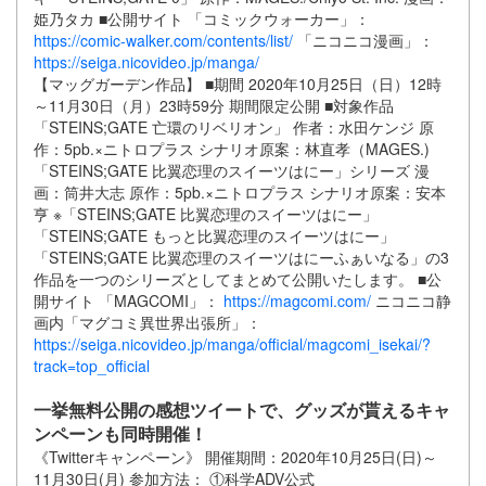
姫乃タカ ■公開サイト 「コミックウォーカー」：
https://comic-walker.com/contents/list/
「ニコニコ漫画」：
https://seiga.nicovideo.jp/manga/
【マッグガーデン作品】 ■期間 2020年10月25日（日）12時
～11月30日（月）23時59分 期間限定公開 ■対象作品
「STEINS;GATE 亡環のリベリオン」 作者：水田ケンジ 原
作：5pb.×ニトロプラス シナリオ原案：林直孝（MAGES.)
「STEINS;GATE 比翼恋理のスイーツはにー」シリーズ 漫
画：筒井大志 原作：5pb.×ニトロプラス シナリオ原案：安本
亨 ※「STEINS;GATE 比翼恋理のスイーツはにー」
「STEINS;GATE もっと比翼恋理のスイーツはにー」
「STEINS;GATE 比翼恋理のスイーツはにーふぁいなる」の3
作品を一つのシリーズとしてまとめて公開いたします。 ■公
開サイト 「MAGCOMI」：
https://magcomi.com/
ニコニコ静
画内「マグコミ異世界出張所」：
https://seiga.nicovideo.jp/manga/official/magcomi_isekai/?
track=top_official
一挙無料公開の感想ツイートで、グッズが貰えるキャ
ンペーンも同時開催！
《Twitterキャンペーン》 開催期間：2020年10月25日(日)～
11月30日(月) 参加方法： ①科学ADV公式