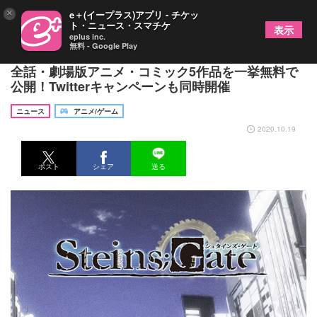
×
e＋(イープラス)アプリ - チケッ
ト・ニュース・スマチケ
表示
eplus inc.
無料 - Google Play
『STEINS;GATE』10周年記念 TVアニメシリーズ
全話・劇場版アニメ・コミック5作品を一挙無料で
公開！Twitterキャンペーンも同時開催
ニュース
アニメ/ゲーム
2020.10.19
ポスト
シェア
送る