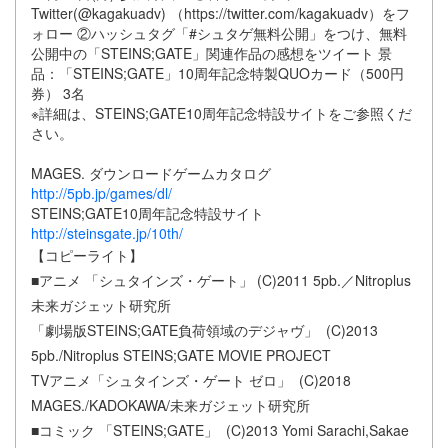
Twitter(@kagakuadv) （https://twitter.com/kagakuadv）をフ
ォロー ②ハッシュタグ「#シュタゲ無料公開」をつけ、無料
公開中の「STEINS;GATE」関連作品の感想をツイート 景
品：「STEINS;GATE」10周年記念特製QUOカード（500円
券） 3名
※詳細は、STEINS;GATE10周年記念特設サイトをご参照くだ
さい。
MAGES. ダウンロードゲームカタログ
http://5pb.jp/games/dl/
STEINS;GATE10周年記念特設サイト
http://steinsgate.jp/10th/
【コピーライト】
■アニメ 「シュタインズ・ゲート」 (C)2011 5pb.／Nitroplus
未来ガジェット研究所
「劇場版STEINS;GATE負荷領域のデジャヴ」 (C)2013
5pb./Nitroplus STEINS;GATE MOVIE PROJECT
TVアニメ「シュタインズ・ゲート ゼロ」 (C)2018
MAGES./KADOKAWA/未来ガジェット研究所
■コミック 「STEINS;GATE」 (C)2013 Yomi Sarachi,Sakae