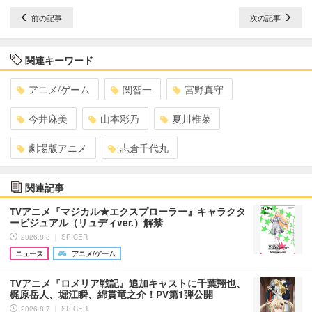
前の記事
次の記事
関連キーワード
アニメ/ゲーム
関智一
宮野真守
今井麻美
山本彩乃
夏川椎菜
劇場版アニメ
志倉千代丸
関連記事
TVアニメ『マジカル★エクスプローラー』キャラクタ
ービジュアル（リュディver.）解禁
2026.8.8 ｜ SPICER
ニュース
アニメ/ゲーム
TVアニメ『ロメリア戦記』追加キャストに千葉翔也、
梶原岳人、堀江瞬、綿貫竜之介！PV第1弾公開
2026.8.7 ｜ SPICER