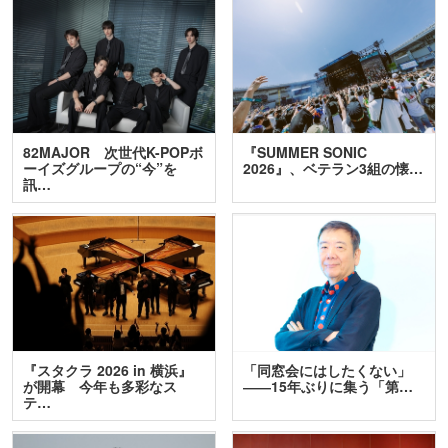
82MAJOR 次世代K-POPボ
『SUMMER SONIC
ーイズグループの“今”を
2026』、ベテラン3組の懐…
訊…
『スタクラ 2026 in 横浜』
「同窓会にはしたくない」
が開幕 今年も多彩なス
――15年ぶりに集う「第…
テ…