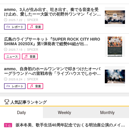
ammo、3人が生み出す、吐き出す、奏でる音楽を受
け止め、愛したーー大阪での初野外ワンマン『イン…
2025.7.22 ｜ SPICER
レポート
音楽
広島のライブサーキット『SUPER ROCK CITY HIRO
SHIMA 2025DX』第1弾発表で総勢94組が出…
2025.7.15 ｜ SPICER
ニュース
音楽
ammo、自身初のホールワンマンで叩きつけたオーバ
ーグラウンドへの宣戦布告「ライブハウスでしかや…
2025.6.24 ｜ SPICER
レポート
音楽
人気記事ランキング
Daily
Weekly
Monthly
坂本冬美、歌手生活40周年記念でおくる明治座公演のメイ…
1
位