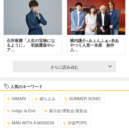
石井琢磨「人生の宝物にな
横内謙介×みょんふぁ×糸あ
るように」 初披露曲やレ
やつり人形一糸座 創作
ア…
人…
さらに読み込む
人気のキーワード
HIMARI
堀ちえみ
SUMMER SONIC
indigo la End
展示会/博覧会/展覧会
MAN WITH A MISSION
洋楽POPS