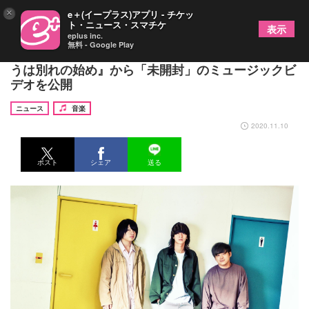
×
e＋(イープラス)アプリ - チケッ
ト・ニュース・スマチケ
表示
eplus inc.
無料 - Google Play
大阪ロックバンド・ammo、1stフルアルバム『会
うは別れの始め』から「未開封」のミュージックビ
デオを公開
ニュース
音楽
2020.11.10
ポスト
シェア
送る