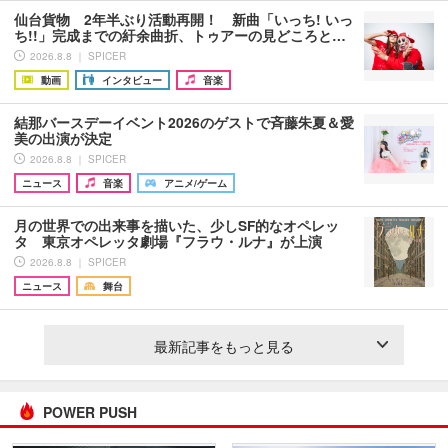
仙台貨物 2年半ぶり活動再開！ 新曲「いっち! いっ
ち!!」完成までの紆余曲折、トゥアーの見どころと…
2026.8.8 ｜ SPICER
動画
インタビュー
音楽
結那バースデーイベント2026のゲストで斉藤朱夏＆愛
美の出演が決定
2026.8.8 ｜ SPICER
ニュース
音楽
アニメ/ゲーム
月の世界での出来事を描いた、少しSF的なオペレッ
タ 東京オペレッタ劇場『フラウ・ルナ』が上演
2026.8.8 ｜ SPICER
ニュース
舞台
最新記事をもっと見る
POWER PUSH