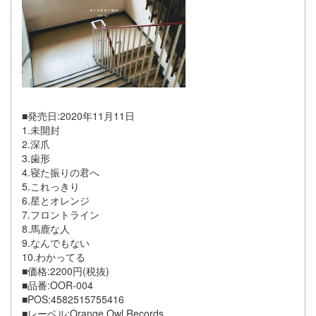
■発売日:2020年11月11日
1.未開封
2.深爪
3.歯形
4.寝た振りの君へ
5.これっきり
6.星とオレンジ
7.フロントライン
8.馬鹿な人
9.なんでもない
10.わかってる
■価格:2200円(税抜)
■品番:OOR-004
■POS:4582515755416
■レーベル:Orange Owl Records