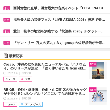
西川貴教に直撃、滋賀最大の音楽イベント『FEST. INAZU…
2
位
福島最大級の音楽フェス『LIVE AZUMA 2026』無料で楽…
3
位
愛知・岐阜の地酒を満喫する『秋酒祭 2026』チケット一…
4
位
『サントリー1万人の第九』Aぇ! groupの佐野晶哉が合唱…
5
位
最新記事
Cocco、沖縄の歌を集めたニューアルバム『ハナウム
NEW
イ』のリリースが決定 「強く儚い者たち from oki…
2026.8.8 ｜ SPICER
ニュース
音楽
RE-GE、作詞・畑亜貴、作曲・山口朗彦の強力タッグ
NEW
が手掛ける2ndシングル「どこにいても絶対君を見…
2026.8.8 ｜ SPICER
ニュース
アニメ/ゲーム