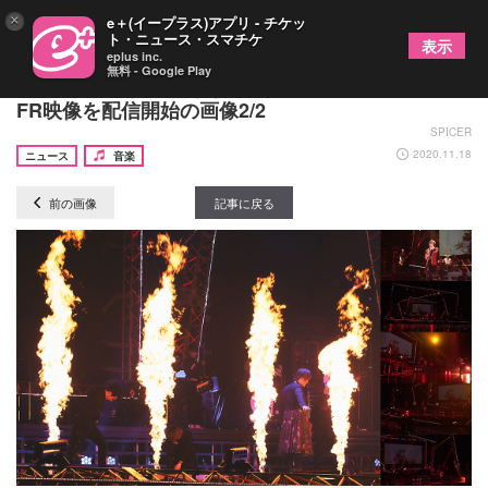
×
e＋(イープラス)アプリ - チケッ
ト・ニュース・スマチケ
表示
eplus inc.
無料 - Google Play
天月-あまつき-、好きな視点からライブを楽しめる
FR映像を配信開始の画像2/2
SPICER
2020.11.18
ニュース
音楽
前の画像
記事に戻る