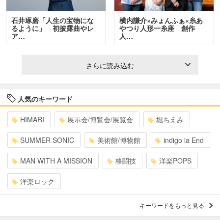
石井琢磨「人生の宝物にな
横内謙介×みょんふぁ×糸あ
るように」 初披露曲やレ
やつり人形一糸座 創作
ア…
人…
さらに読み込む
人気のキーワード
HIMARI
展示会/博覧会/展覧会
堀ちえみ
SUMMER SONIC
美術館/博物館
indigo la End
MAN WITH A MISSION
格闘技
洋楽POPS
洋楽ロック
キーワードをもっと見る