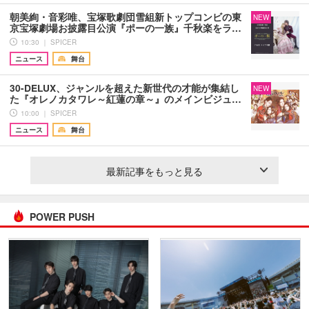
朝美絢・音彩唯、宝塚歌劇団雪組新トップコンビの東
NEW
京宝塚劇場お披露目公演『ポーの一族』千秋楽をラ…
10:30 ｜ SPICER
ニュース
舞台
30-DELUX、ジャンルを超えた新世代の才能が集結し
NEW
た『オレノカタワレ～紅蓮の章～』のメインビジュ…
10:00 ｜ SPICER
ニュース
舞台
最新記事をもっと見る
POWER PUSH