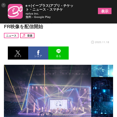
×
e＋(イープラス)アプリ - チケッ
ト・ニュース・スマチケ
表示
eplus inc.
無料 - Google Play
天月-あまつき-、好きな視点からライブを楽しめる
FR映像を配信開始
ニュース
音楽
2020.11.18
ポスト
シェア
送る