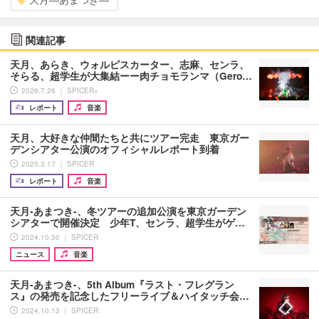
関連記事
天月、あらき、ウォルピスカーター、志麻、センラ、
そらる、超学生が大集結ーー肉チョモランマ（Gero…
2026.7.26 ｜ SPICER+
レポート
音楽
天月、大好きな仲間たちと共にツアー完走 東京ガー
デンシアター公演のオフィシャルレポート到着
2025.3.17 ｜ SPICER
レポート
音楽
天月-あまつき-、冬ツアーの追加公演を東京ガーデン
シアターで開催決定 少年T、センラ、超学生がゲ…
2024.10.30 ｜ SPICER
ニュース
音楽
天月-あまつき-、5th Album『ラスト・フレグラン
ス』の発売を記念したフリーライブ＆ハイタッチ会…
2024.10.13 ｜ SPICER