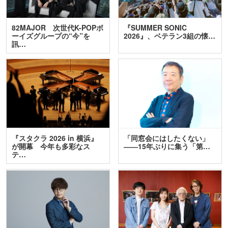
82MAJOR 次世代K-POPボ
『SUMMER SONIC
ーイズグループの“今”を
2026』、ベテラン3組の懐…
訊…
『スタクラ 2026 in 横浜』
「同窓会にはしたくない」
が開幕 今年も多彩なス
――15年ぶりに集う「第…
テ…