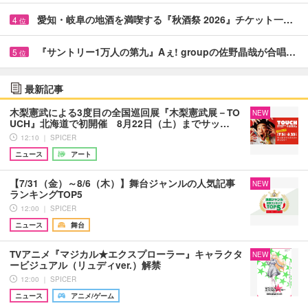
愛知・岐阜の地酒を満喫する『秋酒祭 2026』チケット一…
4
位
『サントリー1万人の第九』Aぇ! groupの佐野晶哉が合唱…
5
位
最新記事
木梨憲武による3度目の全国巡回展『木梨憲武展－TO
NEW
UCH』北海道で初開催 8月22日（土）までサッ…
12:10 ｜ SPICER
ニュース
アート
【7/31（金）～8/6（木）】舞台ジャンルの人気記事
NEW
ランキングTOP5
12:00 ｜ SPICER
ニュース
舞台
TVアニメ『マジカル★エクスプローラー』キャラクタ
NEW
ービジュアル（リュディver.）解禁
12:00 ｜ SPICER
ニュース
アニメ/ゲーム