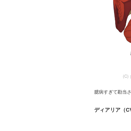
(C
臆病すぎて勘当
ディアリア（C