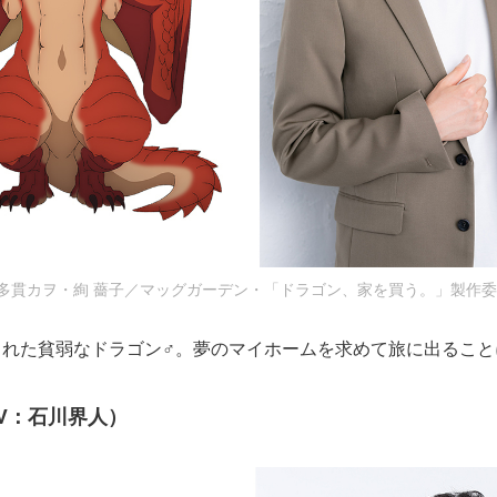
) 多貫カヲ・絢 薔子／マッグガーデン・「ドラゴン、家を買う。」製作
された貧弱なドラゴン♂。夢のマイホームを求めて旅に出ること
V：石川界人）