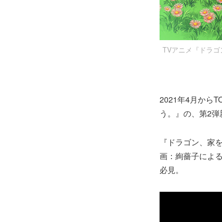
TVアニメ『ドラゴ
2021年4月か
う。』の、第2弾
『ドラゴン、家を
画：絢薔子によ
必見。