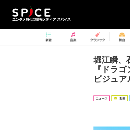
堀江瞬、
『ドラゴ
ビジュア
ニュース
動画