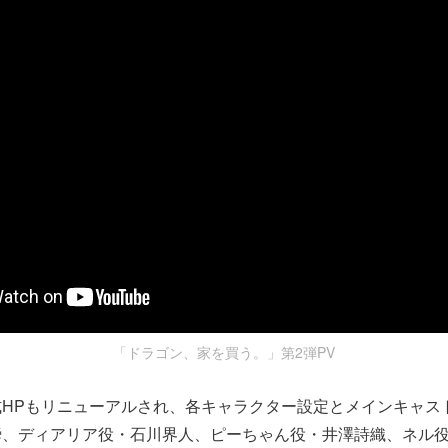
「ドラゴン、家を買う。」第2弾PV
式HPもリニューアルされ、各キャラクター設定とメインキャス
瞬、ディアリア役・石川界人、ピーちゃん役・井澤詩織、ネル