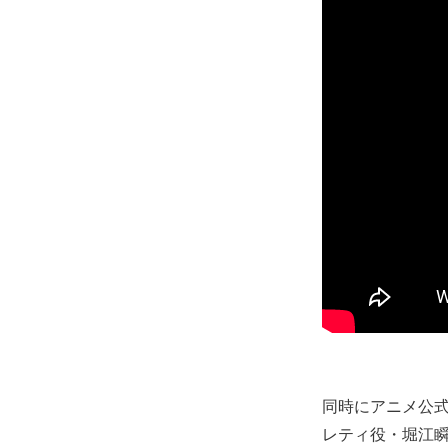
同時にアニメ公
レティ役・堀江