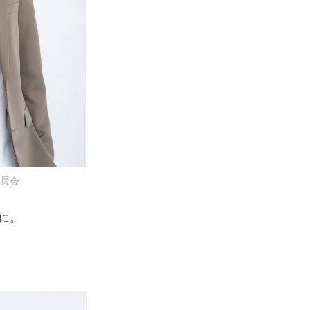
委員会
に。