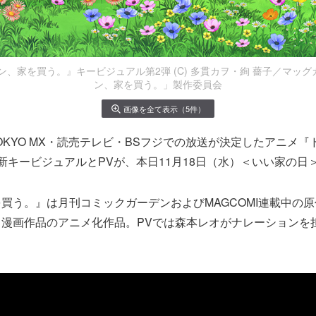
ン、家を買う。』キービジュアル第2弾 (C) 多貫カヲ・絢 薔子／マッ
ン、家を買う。」製作委員会
画像を全て表示（5件）
らTOKYO MX・読売テレビ・BSフジでの放送が決定したアニメ
新キービジュアルとPVが、本日11月18日（水）＜いい家の日
買う。』は月刊コミックガーデンおよびMAGCOMI連載中の
る漫画作品のアニメ化作品。PVでは森本レオがナレーションを