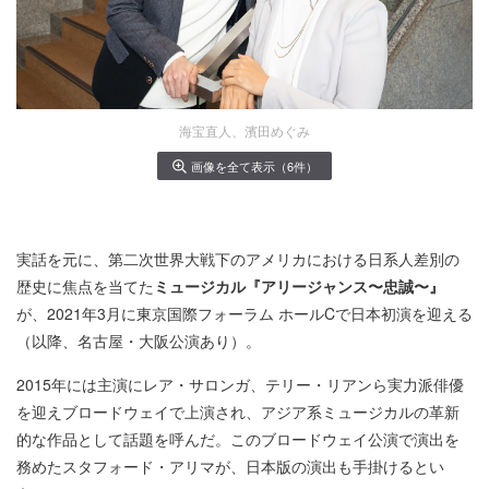
海宝直人、濱田めぐみ
画像を全て表示（6件）
実話を元に、第二次世界大戦下のアメリカにおける日系人差別の
歴史に焦点を当てた
ミュージカル『アリージャンス〜忠誠〜』
が、2021年3月に東京国際フォーラム ホールCで日本初演を迎える
（以降、名古屋・大阪公演あり）。
2015年には主演にレア・サロンガ、テリー・リアンら実力派俳優
を迎えブロードウェイで上演され、アジア系ミュージカルの革新
的な作品として話題を呼んだ。このブロードウェイ公演で演出を
務めたスタフォード・アリマが、日本版の演出も手掛けるとい