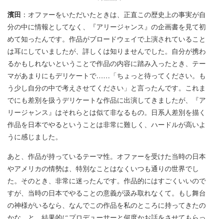
濱田
：オファーをいただいたときは、正直この歴史上の事実が自
分の中に情報としてなく、『アリージャンス』の企画書を見て初
めて知ったんです。作品がブロードウェイで上演されていること
は耳にしていましたが、詳しくは知りませんでした。自分が携わ
るかもしれないということで作品の内容に踏み入ったとき、テー
マがあまりにもデリケートで……「ちょっと待ってください。も
う少し自分の中で考えさせてください」と言ったんです。これま
でにも差別を扱うデリケートな作品に出演してきましたが、『ア
リージャンス』はそれらとは似て非なるもの。日系人差別を描く
作品を日本でやるということは非常に難しく、ハードルが高いよ
うに感じました。
あと、作品が持っているテーマ性。オファーを受けた当時の日本
やアメリカの情勢は、特別なことはなくいつも通りの世界でし
た。そのとき、非常に迷ったんです。作品的にはすごくいいので
すが、当時の日本でやることの意義が汲み取れなくて。もし舞台
の神様がいるなら、なんでこの作品を私のところに持ってきたの
かな、と。結果的にプロデューサーと何度かお話をさせてもらっ