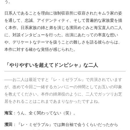
う。
日系人であることを理由に強制収容所に収容されたキムラ家の姿
を通して、忠誠、アイデンティティ、そして普遍的な家族愛を描
く本作。日系家族の姉と弟を演じる濱田めぐみと海宝直人の二人
に、対談インタビューを行った。出演にあたっての率直な想い
や、デリケートなテーマを扱うことの難しさを語る彼らからは、
本作に対する確かな覚悟が感じられた。
「やりやすいを超えてドンピシャ」な二人
――お二人は最近ですと『レ・ミゼラブル』で共演されています
が、改めて今回ご一緒するカンパニーの仲間としてお互いの印象
を教えてください。本作の姉弟役のように、二人でガッツリお芝
居をされることはこれまであまりなかったですよね。
海宝
：うん、全く関わってない（笑）。
濱田
：『レ・ミゼラブル』では舞台袖で会うくらいだったから