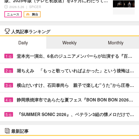
版、2025年版（テレビ初放送）を3ヶ月にわたって…
2026.5.26 ｜ SPICER
ニュース
舞台
人気記事ランキング
Daily
Weekly
Monthly
堂本光一演出、6名のジュニアメンバーらが出演する『百…
1
位
堀ちえみ 「もっと歌っていればよかった」という後悔は…
2
位
横山だいすけ、石田泰尚ら 親子で楽しむ”うた”から圧巻…
3
位
静岡県焼津市であらたな夏フェス『BON BON BON 2026…
4
位
『SUMMER SONIC 2026』、ベテラン3組の懐メロだけで…
5
位
最新記事