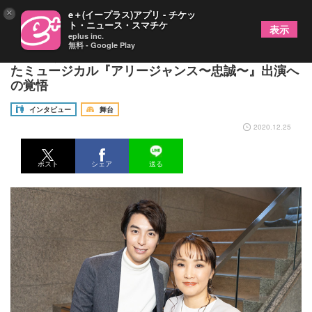
×
e＋(イープラス)アプリ - チケッ
ト・ニュース・スマチケ
表示
eplus inc.
無料 - Google Play
濱田めぐみ×海宝直人 旧知の仲の二人が対談で語っ
たミュージカル『アリージャンス〜忠誠〜』出演へ
の覚悟
インタビュー
舞台
2020.12.25
ポスト
シェア
送る