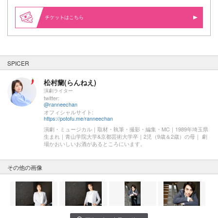
はこちら
SPICER
松村蘭(らんねえ)
演劇ライター
twitter:
@ranneechan
オフィシャルサイト:
https://potofu.me/ranneechan
演劇・ミュージカル｜取材・執筆・撮影・編集・MC｜1989年埼玉県
生まれ｜青山学院大学&京都芸術大学卒｜2児（9歳＆2歳）の母｜ 劇
場かおいしいお酒があるところにいます。
その他の画像