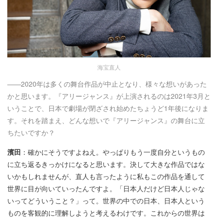
海宝直人
――2020年は多くの舞台作品が中止となり、様々な想いがあった
かと思います。『アリージャンス』が上演されるのは2021年3月と
いうことで、日本で劇場が閉ざされ始めたちょうど1年後になりま
す。それを踏まえ、どんな想いで『アリージャンス』の舞台に立
ちたいですか？
濱田
：確かにそうですよねえ。やっぱりもう一度自分というもの
に立ち返るきっかけになると思います。決して大きな作品ではな
いかもしれませんが、直人も言ったように私もこの作品を通して
世界に目が向いていったんですよ。「日本人だけど日本人じゃな
いってどういうこと？」って。世界の中での日本、日本人という
ものを客観的に理解しようと考えるわけです。これからの世界は