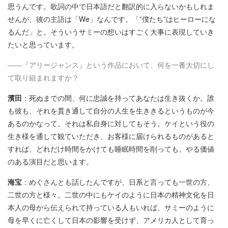
思うんです。歌詞の中で日本語だと翻訳的に入らないかもしれま
せんが、彼の主語は「We」なんです。「”僕たち”はヒーローにな
るんだ」と。そういうサミーの想いはすごく大事に表現していき
たいと思っています。
――『アリージャンス』という作品において、何を一番大切にし
て取り組まれますか？
濱田
：死ぬまでの間、何に忠誠を持ってあなたは生き抜くか。誰
も彼も、それを貫き通して自分の人生を生ききるというものが今
あるのかなって。それは私自身に対してもそう。ケイという役の
生き様を通して観ていただき、お客様に届けられるものがあると
すれば、どれだけ時間をかけても睡眠時間を削っても、やる価値
のある演目だと思います。
海宝
：めぐさんとも話したんですが、日系と言っても一世の方、
二世の方と様々。二世の中にもケイのように日本の精神文化を日
本人の母から伝えられて持っている人もいれば、サミーのように
母を早くに亡くして日本の影響を受けず、アメリカ人として育っ