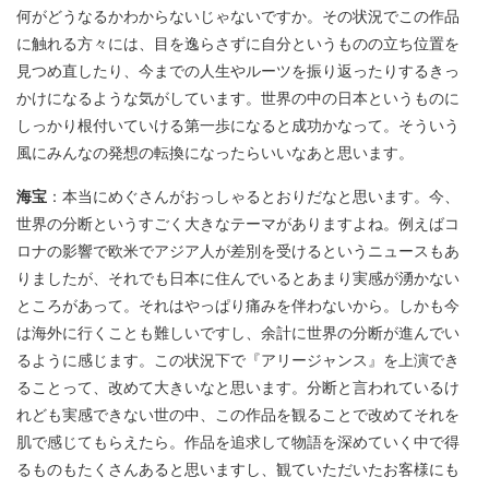
何がどうなるかわからないじゃないですか。その状況でこの作品
に触れる方々には、目を逸らさずに自分というものの立ち位置を
見つめ直したり、今までの人生やルーツを振り返ったりするきっ
かけになるような気がしています。世界の中の日本というものに
しっかり根付いていける第一歩になると成功かなって。そういう
風にみんなの発想の転換になったらいいなあと思います。
海宝
：本当にめぐさんがおっしゃるとおりだなと思います。今、
世界の分断というすごく大きなテーマがありますよね。例えばコ
ロナの影響で欧米でアジア人が差別を受けるというニュースもあ
りましたが、それでも日本に住んでいるとあまり実感が湧かない
ところがあって。それはやっぱり痛みを伴わないから。しかも今
は海外に行くことも難しいですし、余計に世界の分断が進んでい
るように感じます。この状況下で『アリージャンス』を上演でき
ることって、改めて大きいなと思います。分断と言われているけ
れども実感できない世の中、この作品を観ることで改めてそれを
肌で感じてもらえたら。作品を追求して物語を深めていく中で得
るものもたくさんあると思いますし、観ていただいたお客様にも