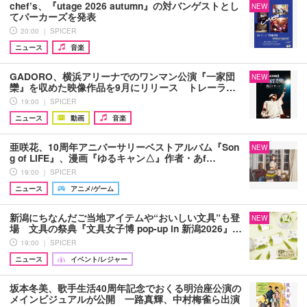
chef’s、『utage 2026 autumn』の対バンゲストとし
NEW
てパーカーズを発表
20:00 ｜ SPICER
ニュース
音楽
GADORO、横浜アリーナでのワンマン公演『一家団
NEW
欒』を収めた映像作品を9月にリリース トレーラ…
19:00 ｜ SPICER
ニュース
動画
音楽
亜咲花、10周年アニバーサリーベストアルバム『Son
NEW
g of LIFE』、漫画『ゆるキャン△』作者・あf…
19:00 ｜ SPICER
ニュース
アニメ/ゲーム
新潟にちなんだご当地アイテムや“おいしい文具”も登
NEW
場 文具の祭典『文具女子博 pop-up in 新潟2026』…
19:00 ｜ SPICER
ニュース
イベント/レジャー
坂本冬美、歌手生活40周年記念でおくる明治座公演の
メインビジュアルが公開 一路真輝、中村梅雀ら出演