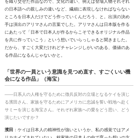
を織り交ぜた作品なので、文化の違い、例えば登場人物それぞれ
の日本語への親しみの違いなど、繊細に表現しなければならない
ところを日本人だけでどう作っていくんだろう、と。出演の決め
手は演出のアリマさんの言葉でした。アリマさんは日本版を作る
にあたって「日本で日本人が作るからこそできるオリジナル作品
を共に作っていこう」という想いでいらっしゃると聞きました。
だから、すごく大変だけれどチャレンジしがいのある、価値のあ
る作品になるんじゃないかと。
「世界の一員という意識を見つめ直す、すごくいい機
会になる作品」（海宝）
――日系人の人権を守るために徴兵反対の立場となるケイを演じ
る濱田さん、家族を守るためにアメリカに忠誠を誓い戦地へ赴く
サミーを演じる海宝さん。それぞれ家族への愛をどう思い、どう
演じたいですか？
濱田
：ケイは日本人の精神性が強いというか、私の感覚ではアメ
リカナイズされていない、核家族の日本人の中で育った想いの方