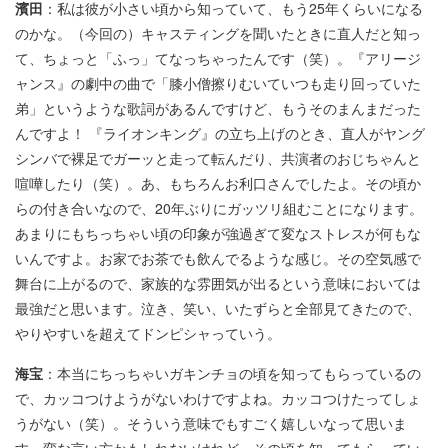
濱田
：私は彼が小さい頃から知っていて、もう25年くらいになる
のかな。（今回の）キャスティングを聞いたときに直人だと知っ
て、ちょっと「ふっ」てなっちゃったんです（笑）。『アリージ
ャンス』の劇中の曲で「膝小僧擦りむいていつも走り回っていた
弟」というような歌詞があるんですけど、もうそのまんまだった
んですよ！ 『ライオンキング』の立ち上げのとき、直人がヤング
シンバで裸足でガーッと走って転んだり、共演者のおじちゃんと
喧嘩したり（笑）。あ、もちろんお利口さんでしたよ。その頃か
らの付き合いなので、20年ぶりにガッツリ組むことになります。
あまりにもちっちゃい頃の印象が強過ぎて変なストレスが何もな
いんですよ。お家でお茶でも飲んでるような感じ。その空気感で
舞台に上がるので、家族的な雰囲気が出るという意味においては
最強だと思います。泣き、笑い、いたずらと全部見てきたので、
やりやすいを超えてドンピシャっていう。
海宝
：本当にちっちゃいガキンチョの頃を知ってもらっているの
で、カッコつけようがないわけですよね。カッコつけたってしょ
うがない（笑）。そういう意味でもすごく嬉しいなって思いま
す。変な言い方かもしれないけれど、その頃を知ってもらってい