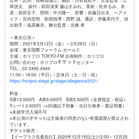
草啓太、 振付：前田清実 藤山すみれ、美術：松井るみ、衣
裳：前田文子、照明：中川隆一、音響：佐藤日出夫、ヘアメ
イク：宮内宏明、歌唱指導：西野 誠、通訳：伊藤美代子、演
出助手：福原麻衣、舞台監督：北條 孝
＜東京公演＞
期間：2021年3月12日（金）～3月28日（日）
会場：東京国際フォーラム ホールＣ
主催：ホリプロ TOKYO-FM 企画制作：ホリプロ
お問い合わせ：ホリプロ
センター
TEL：03-3490-4949
11:00～18:00（平日）/ 定休日（土・日・祝）
https://horipro-stage.jp/stage/allegiance2021/
料金：
S席13,500円 A席9,000円 B席5,500円（全席指定・税込）
Yシート2,000円（※20歳以下対象・当日引換券・要証明書）
※未就学児入場不可
※本公演の
は主催者の同意のない有償譲渡が禁止され
ています。
販売：
【イープラス先着先行】2020年12月19日(土)12:00～12月25