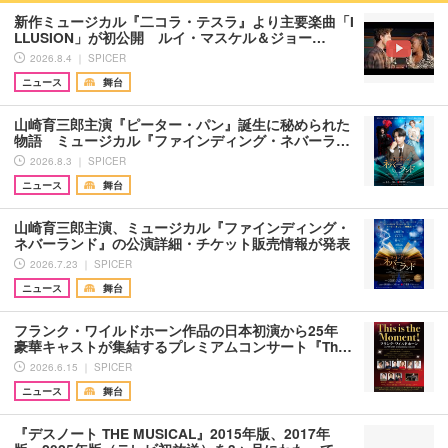
新作ミュージカル『二コラ・テスラ』より主要楽曲「I
LLUSION」が初公開 ルイ・マスケル＆ジョー…
2026.8.4 ｜ SPICER
ニュース
舞台
山崎育三郎主演『ピーター・パン』誕生に秘められた
物語 ミュージカル『ファインディング・ネバーラ…
2026.8.3 ｜ SPICER
ニュース
舞台
山崎育三郎主演、ミュージカル『ファインディング・
ネバーランド』の公演詳細・チケット販売情報が発表
2026.7.23 ｜ SPICER
ニュース
舞台
フランク・ワイルドホーン作品の日本初演から25年
豪華キャストが集結するプレミアムコンサート『Th…
2026.6.15 ｜ SPICER
ニュース
舞台
『デスノート THE MUSICAL』2015年版、2017年