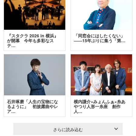
『スタクラ 2026 in 横浜』
「同窓会にはしたくない」
が開幕 今年も多彩なス
――15年ぶりに集う「第…
テ…
石井琢磨「人生の宝物にな
横内謙介×みょんふぁ×糸あ
るように」 初披露曲やレ
やつり人形一糸座 創作
ア…
人…
さらに読み込む