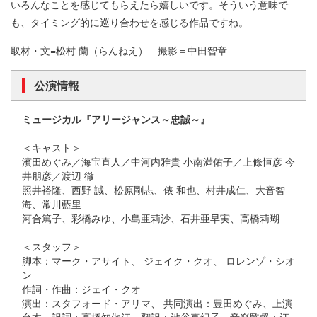
いろんなことを感じてもらえたら嬉しいです。そういう意味で
も、タイミング的に巡り合わせを感じる作品ですね。
取材・文=松村 蘭（らんねえ） 撮影＝中田智章
公演情報
ミュージカル『アリージャンス～忠誠～』
＜キャスト＞
濱田めぐみ／海宝直人／中河内雅貴 小南満佑子／上條恒彦 今
井朋彦／渡辺 徹
照井裕隆、西野 誠、松原剛志、俵 和也、村井成仁、大音智
海、常川藍里
河合篤子、彩橋みゆ、小島亜莉沙、石井亜早実、高橋莉瑚
＜スタッフ＞
脚本：マーク・アサイト、 ジェイク・クオ、 ロレンゾ・シオ
ン
作詞・作曲：ジェイ・クオ
演出：スタフォード・アリマ、 共同演出：豊田めぐみ、上演
台本・訳詞：高橋知伽江、翻訳：渋谷真紀子、音楽監督：江