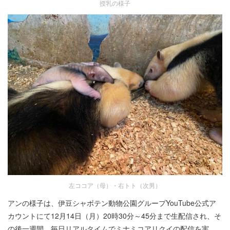
授乳の様子
左ココア（母）・右トト（次男）
アンの様子は、伊豆シャボテン動物公園グループYouTube公式ア
カウントにて12月14日（月）20時30分～45分まで生配信され、そ
の後一週間、毎日リアルタイムでミナミコアリクイの配信を実