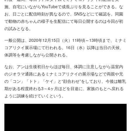
施、自宅にいながらYouTubeで成長ぶりを見ることができる。な
お、日ごとに配信時刻が異なるので、SNSなどにて確認を。同園
で動物の赤ちゃんの様子を生配信にて毎日公開するのは今回が初
の試みとなる。
一般公開は、2020年12月15日（火）11時頃～13時頃まで、ミナミ
コアリクイ展示場にて行われる。16日（水）以降は当日の天候、
体調等を考慮しながら公開される。
なお、アンは生後初日からほぼ毎日、体調に注意しながら温室内
のジオラマ通路にあるミナミコアリクイの展示場などで両親や兄
の「コン」「トト」「ケイ」と“顔合わせ”をしており、今後は離乳
期がある程度終わる3～4ヶ月ほどを目途に、家族のもとへ戻れる
ように訓練を続けていくという。