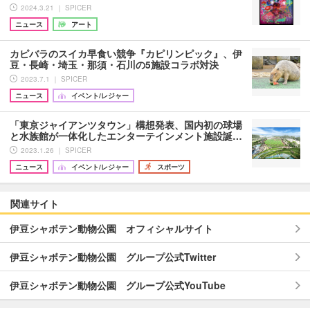
2024.3.21 ｜ SPICER
ニュース
アート
カピバラのスイカ早食い競争『カピリンピック』、伊
豆・長崎・埼玉・那須・石川の5施設コラボ対決
2023.7.1 ｜ SPICER
ニュース
イベント/レジャー
「東京ジャイアンツタウン」構想発表、国内初の球場
と水族館が一体化したエンターテインメント施設誕…
2023.1.26 ｜ SPICER
ニュース
イベント/レジャー
スポーツ
関連サイト
伊豆シャボテン動物公園 オフィシャルサイト
伊豆シャボテン動物公園 グループ公式Twitter
伊豆シャボテン動物公園 グループ公式YouTube