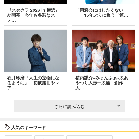
『スタクラ 2026 in 横浜』
「同窓会にはしたくない」
が開幕 今年も多彩なス
――15年ぶりに集う「第…
テ…
石井琢磨「人生の宝物にな
横内謙介×みょんふぁ×糸あ
るように」 初披露曲やレ
やつり人形一糸座 創作
ア…
人…
さらに読み込む
人気のキーワード