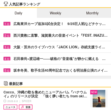
人気記事ランキング
Daily
Weekly
Monthly
広島東洋カープ追加3試合決定！ 9/25巨人戦などチケッ…
1
位
西川貴教に直撃、滋賀最大の音楽イベント『FEST. INAZU…
2
位
大阪・茨木のライブハウス「JACK LION」存続支援ライ…
3
位
石田泰尚×渡辺雄一――破格の“音楽魂”が静かに燃える …
4
位
坂本冬美、歌手生活40周年記念でおくる明治座公演のメイ…
5
位
最新記事
Cocco、沖縄の歌を集めたニューアルバム『ハナウム
NEW
イ』のリリースが決定 「強く儚い者たち from oki…
2026.8.8 ｜ SPICER
ニュース
音楽