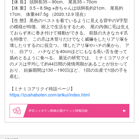
【体 長】 頭胴長35～90cm、 尾長35～70cm
【体 重】 3.5～8.5kg ※赤ちゃんは頭胴長約21cm、 尾長約
17cm、 体重447.5g （2020.12.9 現在）
【生 態】 黒色のベストを着ているように見える背中のV字型
の模様が特徴。 樹上で生活をするため、 尾の内側に毛は生え
ておらず木に巻き付けて移動ができる。 前肢の大きなカギ爪
も特徴で、 この爪は木登りだけでなく威嚇をしたりアリ塚を
壊したりするのに役立つ。 壊したアリ塚やハチの巣から、 ア
リ、 白アリ、 ハチなどを40cmほどにもなる長い舌を使って
舐めとるように食べる。 最近の研究では、 ミナミコアリクイ
のメスは平均して約44日間の発情周期があることが分かって
おり、 妊娠期間は130～190日ほど、 1回の出産で1頭の子を
産む。
【ミナミコアリクイ特設ページ】
https://izushaboten.com/arikui/index.html
伊豆シャボテン動物公園
情報詳細