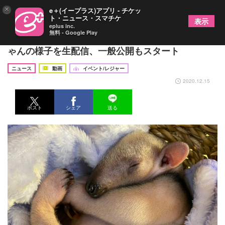
×
e＋(イープラス)アプリ - チケッ
ト・ニュース・スマチケ
表示
eplus inc.
無料 - Google Play
伊豆シャボテン動物公園でミナミコアリクイの赤ち
ゃんの様子を生配信、一般公開もスタート
ニュース
動画
イベント/レジャー
2020.12.15
ポスト
シェア
送る