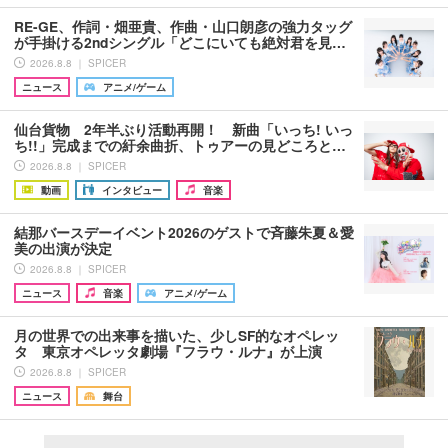
RE-GE、作詞・畑亜貴、作曲・山口朗彦の強力タッグ
が手掛ける2ndシングル「どこにいても絶対君を見…
2026.8.8 ｜ SPICER
ニュース
アニメ/ゲーム
仙台貨物 2年半ぶり活動再開！ 新曲「いっち! いっ
ち!!」完成までの紆余曲折、トゥアーの見どころと…
2026.8.8 ｜ SPICER
動画
インタビュー
音楽
結那バースデーイベント2026のゲストで斉藤朱夏＆愛
美の出演が決定
2026.8.8 ｜ SPICER
ニュース
音楽
アニメ/ゲーム
月の世界での出来事を描いた、少しSF的なオペレッ
タ 東京オペレッタ劇場『フラウ・ルナ』が上演
2026.8.8 ｜ SPICER
ニュース
舞台