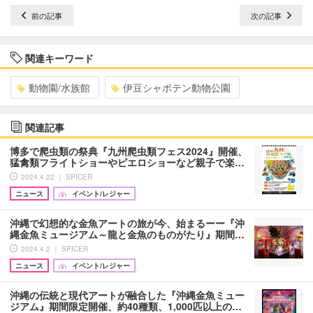
前の記事
次の記事
関連キーワード
動物園/水族館
伊豆シャボテン動物公園
関連記事
博多で爬虫類の祭典『九州爬虫類フェス2024』開催、
猛禽類フライトショーやピエロショーなど親子で楽…
2024.4.22 ｜ SPICER
ニュース
イベント/レジャー
沖縄で幻想的な金魚アートの旅が今、始まるーー『沖
縄金魚ミュージアム～龍と金魚のものがたり』期間…
2024.4.2 ｜ SPICER
ニュース
イベント/レジャー
沖縄の伝統と現代アートが融合した『沖縄金魚ミュー
ジアム』期間限定開催、約40種類、1,000匹以上の…