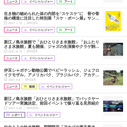
ニュース
イベント/レジャー
アート
生き物の秘められた体の内部を“スケスケ”に 骨や骨
格の構造に注目した特別展『スケ・ボーン展』サン…
2021.7.13 ｜ SPICER
ニュース
イベント/レジャー
アート
新江ノ島水族館で「おひとりさま水族館」「おふたり
さま水族館」夏も開催、ジャズの生演奏やクラゲ飼…
2021.6.16 ｜ SPICER
ニュース
イベント/レジャー
伊豆シャボテン動物公園でベビーラッシュ、ジェフロ
イクモザル、アメリカバク、ブラジルバク、アカテ…
2021.5.6 ｜ SPICER
ニュース
動画
イベント/レジャー
新江ノ島水族館「おひとりさま水族館」でバックヤー
ドツアー実施決定、前回イベントで振り返る見所紹介
2021.3.25 ｜ SPICER+
レポート
イベント/レジャー
仙台うみの杜水族館、期間限定「アナゴの恵方巻水