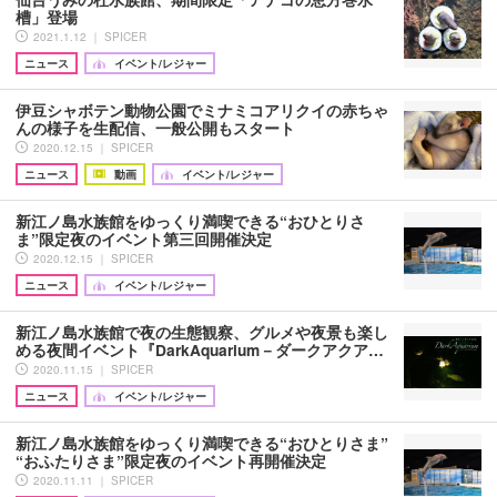
槽」登場
2021.1.12 ｜ SPICER
ニュース
イベント/レジャー
伊豆シャボテン動物公園でミナミコアリクイの赤ちゃ
んの様子を生配信、一般公開もスタート
2020.12.15 ｜ SPICER
ニュース
動画
イベント/レジャー
新江ノ島水族館をゆっくり満喫できる“おひとりさ
ま”限定夜のイベント第三回開催決定
2020.12.15 ｜ SPICER
ニュース
イベント/レジャー
新江ノ島水族館で夜の生態観察、グルメや夜景も楽し
める夜間イベント『DarkAquarium－ダークアクア…
2020.11.15 ｜ SPICER
ニュース
イベント/レジャー
新江ノ島水族館をゆっくり満喫できる“おひとりさま”
“おふたりさま”限定夜のイベント再開催決定
2020.11.11 ｜ SPICER