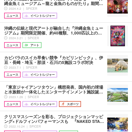
縄金魚ミュージアム～龍と金魚のものがたり』期間…
2024.4.2 ｜ SPICER
ニュース
イベント/レジャー
沖縄の伝統と現代アートが融合した『沖縄金魚ミュー
ジアム』期間限定開催、約40種類、1,000匹以上の…
2024.3.21 ｜ SPICER
ニュース
アート
カピバラのスイカ早食い競争『カピリンピック』、伊
豆・長崎・埼玉・那須・石川の5施設コラボ対決
2023.7.1 ｜ SPICER
ニュース
イベント/レジャー
「東京ジャイアンツタウン」構想発表、国内初の球場
と水族館が一体化したエンターテインメント施設誕…
2023.1.26 ｜ SPICER
ニュース
イベント/レジャー
スポーツ
クリスマスシーズンを彩る、プロジェクションマッピ
ング×ドルフィンパフォーマンスも 『NAKED STA…
2022.10.24 ｜ SPICER