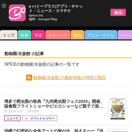
×
e＋(イープラス)アプリ - チケッ
ト・ニュース・スマチケ
表示
eplus inc.
無料 - Google Play
トップ
新着
音楽
クラシック
舞台
アニメ・ゲーム
イベン
動物園/水族館 の記事
SPICEの動物園/水族館の記事の一覧です
動物園/水族館 の最新情報をRSSで購読
博多で爬虫類の祭典『九州爬虫類フェス2024』開催、
猛禽類フライトショーやピエロショーなど親子で楽…
2024.4.22 ｜ SPICER
ニュース
イベント/レジャー
沖縄で幻想的な金魚アートの旅が今、始まるーー『沖