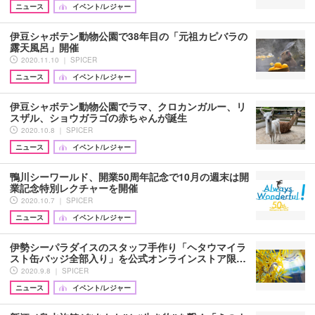
ニュース
イベント/レジャー
伊豆シャボテン動物公園で38年目の「元祖カピバラの
露天風呂」開催
2020.11.10 ｜ SPICER
ニュース
イベント/レジャー
伊豆シャボテン動物公園でラマ、クロカンガルー、リ
スザル、ショウガラゴの赤ちゃんが誕生
2020.10.8 ｜ SPICER
ニュース
イベント/レジャー
鴨川シーワールド、開業50周年記念で10月の週末は開
業記念特別レクチャーを開催
2020.10.7 ｜ SPICER
ニュース
イベント/レジャー
伊勢シーパラダイスのスタッフ手作り「ヘタウマイラ
スト缶バッジ全部入り」を公式オンラインストア限…
2020.9.8 ｜ SPICER
ニュース
イベント/レジャー