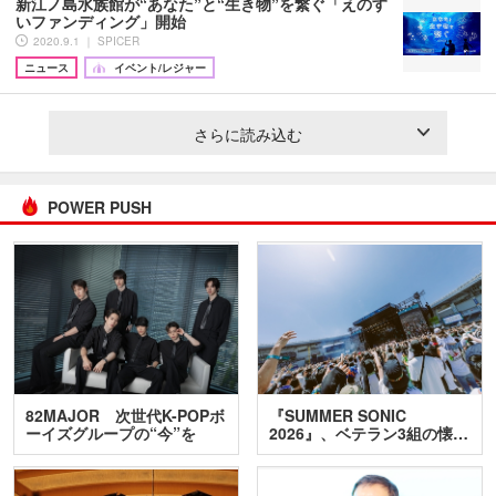
新江ノ島水族館が“あなた”と“生き物”を繋ぐ「えのす
いファンディング」開始
2020.9.1 ｜ SPICER
ニュース
イベント/レジャー
さらに読み込む
POWER PUSH
82MAJOR 次世代K-POPボ
『SUMMER SONIC
ーイズグループの“今”を
2026』、ベテラン3組の懐…
訊…