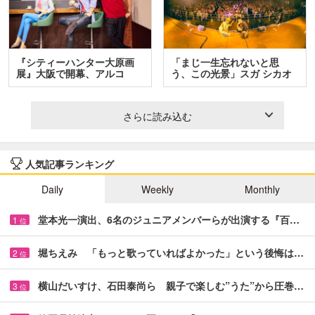
『シティーハンター大原画
「まじ一生忘れないと思
展』大阪で開幕、アルコ
う、この光景」スガ シカオ
＆…
と…
さらに読み込む
人気記事ランキング
Daily
Weekly
Monthly
堂本光一演出、6名のジュニアメンバーらが出演する『百…
1
位
堀ちえみ 「もっと歌っていればよかった」という後悔は…
2
位
横山だいすけ、石田泰尚ら 親子で楽しむ”うた”から圧巻…
3
位