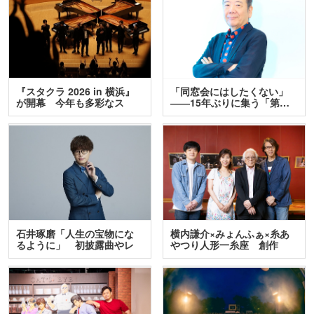
『スタクラ 2026 in 横浜』
「同窓会にはしたくない」
が開幕 今年も多彩なス
――15年ぶりに集う「第…
テ…
石井琢磨「人生の宝物にな
横内謙介×みょんふぁ×糸あ
るように」 初披露曲やレ
やつり人形一糸座 創作
ア…
人…