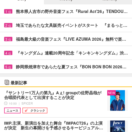
熊本県人吉市の野外音楽フェス『Rural Act'26』TENDOU…
1
位
埼玉であらたな文具販売イベントがスタート 『まるっと…
2
位
福島最大級の音楽フェス『LIVE AZUMA 2026』無料で楽…
3
位
『キングダム』連載20周年記念「キンキンキングダム」渋…
4
位
静岡県焼津市であらたな夏フェス『BON BON BON 2026…
5
位
最新記事
『サントリー1万人の第九』Aぇ! groupの佐野晶哉が
NEW
合唱団代表として出演することが決定
10:00 ｜ SPICER
ニュース
クラシック
IMP.主演、新演出を加えた舞台『IMPACT26』の上演
が決定 新生の幕開けを予感させるキービジュアル…