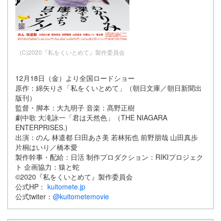
(C)2020『私をくいとめて』製作委員会
12月18日（金）より全国ロードショー
原作：綿矢りさ「私をくいとめて」（朝日文庫／朝日新聞出
版刊）
監督・脚本：大九明子 音楽：髙野正樹
劇中歌 大滝詠一「君は天然色」（THE NIAGARA
ENTERPRISES.)
出演：のん 林遣都 臼田あさ美 若林拓也 前野朋哉 山田真歩
片桐はいり／橋本愛
製作幹事・配給：日活 制作プロダクション：RIKIプロジェク
ト 企画協力：猿と蛇
©2020『私をくいとめて』製作委員会
公式HP：
kuitomete.jp
公式twiter：
@kuitometemovie