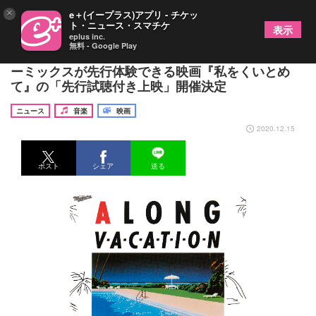
×
e＋(イープラス)アプリ - チケッ
ト・ニュース・スマチケ
表示
eplus inc.
無料 - Google Play
大滝詠一、「君は天然色」5.1chサラウンドのニュ
ーミックスが先行体験できる映画『私をくいとめ
て』の「先行試聴付き上映」開催決定
ニュース
音楽
映画
2020.12.15
ポスト
シェア
送る