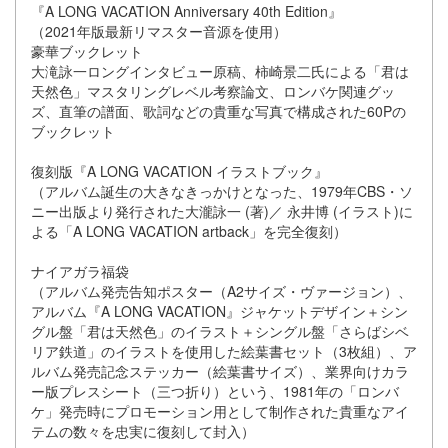
『A LONG VACATION Anniversary 40th Edition』
（2021年版最新リマスター音源を使用）
豪華ブックレット
大滝詠一ロングインタビュー原稿、柿崎景二氏による「君は
天然色」マスタリングレベル考察論文、ロンバケ関連グッ
ズ、直筆の譜面、歌詞などの貴重な写真で構成された60Pの
ブックレット
復刻版『A LONG VACATION イラストブック』
（アルバム誕生の大きなきっかけとなった、1979年CBS・ソ
ニー出版より発行された大瀧詠一 (著)／ 永井博 (イラスト)に
よる「A LONG VACATION artback」を完全復刻）
ナイアガラ福袋
（アルバム発売告知ポスター（A2サイズ・ヴァージョン）、
アルバム『A LONG VACATION』ジャケットデザイン＋シン
グル盤「君は天然色」のイラスト＋シングル盤「さらばシベ
リア鉄道」のイラストを使用した絵葉書セット（3枚組）、ア
ルバム発売記念ステッカー（絵葉書サイズ）、業界向けカラ
ー版プレスシート（三つ折り）という、1981年の「ロンバ
ケ」発売時にプロモーション用として制作された貴重なアイ
テムの数々を忠実に復刻して封入）