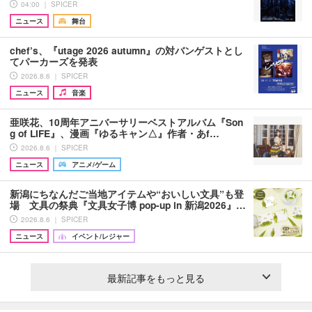
04:00 ｜ SPICER
ニュース
舞台
chef’s、『utage 2026 autumn』の対バンゲストとし
てパーカーズを発表
2026.8.6 ｜ SPICER
ニュース
音楽
亜咲花、10周年アニバーサリーベストアルバム『Son
g of LIFE』、漫画『ゆるキャン△』作者・あf…
2026.8.6 ｜ SPICER
ニュース
アニメ/ゲーム
新潟にちなんだご当地アイテムや“おいしい文具”も登
場 文具の祭典『文具女子博 pop-up in 新潟2026』…
2026.8.6 ｜ SPICER
ニュース
イベント/レジャー
最新記事をもっと見る