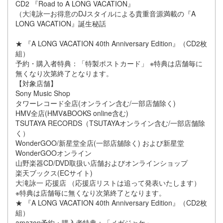
CD2 『Road to A LONG VACATION』
（大滝詠一お得意のDJスタイルによる貴重音源満載の『A
LONG VACATION』誕生秘話
★ 『A LONG VACATION 40th Anniversary Edition』（CD2枚
組）
予約・購入者特典：「特製ポストカード」 ※特典は店舗毎に
無くなり次第終了となります。
【対象店舗】
Sony Music Shop
タワーレコード全店(オンライン含む/一部店舗除く)
HMV全店(HMV&BOOKS online含む)
TSUTAYA RECORDS（TSUTAYAオンライン含む/一部店舗除
く）
WonderGOO/新星堂全店(一部店舖除く) および新星堂
WonderGOOオンライン
山野楽器CD/DVD取扱い店舗およびオンラインショップ
楽天ブックス(ECサイト)
大滝詠一 応援店 （応援店リストは追って発表いたします）
※特典は店舗毎に無くなり次第終了となります。
★ 『A LONG VACATION 40th Anniversary Edition』（CD2枚
組）
amazon予約・購入者特典：「メガジャケ」