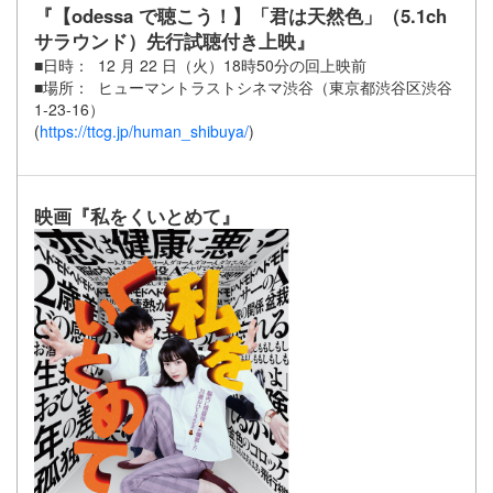
『【odessa で聴こう！】「君は天然⾊」（5.1ch
サラウンド）先⾏試聴付き上映』
■日時： 12 月 22 日（火）18時50分の回上映前
■場所： ヒューマントラストシネマ渋谷（東京都渋谷区渋谷
1-23-16）
(
https://ttcg.jp/human_shibuya/
)
映画『私をくいとめて』