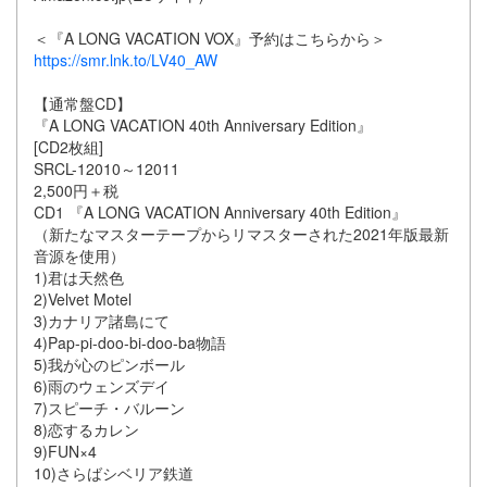
＜『A LONG VACATION VOX』予約はこちらから＞
https://smr.lnk.to/LV40_AW
【通常盤CD】
『A LONG VACATION 40th Anniversary Edition』
[CD2枚組]
SRCL-12010～12011
2,500円＋税
CD1 『A LONG VACATION Anniversary 40th Edition』
（新たなマスターテープからリマスターされた2021年版最新
音源を使用）
1)君は天然色
2)Velvet Motel
3)カナリア諸島にて
4)Pap-pi-doo-bi-doo-ba物語
5)我が心のピンボール
6)雨のウェンズデイ
7)スピーチ・バルーン
8)恋するカレン
9)FUN×4
10)さらばシベリア鉄道