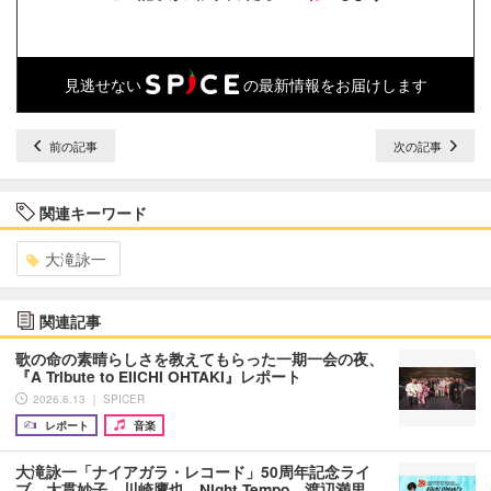
見逃せない
の最新情報をお届けします
前の記事
次の記事
関連キーワード
大滝詠一
関連記事
歌の命の素晴らしさを教えてもらった一期一会の夜、
『A Tribute to EIICHI OHTAKI』レポート
2026.6.13 ｜ SPICER
レポート
音楽
大滝詠一「ナイアガラ・レコード」50周年記念ライ
ブ 大貫妙子、川崎鷹也、Night Tempo、渡辺満里…