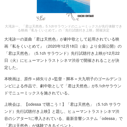
大滝詠一、「君は天然色」5.1chサラウンドのニューミックスが先行体験でき
る映画『私をくいとめて』の「先行試聴付き上映」開催決定
大滝詠一の楽曲「君は天然色」が劇中歌として起用されている映
画『私をくいとめて』（2020年12月18日（金）より全国公開）の
「君は天然⾊」（5.1ch サラウンド）先⾏試聴付き上映が12月22
日（火）にヒューマントラストシネマ渋谷で開催されることが決
定した。
本映画は、原作＝綿矢りさ×監督・脚本＝大九明子のゴールデンコ
ンビによる作品で、劇中歌として「君は天然⾊」が5.1chサラウン
ドでニューミックスを施されている。
上映会は、【odessa で聴こう！】「君は天然⾊」（5.1ch サラウ
ンド）先⾏試聴付き上映】と題し、ヒューマントラストシネマ渋
谷のシアター1に導入されている、最新音響システム「odessa」で
「君は天然⾊」が体験できるイベント。