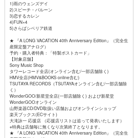
1)雨のウェンズデイ
2)スピーチ・バルーン
3)恋するカレン
4)FUN×4
5)さらばシベリア鉄道
★ 『A LONG VACATION 40th Anniversary Edition』（完全生
産限定盤アナログ）
予約・購入者特典：「特製ポストカード」
【対象店舗】
Sony Music Shop
タワーレコード全店(オンライン含む/一部店舗除く)
HMV全店(HMV&BOOKS online含む)
TSUTAYA RECORDS（TSUTAYAオンライン含む/一部店舗除
く）
WonderGOO/新星堂全店(一部店舖除く) および新星堂
WonderGOOオンライン
山野楽器CD/DVD取扱い店舗およびオンラインショップ
楽天ブックス(ECサイト)
大滝詠一 応援店 （応援店リストは追って発表いたします）
※特典は店舗毎に無くなり次第終了となります。
★ 『A LONG VACATION 40th Anniversary Edition』（完全生