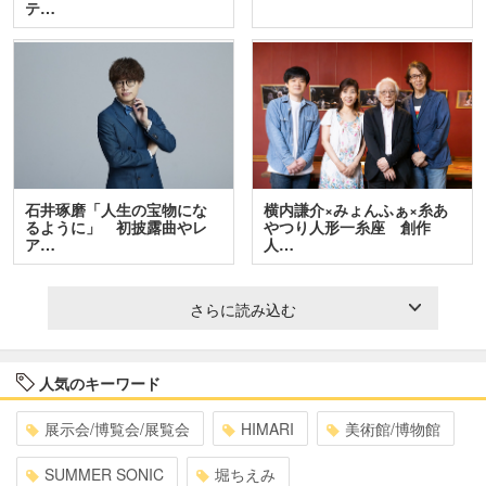
テ…
石井琢磨「人生の宝物にな
横内謙介×みょんふぁ×糸あ
るように」 初披露曲やレ
やつり人形一糸座 創作
ア…
人…
さらに読み込む
人気のキーワード
展示会/博覧会/展覧会
HIMARI
美術館/博物館
SUMMER SONIC
堀ちえみ