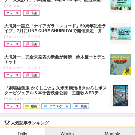
2025.5.28 ｜ SPICER
ニュース
音楽
大滝詠一設立「ナイアガラ・レコード」50周年記念ラ
イブ、7月にLINE CUBE SHUIBUYAで開催決定 井…
2025.4.24 ｜ SPICER
ニュース
音楽
大滝詠一、完全未発表の新曲が解禁 鈴木慶一とデュ
エット
2023.2.16 ｜ SPICER
ニュース
音楽
『劇場編集版 かくしごと』久米田康治描きおろしポス
タービジュアル＆本予告映像公開 主題歌＆EDテ…
2021.5.14 ｜ SPICER
ニュース
動画
アニメ/ゲーム
映画
人気記事ランキング
Daily
Weekly
Monthly