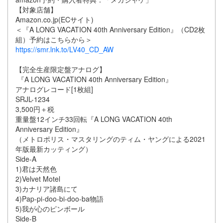
【対象店舗】
Amazon.co.jp(ECサイト)
＜『A LONG VACATION 40th Anniversary Edition』（CD2枚
組）予約はこちらから＞
https://smr.lnk.to/LV40_CD_AW
【完全生産限定盤アナログ】
『A LONG VACATION 40th Anniversary Edition』
アナログレコード[1枚組]
SRJL-1234
3,500円＋税
重量盤12インチ33回転『A LONG VACATION 40th
Anniversary Edition』
（メトロポリス・マスタリングのティム・ヤングによる2021
年版最新カッティング）
Side-A
1)君は天然色
2)Velvet Motel
3)カナリア諸島にて
4)Pap-pi-doo-bi-doo-ba物語
5)我が心のピンボール
Side-B