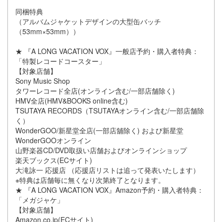
同梱特典
（アルバムジャケットデザインの大型缶バッチ
（53mm×53mm））
★ 『A LONG VACATION VOX』一般店予約・購入者特典：
「特製レコードコースター」
【対象店舗】
Sony Music Shop
タワーレコード全店(オンライン含む/一部店舗除く)
HMV全店(HMV&BOOKS online含む)
TSUTAYA RECORDS（TSUTAYAオンライン含む/一部店舗除
く）
WonderGOO/新星堂全店(一部店舖除く) および新星堂
WonderGOOオンライン
山野楽器CD/DVD取扱い店舗およびオンラインショップ
楽天ブックス(ECサイト)
大滝詠一 応援店 （応援店リストは追って発表いたします）
※特典は店舗毎に無くなり次第終了となります。
★ 『A LONG VACATION VOX』Amazon予約・購入者特典：
「メガジャケ」
【対象店舗】
Amazon.co.jp(ECサイト)