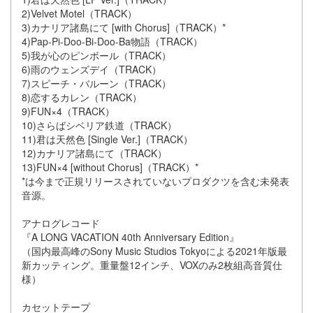
2)Velvet Motel（TRACK）
3)カナリア諸島にて [with Chorus]（TRACK）*
4)Pap-Pi-Doo-Bi-Doo-Ba物語（TRACK）
5)我が心のピンボール（TRACK）
6)雨のウェンズデイ（TRACK）
7)スピーチ・バルーン（TRACK）
8)恋するカレン（TRACK）
9)FUN×4（TRACK）
10)さらばシベリア鉄道（TRACK）
11)君は天然色 [Single Ver.]（TRACK）
12)カナリア諸島にて（TRACK）
13)FUN×4 [without Chorus]（TRACK）*
*は今まで正規リリースされていないプロダクツを含む未発表
音源。
アナログレコード
『A LONG VACATION 40th Anniversary Edition』
（国内最高峰のSony Music Studios Tokyoによる2021年版最
新カッティング。重量盤12インチ、VOXのみ2枚組高音質仕
様）
カセットテープ