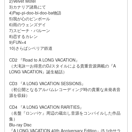
2)Velvet Motel
3)カナリア諸島にて
4)Pap-pi-doo-bi-doo-ba物語
5)我が心のピンボール
6)雨のウェンズデイ
7)スピーチ・バルーン
8)恋するカレン
9)FUN×4
10)さらばシベリア鉄道
CD2 『Road to A LONG VACATION』
（大滝詠一お得意のDJスタイルによる貴重音源満載の『A
LONG VACATION』誕生秘話）
CD3 『A LONG VACATION SESSIONS』
（初公開となるアルバムレコーディング時の貴重な未発表音
源を収録）
CD4 『A LONG VACATION RARITIES』
（名盤『ロンバケ』周辺の蔵出し音源をコンパイルした作品
集）
Blu-ray Disc
『A LONG VACATION 40th Anniversary Edition』(5.1chサラ