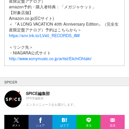
産限定盤アナログ）
amazon予約・購入者特典：「メガジャケット」
【対象店舗】
Amazon.co.jp(ECサイト)
＜『A LONG VACATION 40th Anniversary Edition』（完全生
産限定盤アナログ）予約はこちらから＞
https://smr.lnk.to/LV40_RECORDS_AW
＜リンク先＞
・NIAGARA公式サイト
http://www.sonymusic.co.jp/artist/EiichiOhtaki/
SPICER
SPICE編集部
SPICE編集部
エンタメニュースをお届けします。
ポスト
シェア
はてブ
送る
送信