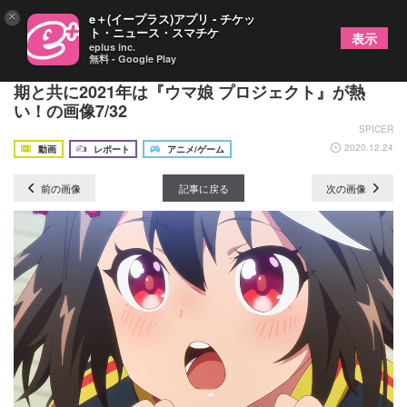
×
e＋(イープラス)アプリ - チケッ
ト・ニュース・スマチケ
表示
eplus inc.
無料 - Google Play
待望のゲームもいよいよリリース間近！ アニメ第2
期と共に2021年は『ウマ娘 プロジェクト』が熱
い！の画像7/32
SPICER
2020.12.24
動画
レポート
アニメ/ゲーム
前の画像
記事に戻る
次の画像