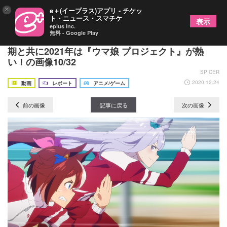
×
e＋(イープラス)アプリ - チケッ
ト・ニュース・スマチケ
表示
eplus inc.
無料 - Google Play
待望のゲームもいよいよリリース間近！ アニメ第2
期と共に2021年は『ウマ娘 プロジェクト』が熱
い！の画像10/32
SPICER
2020.12.24
動画
レポート
アニメ/ゲーム
前の画像
記事に戻る
次の画像