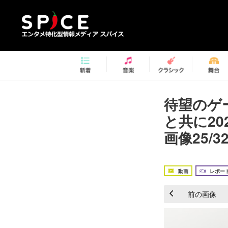
待望のゲ
と共に2
画像25/3
動画
レポー
前の画像