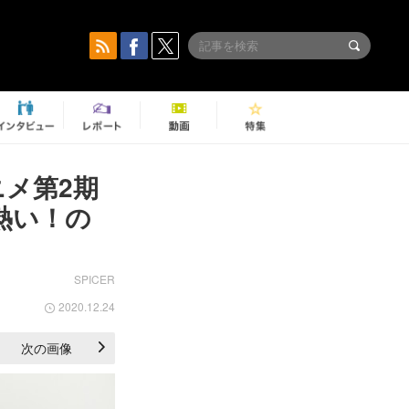
メ第2期
熱い！の
SPICER
2020.12.24
次の画像