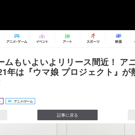
ームもいよいよリリース間近！ アニ
021年は『ウマ娘 プロジェクト』が
2
ト
アニメ/ゲーム
記事に戻る