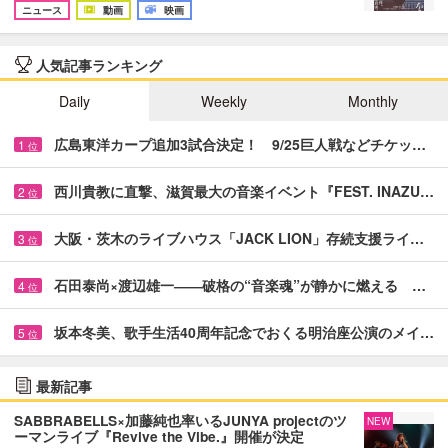
ニュース
動画
映画
人気記事ランキング
Daily
Weekly
Monthly
広島東洋カープ追加3試合決定！ 9/25巨人戦などチケッ…
1
位
西川貴教に直撃、滋賀最大の音楽イベント『FEST. INAZU…
2
位
大阪・茨木のライブハウス「JACK LION」存続支援ライ…
3
位
石田泰尚×渡辺雄一――破格の“音楽魂”が静かに燃える …
4
位
坂本冬美、歌手生活40周年記念でおくる明治座公演のメイ…
5
位
最新記事
SABBRABELLS×加藤純也率いるJUNYA projectのツ
NEW
ーマンライブ『Revive the Vibe.』開催が決定