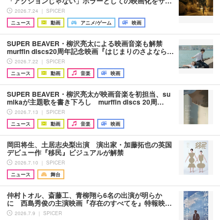
「アクションじゃない」ホラーとしての映画化をザ…
2026.7.24 ｜ SPICER
ニュース
動画
アニメ/ゲーム
映画
SUPER BEAVER・柳沢亮太による映画音楽も解禁
murffin discs20周年記念映画『はじまりのさよなら…
2026.7.22 ｜ SPICER
ニュース
動画
音楽
映画
SUPER BEAVER・柳沢亮太が映画音楽を初担当、su
mikaが主題歌を書き下ろし murffin discs 20周…
2026.7.13 ｜ SPICER
ニュース
動画
音楽
映画
岡田将生、土居志央梨出演 演出家・加藤拓也の英国
デビュー作『移民』ビジュアルが解禁
2026.7.10 ｜ SPICER
ニュース
舞台
仲村トオル、斎藤工、青柳翔ら6名の出演が明らか
に 西島秀俊の主演映画『存在のすべてを』特報映…
2026.7.9 ｜ SPICER