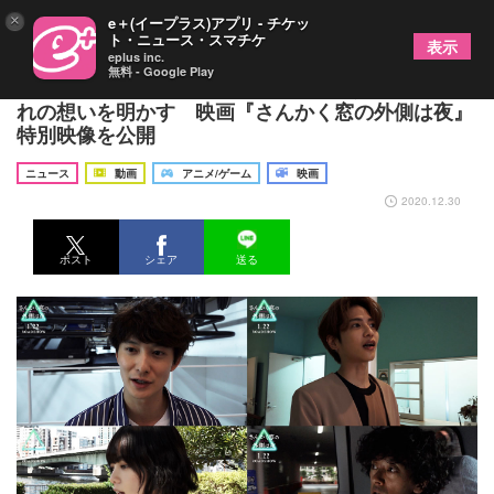
×
e＋(イープラス)アプリ - チケッ
ト・ニュース・スマチケ
表示
eplus inc.
無料 - Google Play
岡田将生・志尊淳・平手友梨奈・滝藤賢一がそれぞ
れの想いを明かす 映画『さんかく窓の外側は夜』
特別映像を公開
ニュース
動画
アニメ/ゲーム
映画
2020.12.30
ポスト
シェア
送る