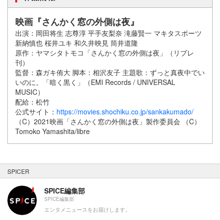
映画『さんかく窓の外側は夜』
出演：岡田将生 志尊淳 平手友梨奈 滝藤賢一 マキタスポーツ
新納慎也 桜井ユキ 和久井映見 筒井道隆
原作：ヤマシタトモコ「さんかく窓の外側は夜」（リブレ
刊）
監督：森ガキ侑大 脚本：相沢友子 主題歌：ずっと真夜中でい
いのに。「暗く黒く」（EMI Records / UNIVERSAL
MUSIC）
配給：松竹
公式サイト：
https://movies.shochiku.co.jp/sankakumado/
（C）2021映画「さんかく窓の外側は夜」製作委員会 （C）
Tomoko Yamashita/libre
SPICER
SPICE編集部
SPICE編集部
エンタメニュースをお届けします。