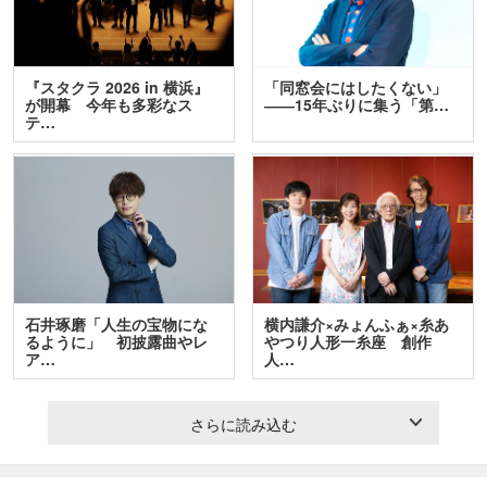
『スタクラ 2026 in 横浜』
「同窓会にはしたくない」
が開幕 今年も多彩なス
――15年ぶりに集う「第…
テ…
石井琢磨「人生の宝物にな
横内謙介×みょんふぁ×糸あ
るように」 初披露曲やレ
やつり人形一糸座 創作
ア…
人…
さらに読み込む