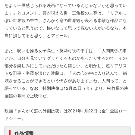
をより一層感じられる映画になっているんじゃないかと思ってい
ます」とコメント。霊が視える男・三角役の志尊は、「リアルっ
ぽい世界観の中で、さんかく窓の世界観が表れる素敵な作品にな
っていると思うので、怖いなって思って観ない人がいるなら、本
当に損してると思う」とアピール。
また、呪いを操る女子高生・英莉可役の平手は、「人間関係の事
とか、自分も見ていてグッとくるものがあったりするので、その
部分を楽しみにしていただけたら嬉しい」と明かし、超リアリス
トな刑事・半澤を演じた滝藤は、「人の心の中に入り込んで、崩
壊させることができるという怖さがありますよね、人間って」と
語っている。なお、特別映像は12月25日（金）より、松竹系の映
画館の幕間で上映中だ。
映画『さんかく窓の外側は夜』は2021年1月22日（金）全国ロー
ドショー。
作品情報