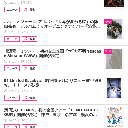
22:00 ｜ SPICER
ニュース
音楽
ハク。メジャー1stアルバム『世界が変わる時』の詳
NEW
細発表、アルバムよりオープニングナンバー「渋谷…
21:00 ｜ SPICER
ニュース
音楽
川辺素（ミツメ）、初の自主企画『“行方不明”Releas
NEW
e Show at WWW』開催が決定
21:00 ｜ SPICER
ニュース
音楽
04 Limited Sazabys、約1年8ヶ月ぶりニューEP『VIE
W』リリースが決定
17:00 ｜ SPICER
ニュース
音楽
清 竜人FRIENDS、初の全国ツアー『TOMODACHI T
OUR』開催が決定 神戸・東京・名古屋・横浜の…
16:00 ｜ SPICER
ニュース
音楽