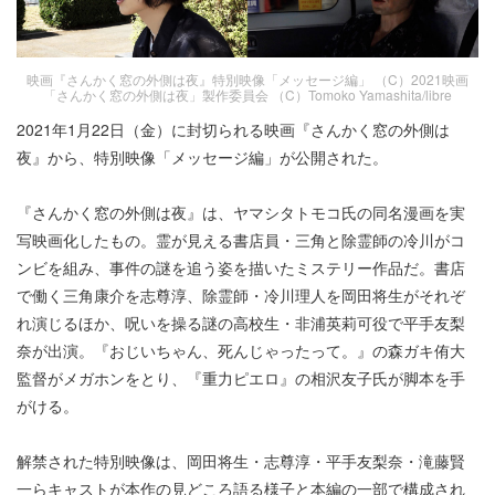
映画『さんかく窓の外側は夜』特別映像「メッセージ編」 （C）2021映画
「さんかく窓の外側は夜」製作委員会 （C）Tomoko Yamashita/libre
2021年1月22日（金）に封切られる映画『さんかく窓の外側は
夜』から、特別映像「メッセージ編」が公開された。
『さんかく窓の外側は夜』は、ヤマシタトモコ氏の同名漫画を実
写映画化したもの。霊が見える書店員・三角と除霊師の冷川がコ
ンビを組み、事件の謎を追う姿を描いたミステリー作品だ。書店
で働く三角康介を志尊淳、除霊師・冷川理人を岡田将生がそれぞ
れ演じるほか、呪いを操る謎の高校生・非浦英莉可役で平手友梨
奈が出演。『おじいちゃん、死んじゃったって。』の森ガキ侑大
監督がメガホンをとり、『重力ピエロ』の相沢友子氏が脚本を手
がける。
解禁された特別映像は、岡田将生・志尊淳・平手友梨奈・滝藤賢
一らキャストが本作の見どころ語る様子と本編の一部で構成され