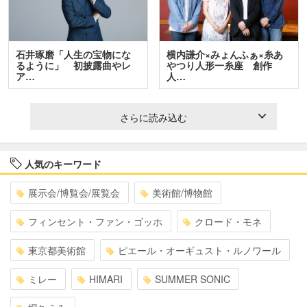
石井琢磨「人生の宝物にな
横内謙介×みょんふぁ×糸あ
るように」 初披露曲やレ
やつり人形一糸座 創作
ア…
人…
さらに読み込む
人気のキーワード
展示会/博覧会/展覧会
美術館/博物館
フィンセント・ファン・ゴッホ
クロード・モネ
東京都美術館
ピエール・オーギュスト・ルノワール
ミレー
HIMARI
SUMMER SONIC