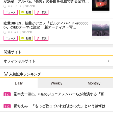
が決定 アルバム『喪失』の各曲を視聴できる全13…
2021.10.12 ｜ SPICER
ニュース
動画
音楽
眩暈SIREN、新曲がアニメ『ビルディバイド -#00000
0-』のEDテーマに決定 新アーティスト写…
2021.9.2 ｜ SPICER
ニュース
動画
音楽
関連サイト
オフィシャルサイト
人気記事ランキング
Daily
Weekly
Monthly
堂本光一演出、6名のジュニアメンバーらが出演する『百…
1
位
堀ちえみ 「もっと歌っていればよかった」という後悔は…
2
位