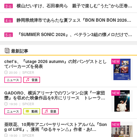
横山だいすけ、石田泰尚ら 親子で楽しむ”うた”から圧巻…
3
位
静岡県焼津市であらたな夏フェス『BON BON BON 2026…
4
位
『SUMMER SONIC 2026』、ベテラン3組の懐メロだけで…
5
位
最新記事
chef’s、『utage 2026 autumn』の対バンゲストとし
NEW
てパーカーズを発表
20:00 ｜ SPICER
ニュース
音楽
GADORO、横浜アリーナでのワンマン公演『一家団
NEW
欒』を収めた映像作品を9月にリリース トレーラ…
19:00 ｜ SPICER
ニュース
動画
音楽
亜咲花、10周年アニバーサリーベストアルバム『Son
NEW
g of LIFE』、漫画『ゆるキャン△』作者・あf…
19:00 ｜ SPICER