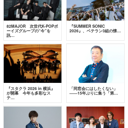
82MAJOR 次世代K-POPボ
『SUMMER SONIC
ーイズグループの“今”を
2026』、ベテラン3組の懐…
訊…
『スタクラ 2026 in 横浜』
「同窓会にはしたくない」
が開幕 今年も多彩なス
――15年ぶりに集う「第…
テ…