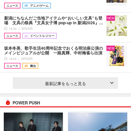
ニュース
アニメ/ゲーム
新潟にちなんだご当地アイテムや“おいしい文具”も登
NEW
場 文具の祭典『文具女子博 pop-up in 新潟2026』…
19:00 ｜ SPICER
ニュース
イベント/レジャー
坂本冬美、歌手生活40周年記念でおくる明治座公演の
NEW
メインビジュアルが公開 一路真輝、中村梅雀ら出演
18:00 ｜ SPICER
ニュース
舞台
最新記事をもっと見る
POWER PUSH