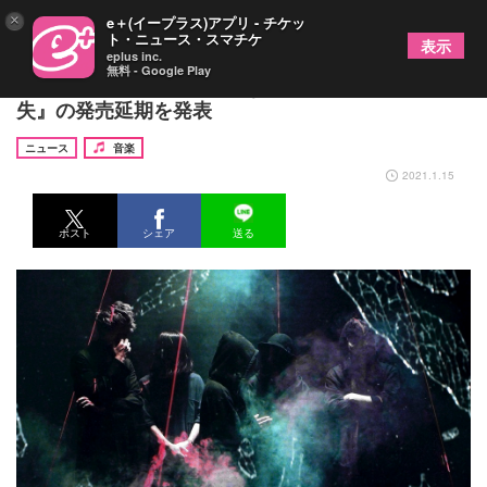
×
e＋(イープラス)アプリ - チケッ
ト・ニュース・スマチケ
表示
eplus inc.
無料 - Google Play
眩暈SIREN、約5年ぶりとなるフルアルバム『喪
失』の発売延期を発表
ニュース
音楽
2021.1.15
ポスト
シェア
送る