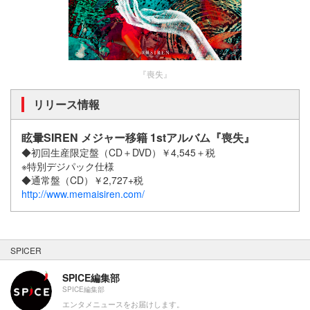
『喪失』
リリース情報
眩暈SIREN メジャー移籍 1stアルバム『喪失』
◆初回生産限定盤（CD＋DVD）￥4,545＋税
※特別デジパック仕様
◆通常盤（CD）￥2,727+税
http://www.memaisiren.com/
SPICER
SPICE編集部
SPICE編集部
エンタメニュースをお届けします。