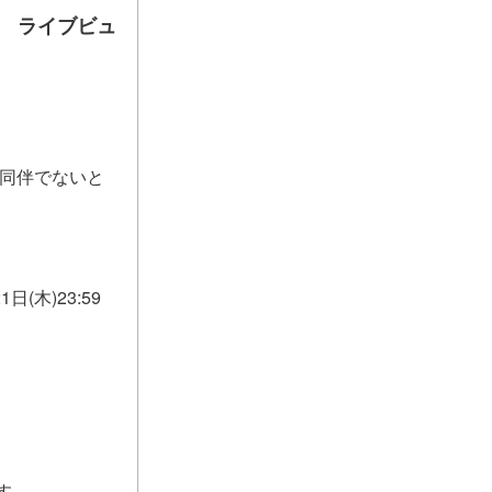
k.4- ライブビュ
者同伴でないと
(木)23:59
す。