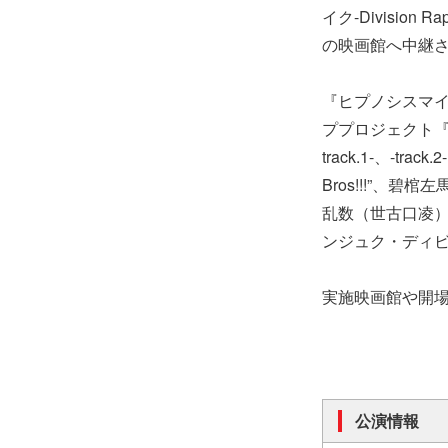
イク-Division 
の映画館へ中継
『ヒプノシスマイク-Di
ププロジェクト『ヒプ
track.1-、-
Bros!!!”、碧
乱数（世古口凌）率
ンジュク・ディビ
実施映画館や開
公演情報