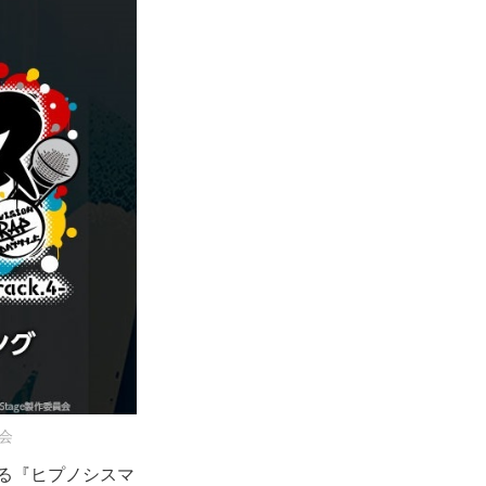
員会
れる『ヒプノシスマ