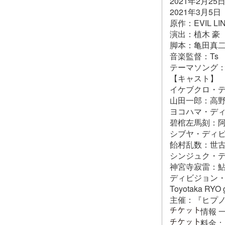
2021年2月2
2021年3月
原作：EVIL LI
演出：植木 豪
脚本：亀田真
音楽監督：Ts
テーマソング
【キャスト】
イケブクロ・ディビジ
山田一郎：高野
ヨコハマ・ディビジ
碧棺左馬刻：阿
シブヤ・ディビジョ
飴村乱数：世古
シンジュク・デ
神宮寺寂雷：鮎
ディビジョン・ダ
Toyotaka RYO
主催：『ヒプノシスマ
情報 
料金：