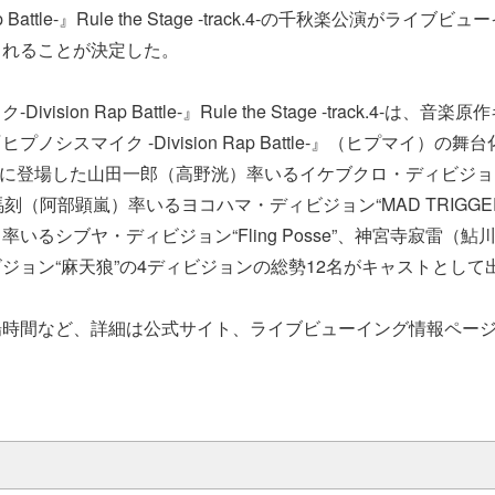
Rap Battle-』Rule the Stage -track.4-の千秋楽公演がラ
されることが決定した。
vision Rap Battle-』Rule the Stage -track.4-は
ノシスマイク -Division Rap Battle-』（ヒプマイ）の舞台
track.2-に登場した山田一郎（高野洸）率いるイケブクロ・ディビジョン“
棺左馬刻（阿部顕嵐）率いるヨコハマ・ディビジョン“MAD TRIGGE
いるシブヤ・ディビジョン“Fling Posse”、神宮寺寂雷（
ジョン“麻天狼”の4ディビジョンの総勢12名がキャストとして
場時間など、詳細は公式サイト、ライブビューイング情報ペー