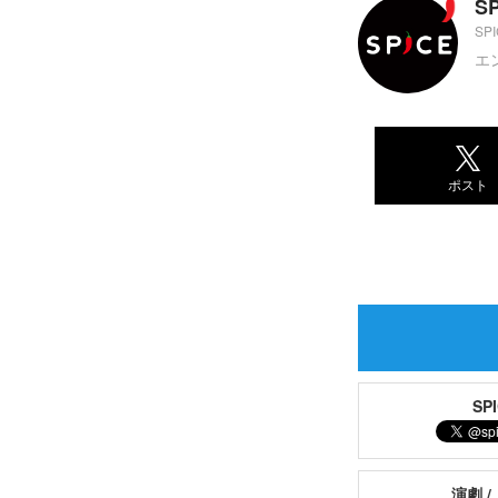
S
SP
エ
ポスト
S
演劇 /