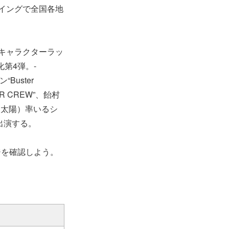
イブビューイングで全国各地
、音楽原作キャラクターラッ
化第4弾。-
Buster
R CREW”、飴村
鮎川太陽）率いるシ
出演する。
ジを確認しよう。