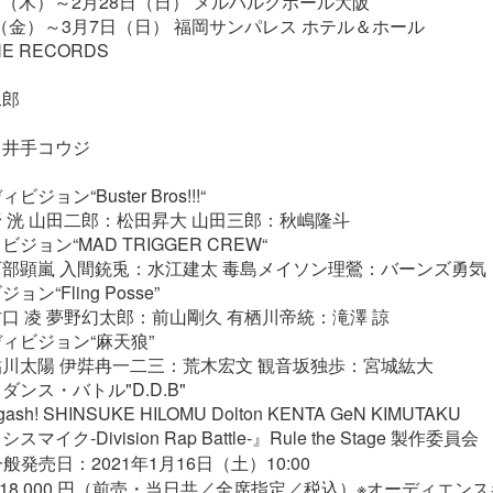
5日（木）～2月28日（日） メルパルクホール大阪
5日（金）～3月7日（日） 福岡サンパレス ホテル＆ホール
NE RECORDS
二郎
：井手コウジ
ョン“Buster Bros!!!“
 洸 山田二郎：松田昇大 山田三郎：秋嶋隆斗
ョン“MAD TRIGGER CREW“
部顕嵐 入間銃兎：水江建太 毒島メイソン理鶯：バーンズ勇気
ン“Fling Posse”
口 凌 夢野幻太郎：前山剛久 有栖川帝統：滝澤 諒
ィビジョン“麻天狼”
川太陽 伊弉冉一二三：荒木宏文 観音坂独歩：宮城紘大
ンス・バトル"D.D.B"
 gash! SHINSUKE HILOMU Dolton KENTA GeN KIMUTAKU
イク-Division Rap Battle-』Rule the Stage 製作委員会
一般発売日：2021年1月16日（土）10:00
18,000 円（前売・当日共／全席指定／税込）※オーディエン