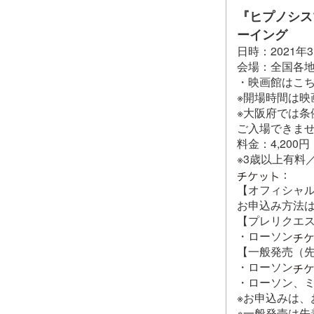
『ヒプノシスマイク-
ーイング
日時：2021年3
会場：全国各
・映画館はこ
※開場時間は映
※大阪府では条
ご入場できま
料金：4,20
※3歳以上有料
：
【オフィシャルモバ
お申込み方法
【プレリクエスト（
・ローソン
【一般発売（先着順
・ローソン
・ローソン、ミ
※お申込みは、
※一般発売は