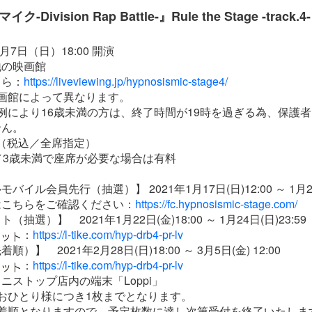
Division Rap Battle-』Rule the Stage -trac
月7日（日）18:00 開演
地の映画館
ちら：
https://liveviewing.jp/hypnosismic-stage4/
画館によって異なります。
例により16歳未満の方は、終了時間が19時を過ぎる為、保護
せん。
0円（税込／全席指定）
／3歳未満で座席が必要な場合は有料
イル会員先行（抽選）】 2021年1月17日(日)12:00 ～ 1月21日
はこちらをご確認ください：
https://fc.hypnosismic-stage.com/
抽選）】 2021年1月22日(金)18:00 ～ 1月24日(日)23:59
：
https://l-tike.com/hyp-drb4-pr-lv
）】 2021年2月28日(日)18:00 ～ 3月5日(金) 12:00
：
https://l-tike.com/hyp-drb4-pr-lv
ニストップ店内の端末「Loppi」
おひとり様につき1枚までとなります。
先着順となりますので、予定枚数に達し次第受付を終了いたしま