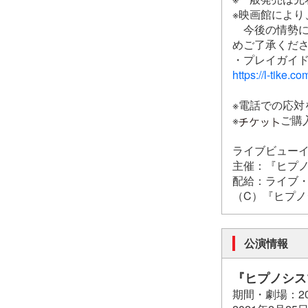
※映画館により
今後の情勢に
めご了承くだ
・プレイガイ
https://l-tike.co
※電話での応対
※
ご購
ライブビューイ
主催：『ヒプノシスマ
配給：ライブ
（C）『ヒプノシスマ
公演情報
『ヒプノシスマイク-
期間・劇場：202