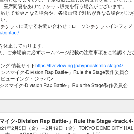
、座席間隔をあけて
販売を行う場合がございます。
応じて変更となる場合や、各映画館で対応が異なる場合がござ
さい。
ド
に関するお問い合わせ：ローソン
インフォ
m/contact/
を休止しております。
入、ご来場前に必ずホームページ記載の注意事項をご確認くだ
ング 情報サイト
https://liveviewing.jp/hypnosismic-stage4/
イク-Division Rap Battle-』Rule the Stage製作委員会
・ビューイング・ジャパン
イク-Division Rap Battle-』Rule the Stage製作委員会
Division Rap Battle-』Rule the Stage -track.4-
1年2月5日（金）～2月19日（金） TOKYO DOME CITY HAL