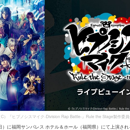
C）『ヒプノシスマイク-Division Rap Battle-』Rule the Stage製作委
日（日）に福岡サンパレス ホテル＆ホール（福岡県）にて上演さ