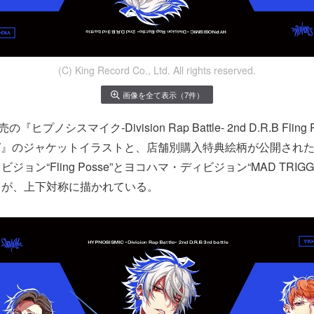
(C) King Record Co., Ltd. All rights reserved.
画像を全て表示（7件）
プノシスマイク-Division Rap Battle- 2nd D.R.B Fling P
CREW』のジャケットイラストと、店舗別購入特典絵柄が公開され
ョン“Fling Posse”とヨコハマ・ディビジョン“MAD TRIGG
トが、上下対称に描かれている。