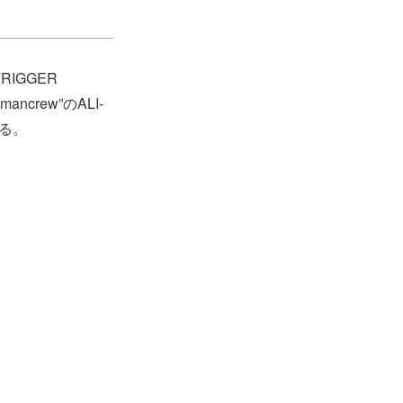
RIGGER
crew”のALI-
いる。