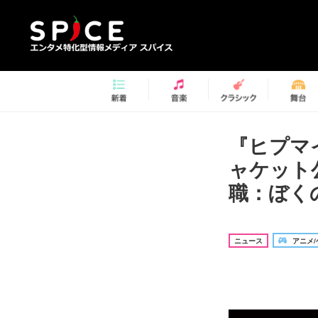
『ヒプマ
ャケット公開
職：ぼくの
ニュース
アニメ/