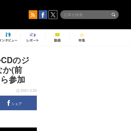
CDのジ
なか(前
Nら参加
2021.2.20
シェア