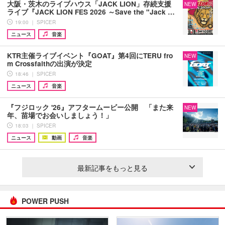
大阪・茨木のライブハウス「JACK LION」存続支援
NEW
ライブ『JACK LION FES 2026 ～Save the "Jack …
19:00 ｜ SPICER
ニュース
音楽
KTR主催ライブイベント『GOAT』第4回にTERU fro
NEW
m Crossfaithの出演が決定
18:46 ｜ SPICER
ニュース
音楽
『フジロック '26』アフタームービー公開 「また来
NEW
年、苗場でお会いしましょう！」
18:03 ｜ SPICER
ニュース
動画
音楽
最新記事をもっと見る
POWER PUSH