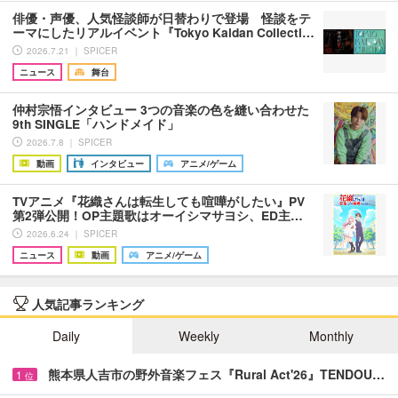
俳優・声優、人気怪談師が日替わりで登場 怪談をテ
ーマにしたリアルイベント『Tokyo Kaidan Collecti…
2026.7.21 ｜ SPICER
ニュース
舞台
仲村宗悟インタビュー 3つの音楽の色を縫い合わせた
9th SINGLE「ハンドメイド」
2026.7.8 ｜ SPICER
動画
インタビュー
アニメ/ゲーム
TVアニメ『花織さんは転生しても喧嘩がしたい』PV
第2弾公開！OP主題歌はオーイシマサヨシ、ED主…
2026.6.24 ｜ SPICER
ニュース
動画
アニメ/ゲーム
人気記事ランキング
Daily
Weekly
Monthly
熊本県人吉市の野外音楽フェス『Rural Act'26』TENDOU…
1
位