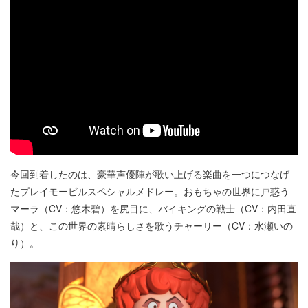
今回到着したのは、豪華声優陣が歌い上げる楽曲を一つにつなげ
たプレイモービルスペシャルメドレー。おもちゃの世界に戸惑う
マーラ（CV：悠木碧）を尻目に、バイキングの戦士（CV：内田直
哉）と、この世界の素晴らしさを歌うチャーリー（CV：水瀬いの
り）。