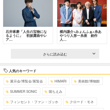
石井琢磨「人生の宝物にな
横内謙介×みょんふぁ×糸あ
るように」 初披露曲やレ
やつり人形一糸座 創作
ア…
人…
さらに読み込む
人気のキーワード
展示会/博覧会/展覧会
HIMARI
美術館/博物館
SUMMER SONIC
堀ちえみ
フィンセント・ファン・ゴッホ
クロード・モネ