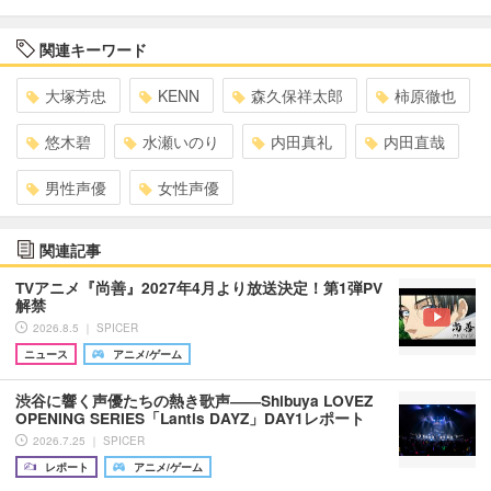
関連キーワード
大塚芳忠
KENN
森久保祥太郎
柿原徹也
悠木碧
水瀬いのり
内田真礼
内田直哉
男性声優
女性声優
関連記事
TVアニメ『尚善』2027年4月より放送決定！第1弾PV
解禁
2026.8.5 ｜ SPICER
ニュース
アニメ/ゲーム
渋谷に響く声優たちの熱き歌声――Shibuya LOVEZ
OPENING SERIES「Lantis DAYZ」DAY1レポート
2026.7.25 ｜ SPICER
レポート
アニメ/ゲーム