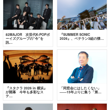
82MAJOR 次世代K-POPボ
『SUMMER SONIC
ーイズグループの“今”を
2026』、ベテラン3組の懐…
訊…
『スタクラ 2026 in 横浜』
「同窓会にはしたくない」
が開幕 今年も多彩なス
――15年ぶりに集う「第…
テ…