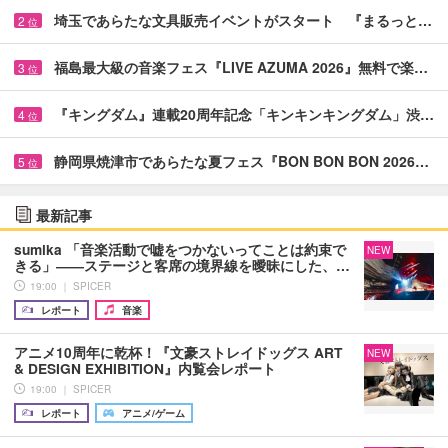
埼玉であらたな文具販売イベントがスタート 『まるっと…
2
位
福島最大級の音楽フェス『LIVE AZUMA 2026』無料で楽…
3
位
『キングダム』連載20周年記念「キンキンキングダム」渋…
4
位
静岡県焼津市であらたな夏フェス『BON BON BON 2026…
5
位
最新記事
sumika 「音楽活動で嘘をつかないってことは約束で
NEW
きる」――ステージと客席の境界線を曖昧にした、…
19:00 ｜ SPICER
レポート
音楽
アニメ10周年に乾杯！『文豪ストレイドッグス ART
NEW
& DESIGN EXHIBITION』内覧会レポート
19:00 ｜ SPICER
レポート
アニメ/ゲーム