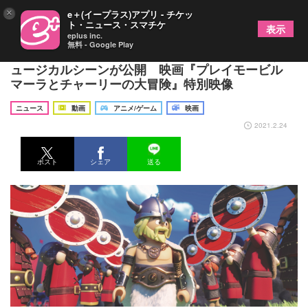
×
e＋(イープラス)アプリ - チケッ
ト・ニュース・スマチケ
表示
eplus inc.
無料 - Google Play
水瀬いのり・KENN・大塚芳忠・内田真礼が歌うミ
ュージカルシーンが公開 映画『プレイモービル
マーラとチャーリーの大冒険』特別映像
ニュース
動画
アニメ/ゲーム
映画
2021.2.24
ポスト
シェア
送る