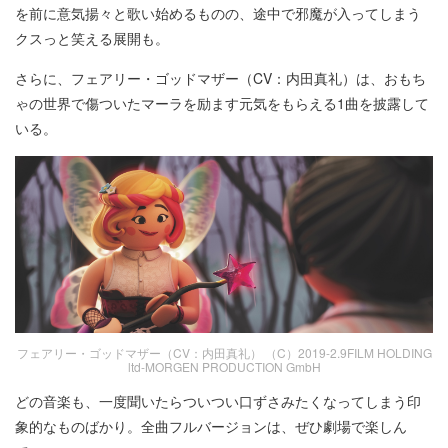
を前に意気揚々と歌い始めるものの、途中で邪魔が入ってしまう
クスっと笑える展開も。
さらに、フェアリー・ゴッドマザー（CV：内田真礼）は、おもち
ゃの世界で傷ついたマーラを励ます元気をもらえる1曲を披露して
いる。
フェアリー・ゴッドマザー（CV：内田真礼） （C）2019-2.9FILM HOLDING
ltd-MORGEN PRODUCTION GmbH
どの音楽も、一度聞いたらついつい口ずさみたくなってしまう印
象的なものばかり。全曲フルバージョンは、ぜひ劇場で楽しん