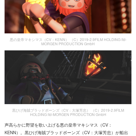
悪の皇帝マキシマス（CV：KENN） （C）2019-2.9FILM HOLDING ltd-
MORGEN PRODUCTION GmbH
黒ひげ海賊ブラッドボーンズ（CV：大塚芳忠） （C）2019-2.9FILM
HOLDING ltd-MORGEN PRODUCTION GmbH
声高らかに野望を歌い上げる悪の皇帝マキシマス（CV：
KENN）。黒ひげ海賊ブラッドボーンズ（CV：大塚芳忠）が船出