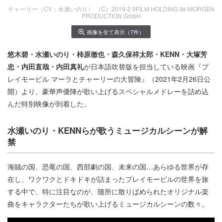
チャーリー（CV：水瀬いのり） （C）2019-2.9FILM HOLDING ltd-MORGEN
PRODUCTION GmbH
画像を全て表示（7件）
悠木碧・水瀬いのり・柿原徹也・森久保祥太郎・KENN・大塚芳
忠・内田直哉・内田真礼
が日本語吹替版を担当している映画『プ
レイモービル マーラとチャーリーの大冒険』（2021年2月26日公
開）より、豪華声優陣が歌い上げるスペシャルメドレーを詰め込
んだ特別映像が到着した。
水瀬いのり・KENNらが歌うミュージカルシーンが解
禁
海賊の国、恐竜の国、西部劇の国、未来の国…あらゆる世界が存
在し、ワクワクとドキドキが詰まったプレイモービルの世界を旅
する中で、特に注目なのが、随所に散りばめられたオリジナル楽
曲をキャラクターたちが歌い上げるミュージカルシーンの数々。