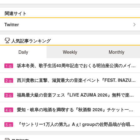
関連サイト
Twitter
人気記事ランキング
Daily
Weekly
Monthly
坂本冬美、歌手生活40周年記念でおくる明治座公演のメイ…
1
位
西川貴教に直撃、滋賀最大の音楽イベント『FEST. INAZU…
2
位
福島最大級の音楽フェス『LIVE AZUMA 2026』無料で楽…
3
位
愛知・岐阜の地酒を満喫する『秋酒祭 2026』チケット一…
4
位
『サントリー1万人の第九』Aぇ! groupの佐野晶哉が合唱…
5
位