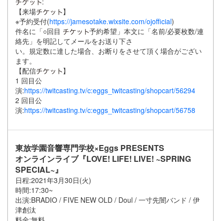
:
【来場
】
※予約受付(
https://jamesotake.wixsite.com/ojofficial
)
件名に「○回目
予約希望」本文に「名前/必要枚数/連
絡先」を明記してメールをお送り下さ
い。規定数に達した場合、お断りをさせて頂く場合がござい
ます。
【配信
】
1 回目公
演:
https://twitcasting.tv/c:eggs_twitcasting/shopcart/56294
2 回目公
演:
https://twitcasting.tv/c:eggs_twitcasting/shopcart/56758
東放学園音響専門学校×Eggs PRESENTS
オンラインライブ『LOVE! LIFE! LIVE! ~SPRING
SPECIAL~』
日程:2021年3月30日(火)
時間:17:30~
出演:BRADIO / FIVE NEW OLD / Doul / 一寸先闇バンド / 伊
津創汰
料金:無料