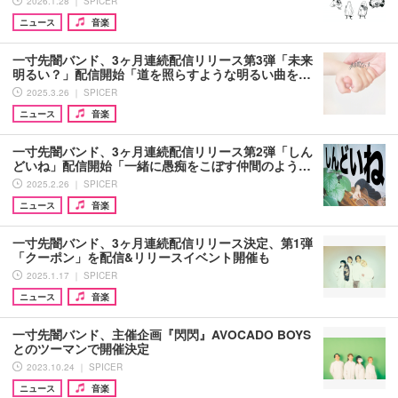
2026.1.28 ｜ SPICER
ニュース
音楽
一寸先闇バンド、3ヶ月連続配信リリース第3弾「未来
明るい？」配信開始「道を照らすような明るい曲を…
2025.3.26 ｜ SPICER
ニュース
音楽
一寸先闇バンド、3ヶ月連続配信リリース第2弾「しん
どいね」配信開始「一緒に愚痴をこぼす仲間のよう…
2025.2.26 ｜ SPICER
ニュース
音楽
一寸先闇バンド、3ヶ月連続配信リリース決定、第1弾
「クーポン」を配信&リリースイベント開催も
2025.1.17 ｜ SPICER
ニュース
音楽
一寸先闇バンド、主催企画『閃閃』AVOCADO BOYS
とのツーマンで開催決定
2023.10.24 ｜ SPICER
ニュース
音楽