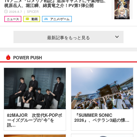
TVアニメ『ロメリア戦記』追加キャストに千葉翔也、
梶原岳人、堀江瞬、綿貫竜之介！PV第1弾公開
2026.8.7 ｜ SPICER
ニュース
動画
アニメ/ゲーム
最新記事をもっと見る
POWER PUSH
82MAJOR 次世代K-POPボ
『SUMMER SONIC
ーイズグループの“今”を
2026』、ベテラン3組の懐…
訊…