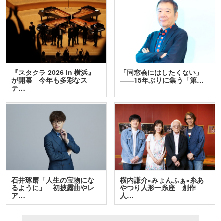
『スタクラ 2026 in 横浜』
「同窓会にはしたくない」
が開幕 今年も多彩なス
――15年ぶりに集う「第…
テ…
石井琢磨「人生の宝物にな
横内謙介×みょんふぁ×糸あ
るように」 初披露曲やレ
やつり人形一糸座 創作
ア…
人…