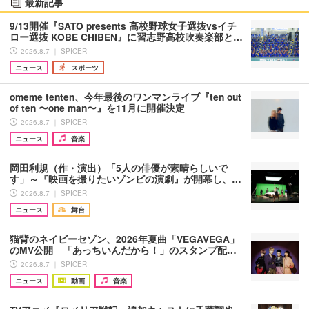
最新記事
9/13開催『SATO presents 高校野球女子選抜vsイチ
ロー選抜 KOBE CHIBEN』に習志野高校吹奏楽部と…
2026.8.7 ｜ SPICER
ニュース
スポーツ
omeme tenten、今年最後のワンマンライブ『ten out
of ten 〜one man〜』を11月に開催決定
2026.8.7 ｜ SPICER
ニュース
音楽
岡田利規（作・演出）「5人の俳優が素晴らしいで
す」～『映画を撮りたいゾンビの演劇』が開幕し、…
2026.8.7 ｜ SPICER
ニュース
舞台
猫背のネイビーセゾン、2026年夏曲「VEGAVEGA」
のMV公開 「あっちいんだから！」のスタンプ配…
2026.8.7 ｜ SPICER
ニュース
動画
音楽