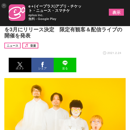
×
e＋(イープラス)アプリ - チケッ
ト・ニュース・スマチケ
表示
eplus inc.
無料 - Google Play
一寸先闇バンド、ミニアルバム『あたらしくなる』
を3月にリリース決定 限定有観客＆配信ライブの
開催を発表
ニュース
音楽
2021.2.24
ポスト
シェア
送る