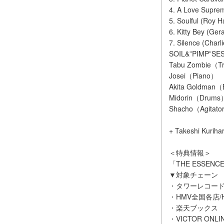
4. A Love Supreme
5. Soulful (Roy H
6. Kitty Bey (Ger
7. Silence (Charl
SOIL&”PIMP”SES
Tabu Zombie（T
Josei（Piano）
Akita Goldman
Midorin（Drums
Shacho（Agitato
+ Takeshi Kuriha
＜特典情報＞
「THE ESSENC
▼対象チェーン
・タワーレコード
・HMV全国各店/HMV
・楽天ブックス
・VICTOR ONLI