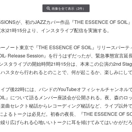
画像を全て表示（2件）
”SESSIONSが、初のJAZZカバー作品『THE ESSENCE OF SO
日(水)21時15分より、インスタライブ配信を実施する。
ノート東京で『THE ESSENCE OF SOIL』リリースパーティ
 SOIL- Release Session』を行うはずだったが、緊急事態宣言
ンスタライブの開始時間21時15分は、本来この公演の2nd Sta
リハスタから行われるとのことで、何が起こるか、楽しみにし
イブ後22時には、バンドのYouTubeオフィシャルチャンネルで
OF SOIL』について語るメンバー座談会が公開される。夜、森の
、楽曲セレクト秘話からレコーディング秘話など、ライブ以外
よるトークは必見だ。初春の夜長、『THE ESSENCE OF S
で繰り広げられる心地いいトークに耳を傾けてみてはいかがだ