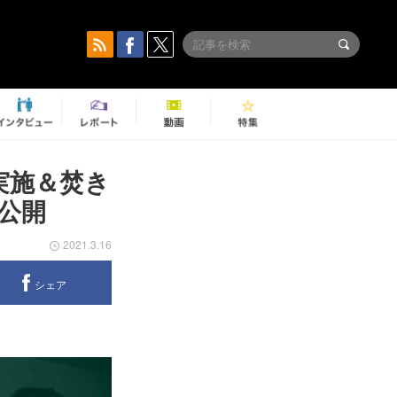
ブ実施＆焚き
公開
2021.3.16
シェア