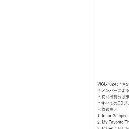
VICL-70245 / ￥
＊メンバーによ
＊初回出荷分は
＊すべてのCDプ
＜収録曲＞
1. Inner Glimpse
2. My Favorite T
3. Planet Carava