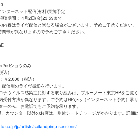
30
みインターネット配信(有料)実施予定
聴期間： 4月2日(金)23:59まで
信の内容はライヴ配信と異なる場合がございます。予めご了承ください。
公演と時間帯が異なりますので予めご了承ください。
GE
 ※2ndショウのみ
（税込）
会員：￥2,000（税込）
は、配信用のライヴ撮影を行います。
ロナウイルス感染症に対する取り組みは、ブルーノート東京HPをご覧
約受付方法が異なります。ご予約はHPから（インターネット予約）承
ンターのみ、お電話でもご予約を承ります。
/R、カウンター以外のお席は、別途シートチャージがかかります。詳細
。
te.co.jp/jp/artists/soilandpimp-sessions/