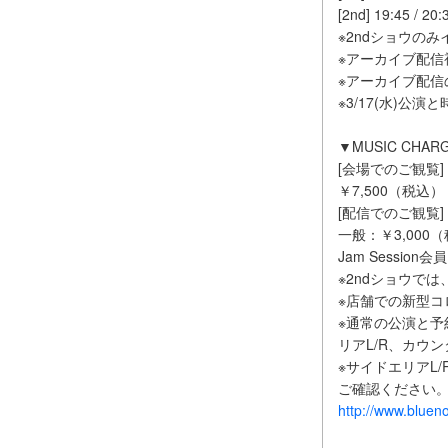
[2nd] 19:45 / 20:
※2ndショウの
※アーカイブ配信視
※アーカイブ配
※3/17(水)
▼MUSIC CHAR
[会場でのご観覧]
￥7,500（税込）
[配信でのご観覧]
一般：￥3,000
Jam Session
※2ndショウで
※店舗での新型コ
※通常の公演と予
リアL/R、カウ
※サイドエリアL
ご確認ください
http://www.blueno