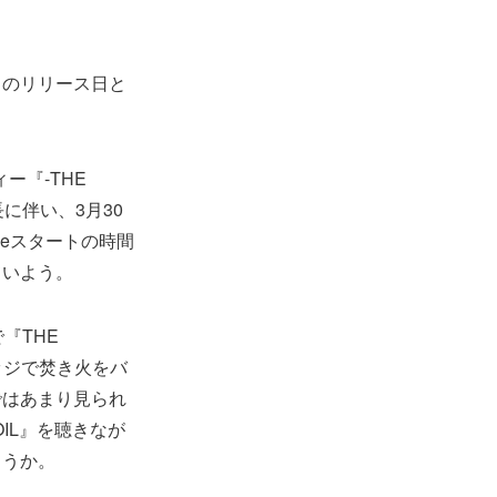
IL』のリリース日と
ー『-THE
延長に伴い、3月30
geスタートの時間
ていよう。
『THE
ロッジで焚き火をバ
ではあまり見られ
OIL』を聴きなが
ろうか。