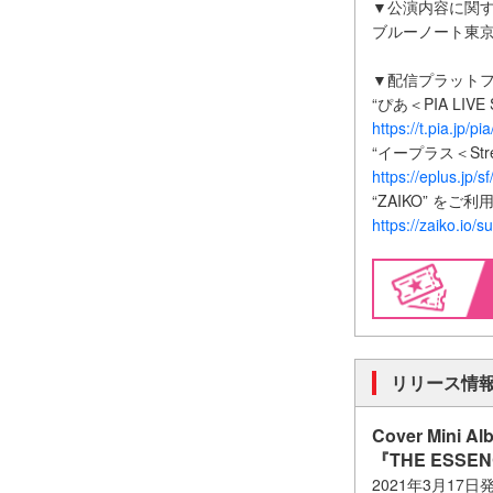
▼公演内容に関
ブルーノート東京 TE
▼配信プラット
“ぴあ＜PIA LIV
https://t.pia.jp/p
“イープラス＜Str
https://eplus.jp/
“ZAIKO” をご
https://zaiko.io/s
リリース情
Cover Mini Al
『THE ESSEN
2021年3月17日