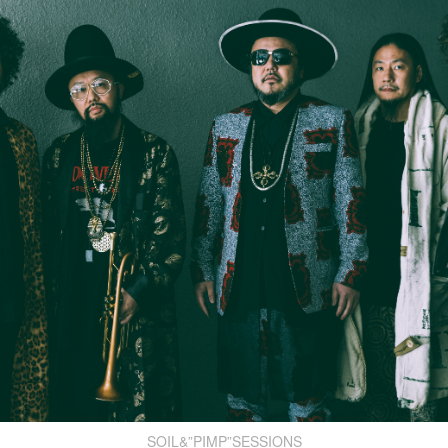
SOIL&”PIMP”SESSIONS