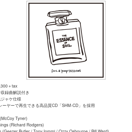
2,300＋tax
る収録曲解説付き
紙ジャケ仕様
レーヤーで再生できる高品質CD「SHM-CD」を採用
 (McCoy Tyner)
hings (Richard Rodgers)
n (Geezer Butler / Tony Iommi / Ozzy Osbourne / Bill Ward)