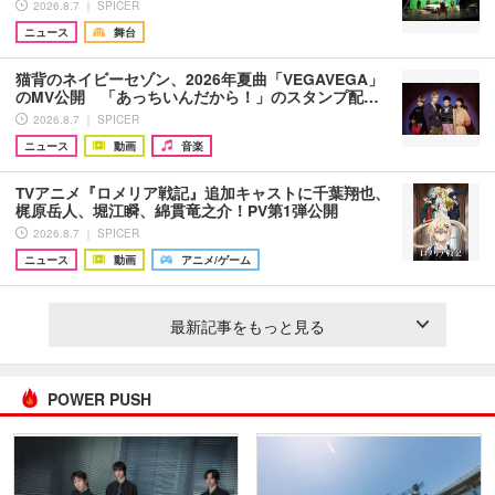
2026.8.7 ｜ SPICER
ニュース
舞台
猫背のネイビーセゾン、2026年夏曲「VEGAVEGA」
のMV公開 「あっちいんだから！」のスタンプ配…
2026.8.7 ｜ SPICER
ニュース
動画
音楽
TVアニメ『ロメリア戦記』追加キャストに千葉翔也、
梶原岳人、堀江瞬、綿貫竜之介！PV第1弾公開
2026.8.7 ｜ SPICER
ニュース
動画
アニメ/ゲーム
最新記事をもっと見る
POWER PUSH