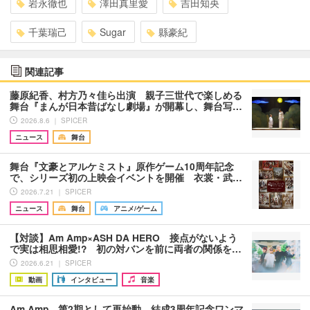
岩永徹也
澤田真里愛
吉田知央
千葉瑞己
Sugar
縣豪紀
関連記事
藤原紀香、村方乃々佳ら出演 親子三世代で楽しめる
舞台『まんが日本昔ばなし劇場』が開幕し、舞台写…
2026.8.6 ｜ SPICER
ニュース
舞台
舞台『文豪とアルケミスト』原作ゲーム10周年記念
で、シリーズ初の上映会イベントを開催 衣裳・武…
2026.7.21 ｜ SPICER
ニュース
舞台
アニメ/ゲーム
【対談】Am Amp×ASH DA HERO 接点がないよう
で実は相思相愛!? 初の対バンを前に両者の関係を…
2026.6.21 ｜ SPICER
動画
インタビュー
音楽
Am Amp、第2期として再始動 結成3周年記念ワンマ