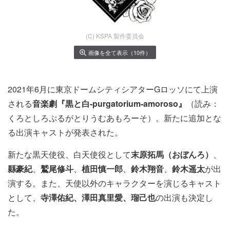
(C) KSPA 製作委員会
画像を全て表示（10件）
2021年6月に東京ドームシティシアターGロッソにて上演
される
音楽劇『黒と白-purgatorium-amoroso』
（読み：
くろとしろぷるがとりうむあもろーそ）。新たに追加とな
る出演キャストが発表された。
新たな黒天使役、白天使役として
末原拓馬（おぼんろ）
、
縣豪紀
、
鷲尾修斗
、
植田慎一郎
、
鈴木翔音
、
鈴木遥太
が出
演する。また、天使以外のキャラクターを演じるキャスト
として、
寺澤佑紀、澤田真里愛、瑠己也
の出演も決定し
た。