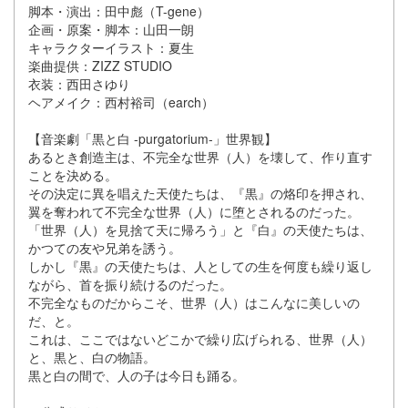
脚本・演出：田中彪（T-gene）
企画・原案・脚本：山田一朗
キャラクターイラスト：夏生
楽曲提供：ZIZZ STUDIO
衣装：西田さゆり
ヘアメイク：西村裕司（earch）
【音楽劇「黒と白 -purgatorium-」世界観】
あるとき創造主は、不完全な世界（人）を壊して、作り直す
ことを決める。
その決定に異を唱えた天使たちは、『黒』の烙印を押され、
翼を奪われて不完全な世界（人）に堕とされるのだった。
「世界（人）を見捨て天に帰ろう」と『白』の天使たちは、
かつての友や兄弟を誘う。
しかし『黒』の天使たちは、人としての生を何度も繰り返し
ながら、首を振り続けるのだった。
不完全なものだからこそ、世界（人）はこんなに美しいの
だ、と。
これは、ここではないどこかで繰り広げられる、世界（人）
と、黒と、白の物語。
黒と白の間で、人の子は今日も踊る。