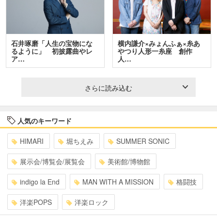
石井琢磨「人生の宝物にな
横内謙介×みょんふぁ×糸あ
るように」 初披露曲やレ
やつり人形一糸座 創作
ア…
人…
さらに読み込む
人気のキーワード
HIMARI
堀ちえみ
SUMMER SONIC
展示会/博覧会/展覧会
美術館/博物館
indigo la End
MAN WITH A MISSION
格闘技
洋楽POPS
洋楽ロック