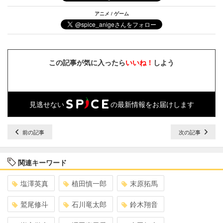
アニメ / ゲーム
この記事が気に入ったら
いいね！
しよう
見逃せない
の最新情報をお届けします
前の記事
次の記事
関連キーワード
塩澤英真
植田慎一郎
末原拓馬
鷲尾修斗
石川竜太郎
鈴木翔音