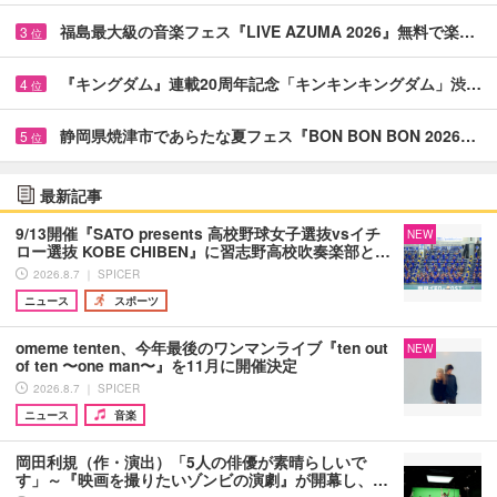
福島最大級の音楽フェス『LIVE AZUMA 2026』無料で楽…
3
位
『キングダム』連載20周年記念「キンキンキングダム」渋…
4
位
静岡県焼津市であらたな夏フェス『BON BON BON 2026…
5
位
最新記事
9/13開催『SATO presents 高校野球女子選抜vsイチ
NEW
ロー選抜 KOBE CHIBEN』に習志野高校吹奏楽部と…
2026.8.7 ｜ SPICER
ニュース
スポーツ
omeme tenten、今年最後のワンマンライブ『ten out
NEW
of ten 〜one man〜』を11月に開催決定
2026.8.7 ｜ SPICER
ニュース
音楽
岡田利規（作・演出）「5人の俳優が素晴らしいで
す」～『映画を撮りたいゾンビの演劇』が開幕し、…