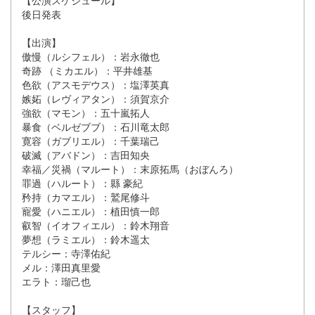
後日発表
【出演】
傲慢（ルシフェル）：岩永徹也
奇跡 （ミカエル）：平井雄基
色欲（アスモデウス）：塩澤英真
嫉妬（レヴィアタン）：須賀京介
強欲（マモン）：五十嵐拓人
暴食（ベルゼブブ）：石川竜太郎
寛容（ガブリエル）：千葉瑞己
破滅（アバドン）：吉田知央
幸福／災禍（マルート）：末原拓馬（おぼんろ）
罪過（ハルート）：縣 豪紀
矜持（カマエル）：鷲尾修斗
寵愛（ハニエル）：植田慎一郎
叡智（イオフィエル）：鈴木翔音
夢想（ラミエル）：鈴木遥太
テルシー：寺澤佑紀
メル：澤田真里愛
エラト：瑠己也
【スタッフ】