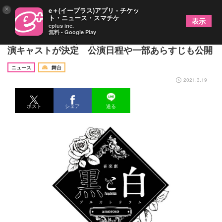
×
e＋(イープラス)アプリ - チケッ
ト・ニュース・スマチケ
表示
eplus inc.
無料 - Google Play
音楽劇『黒と白 -purgatorium- amoroso』追加出
演キャストが決定 公演日程や一部あらすじも公開
ニュース
舞台
2021.3.19
ポスト
シェア
送る