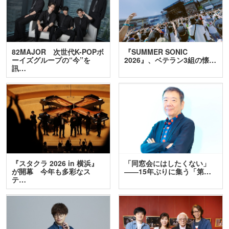
82MAJOR 次世代K-POPボ
『SUMMER SONIC
ーイズグループの“今”を
2026』、ベテラン3組の懐…
訊…
『スタクラ 2026 in 横浜』
「同窓会にはしたくない」
が開幕 今年も多彩なス
――15年ぶりに集う「第…
テ…