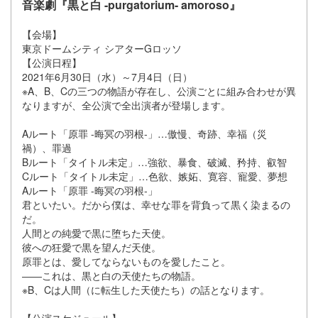
音楽劇『黒と白 -purgatorium- amoroso』
【会場】
東京ドームシティ シアターGロッソ
【公演日程】
2021年6月30日（水）～7月4日（日）
※A、B、Cの三つの物語が存在し、公演ごとに組み合わせが異
なりますが、全公演で全出演者が登場します。
Aルート「原罪 -晦冥の羽根-」…傲慢、奇跡、幸福（災
禍）、罪過
Bルート「タイトル未定」…強欲、暴食、破滅、矜持、叡智
Cルート「タイトル未定」…色欲、嫉妬、寛容、寵愛、夢想
Aルート「原罪 -晦冥の羽根-」
君といたい。だから僕は、幸せな罪を背負って黒く染まるの
だ。
人間との純愛で黒に堕ちた天使。
彼への狂愛で黒を望んだ天使。
原罪とは、愛してならないものを愛したこと。
――これは、黒と白の天使たちの物語。
※B、Cは人間（に転生した天使たち）の話となります。
【公演スケジュール】