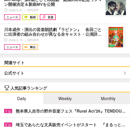
ン開催決定＆新曲MVを公開
2026.5.31 ｜ SPICER
ニュース
動画
音楽
川本成作・演出の音楽朗読劇『ラビトン』 各回ごと
に出演者の組み合わせが異なる全キャスト・公演詳…
2026.5.13 ｜ SPICER
ニュース
舞台
関連サイト
公式サイト
人気記事ランキング
Daily
Weekly
Monthly
熊本県人吉市の野外音楽フェス『Rural Act'26』TENDOU…
1
位
埼玉であらたな文具販売イベントがスタート 『まるっと…
2
位