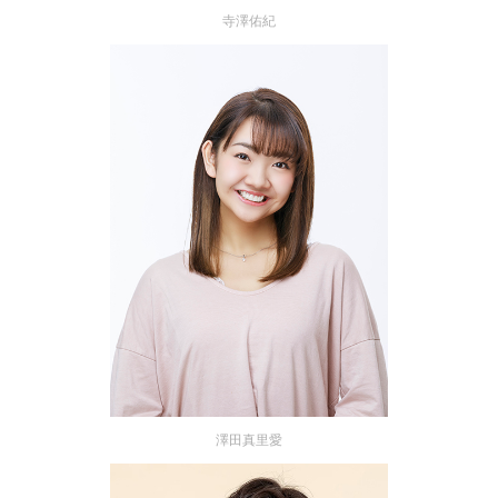
寺澤佑紀
澤田真里愛