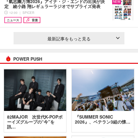
『氣志團万博2026』アイナ・ジ・エンドの出演が決
NEW
定 綾小路 翔レギュラーラジオでサプライズ発表
12:00 ｜ SPICER
ニュース
音楽
最新記事をもっと見る
POWER PUSH
82MAJOR 次世代K-POPボ
『SUMMER SONIC
ーイズグループの“今”を
2026』、ベテラン3組の懐…
訊…