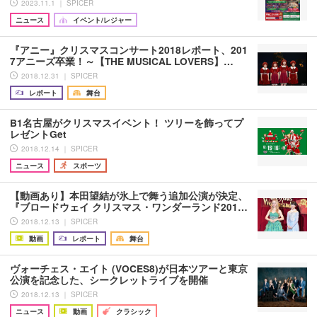
2023.11.1 ｜ SPICER
ニュース
イベント/レジャー
『アニー』クリスマスコンサート2018レポート、201
7アニーズ卒業！～【THE MUSICAL LOVERS】…
2018.12.31 ｜ SPICER
レポート
舞台
B1名古屋がクリスマスイベント！ ツリーを飾ってプ
レゼントGet
2018.12.14 ｜ SPICER
ニュース
スポーツ
【動画あり】本田望結が氷上で舞う追加公演が決定、
『ブロードウェイ クリスマス・ワンダーランド201…
2018.12.13 ｜ SPICER
動画
レポート
舞台
ヴォーチェス・エイト (VOCES8)が日本ツアーと東京
公演を記念した、シークレットライブを開催
2018.12.13 ｜ SPICER
ニュース
動画
クラシック