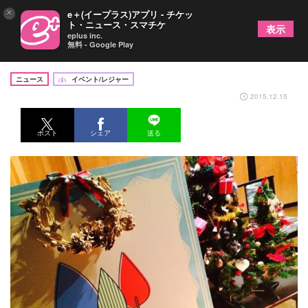
×
e＋(イープラス)アプリ - チケッ
ト・ニュース・スマチケ
表示
eplus inc.
無料 - Google Play
箱根の森で女性のための体験型癒しイベント開催
ニュース
イベント/レジャー
2015.12.15
ポスト
シェア
送る