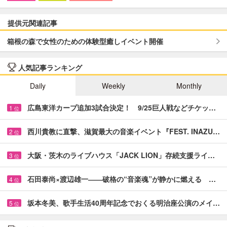
提供元関連記事
箱根の森で女性のための体験型癒しイベント開催
人気記事ランキング
Daily
Weekly
Monthly
広島東洋カープ追加3試合決定！ 9/25巨人戦などチケッ…
1
位
西川貴教に直撃、滋賀最大の音楽イベント『FEST. INAZU…
2
位
大阪・茨木のライブハウス「JACK LION」存続支援ライ…
3
位
石田泰尚×渡辺雄一――破格の“音楽魂”が静かに燃える …
4
位
坂本冬美、歌手生活40周年記念でおくる明治座公演のメイ…
5
位