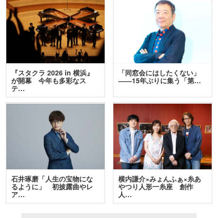
『スタクラ 2026 in 横浜』
「同窓会にはしたくない」
が開幕 今年も多彩なス
――15年ぶりに集う「第…
テ…
石井琢磨「人生の宝物にな
横内謙介×みょんふぁ×糸あ
るように」 初披露曲やレ
やつり人形一糸座 創作
ア…
人…