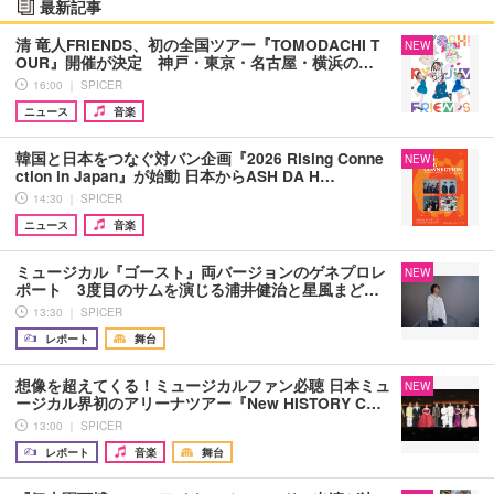
最新記事
清 竜人FRIENDS、初の全国ツアー『TOMODACHI T
NEW
OUR』開催が決定 神戸・東京・名古屋・横浜の…
16:00 ｜ SPICER
ニュース
音楽
韓国と日本をつなぐ対バン企画『2026 Rising Conne
NEW
ction in Japan』が始動 日本からASH DA H…
14:30 ｜ SPICER
ニュース
音楽
ミュージカル『ゴースト』両バージョンのゲネプロレ
NEW
ポート 3度目のサムを演じる浦井健治と星風まど…
13:30 ｜ SPICER
レポート
舞台
想像を超えてくる！ミュージカルファン必聴 日本ミュ
NEW
ージカル界初のアリーナツアー『New HISTORY C…
13:00 ｜ SPICER
レポート
音楽
舞台