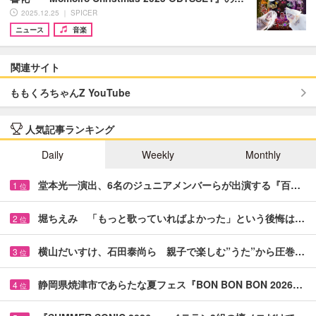
2025.12.25 ｜ SPICER
ニュース
音楽
関連サイト
ももくろちゃんZ YouTube
人気記事ランキング
Daily
Weekly
Monthly
堂本光一演出、6名のジュニアメンバーらが出演する『百…
1
位
堀ちえみ 「もっと歌っていればよかった」という後悔は…
2
位
横山だいすけ、石田泰尚ら 親子で楽しむ”うた”から圧巻…
3
位
静岡県焼津市であらたな夏フェス『BON BON BON 2026…
4
位