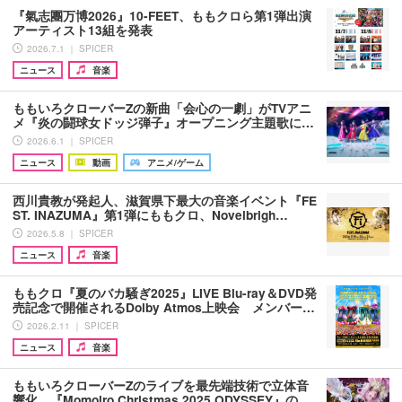
『氣志團万博2026』10-FEET、ももクロら第1弾出演
アーティスト13組を発表
2026.7.1 ｜ SPICER
ニュース
音楽
ももいろクローバーZの新曲「会心の一劇」がTVアニ
メ『炎の闘球女ドッジ弾子』オープニング主題歌に…
2026.6.1 ｜ SPICER
ニュース
動画
アニメ/ゲーム
西川貴教が発起人、滋賀県下最大の音楽イベント『FE
ST. INAZUMA』第1弾にももクロ、Novelbrigh…
2026.5.8 ｜ SPICER
ニュース
音楽
ももクロ『夏のバカ騒ぎ2025』LIVE Blu-ray＆DVD発
売記念で開催されるDolby Atmos上映会 メンバー…
2026.2.11 ｜ SPICER
ニュース
音楽
ももいろクローバーZのライブを最先端技術で立体音
響化 『Momoiro Christmas 2025 ODYSSEY』の…