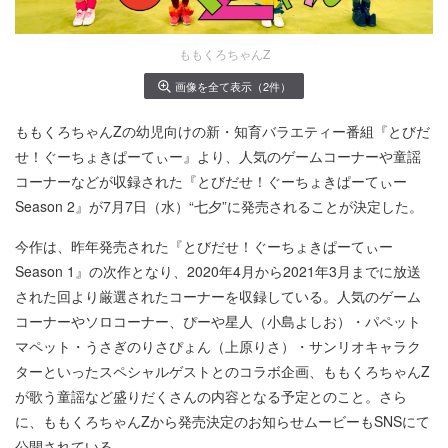
ももくろちゃんZ
画像を全て表示（2件）
ももくろちゃんZの幼児向けの新・知育バラエティー番組『とびだ
せ！ぐーちょきぱーてぃー』より、人気のゲームコーナーや童謡
コーナーなどが収録された『とびだせ！ぐーちょきぱーてぃー
Season 2』が7月7日（水）“七夕”に発売されることが決定した。
今作は、昨年発売された『とびだせ！ぐーちょきぱーてぃー
Season 1』の次作となり、2020年4月から2021年3月までに放送
された回より厳選されたコーナーを収録している。人気のゲーム
コーナーやソロコーナー、ぴーや星人（小島よしお）・パペット
マペット・うさぎのりさぴょん（上原りさ）・サンリオキャラク
ターといったスペシャルゲストとのコラボ企画、ももくろちゃんZ
が歌う童謡など盛りだくさんの内容となる予定とのこと。さら
に、ももくろちゃんZから発売決定のお知らせムービーもSNSにて
公開されている。