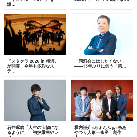
訊…
『スタクラ 2026 in 横浜』
「同窓会にはしたくない」
が開幕 今年も多彩なス
――15年ぶりに集う「第…
テ…
石井琢磨「人生の宝物にな
横内謙介×みょんふぁ×糸あ
るように」 初披露曲やレ
やつり人形一糸座 創作