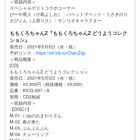
＜収録内容＞
スペシャルゲストコラボコーナー
ぴーや星人（小島よしお）・パペットマペット・うさぎのり
さぴょん（上原りさ）・サンリオキャラクター
ももくろちゃんZ『ももくろちゃんZ どうようコレク
ション』
発売日：2021年5月5日（水・祝）
予約リンク：
https://elr.lnk.to/ChanZdy
＜商品概要＞
[CD]
ももくろちゃんZ どうようコレクション
発売日：2021年5月5日（水・祝）
価格：¥3,300円（税抜価格：¥3,000）
品番：KICG-697～8
形態：CD2枚組
＜収録内容＞
【DISC1】
M-01. いぬのおまわりさん
M-02. 春が来た
M-03. ぶんぶんぶん
M-04. チューリップ