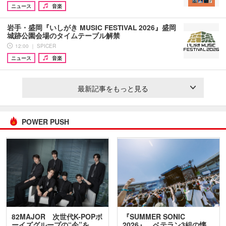
ニュース
音楽
岩手・盛岡『いしがき MUSIC FESTIVAL 2026』盛岡
城跡公園会場のタイムテーブル解禁
12:00 ｜ SPICER
ニュース
音楽
最新記事をもっと見る
POWER PUSH
82MAJOR 次世代K-POPボ
『SUMMER SONIC
ーイズグループの“今”を
2026』、ベテラン3組の懐…