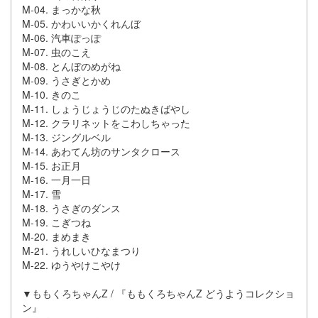
M-04. まっかな秋
M-05. かわいいかくれんぼ
M-06. 汽車ぽっぽ
M-07. 虫のこえ
M-08. とんぼのめがね
M-09. うさぎとかめ
M-10. きのこ
M-11. しょうじょうじのたぬきばやし
M-12. クラリネットをこわしちゃった
M-13. ジングルベル
M-14. あわてん坊のサンタクロース
M-15. お正月
M-16. 一月一日
M-17. 雪
M-18. うさぎのダンス
M-19. こぎつね
M-20. まめまき
M-21. うれしいひなまつり
M-22. ゆうやけこやけ
▼ももくろちゃんZ / 『ももくろちゃんZ どうようコレクショ
ン』