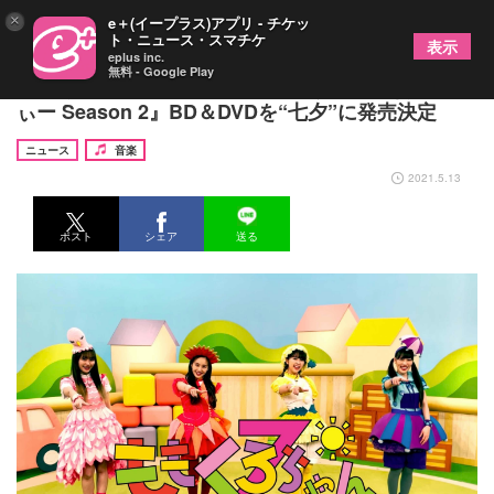
×
e＋(イープラス)アプリ - チケッ
ト・ニュース・スマチケ
表示
eplus inc.
無料 - Google Play
ももくろちゃんZ、『とびだせ！ぐーちょきぱーて
ぃー Season 2』BD＆DVDを“七夕”に発売決定
ニュース
音楽
2021.5.13
ポスト
シェア
送る