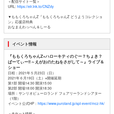
＜配信サイト一覧＞
URL:
https://elr.lnk.to/CNZdy
▼ももくろちゃんZ『ももくろちゃんZ どうようコレクショ
ン』応援店特典
おなまえわっぺん＆しーる
イベント情報
『ももくろちゃんZ×ハローキティのぐー？ちょき？
ぱーてぃー‼～えがおのたねをさがして～』ライブ＆
ショー
日程：2021年５月23日（日）
2021年６月19日（土）※開催延期
第1部 開場14:30 開演15:00
第2部 開場18:00 開演18:30
場所：サンリオピューロランド フェアリーランドシアター
（1階）
イベント公式HP：
https://www.puroland.jp/spl-event/mcz-hk/
＜
情報＞