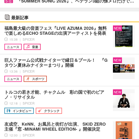
『SUMMER SONIC 2026』、ベテラン3組の懐メロだけで…
5
位
最新記事
福島最大級の音楽フェス『LIVE AZUMA 2026』無料
NEW
で楽しめるECHO STAGEの出演アーティストを発表
15:38 ｜ SPICER
ニュース
音楽
巨人ファーム公式戦ナイターで縁日＆プール！ 『G
NEW
タウン夏休みナイターまつり』開催
13:36 ｜ SPICER
ニュース
スポーツ
トルコの若き才能、チャクムル 彩の国で初のピア
NEW
ノ・リサイタル
12:18 ｜ SPICER
インタビュー
クラシック
友成空、KeNN、お風呂と街灯が出演、 SKID ZERO
主催『窓 -MINAMI WHEEL EDITION- 』開催決定
12:00 ｜ SPICER