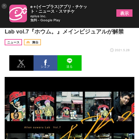
×
e＋(イープラス)アプリ - チケッ
ト・ニュース・スマチケ
表示
eplus inc.
無料 - Google Play
磯野大、栗田学武、來河侑希出演 Allen suwaru
Lab vol.7『ホウム。』メインビジュアルが解禁
ニュース
舞台
2021.5.28
ポスト
シェア
送る