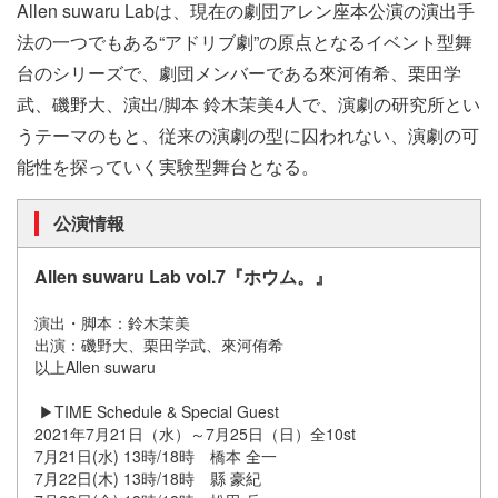
Allen suwaru Labは、現在の劇団アレン座本公演の演出手
法の一つでもある“アドリブ劇”の原点となるイベント型舞
台のシリーズで、劇団メンバーである來河侑希、栗田学
武、磯野大、演出/脚本 鈴木茉美4人で、演劇の研究所とい
うテーマのもと、従来の演劇の型に囚われない、演劇の可
能性を探っていく実験型舞台となる。
公演情報
Allen suwaru Lab vol.7『ホウム。』
演出・脚本：鈴木茉美
出演：磯野大、栗田学武、來河侑希
以上Allen suwaru
▶︎TIME Schedule & Special Guest
2021年7月21日（水）～7月25日（日）全10st
7月21日(水) 13時/18時 橋本 全一
7月22日(木) 13時/18時 縣 豪紀