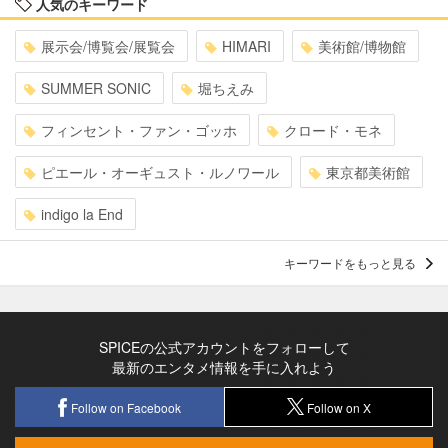
人気のキーワード
展示会/博覧会/展覧会
HIMARI
美術館/博物館
SUMMER SONIC
堀ちえみ
フィンセント・ファン・ゴッホ
クロード・モネ
ピエール・オーギュスト・ルノワール
東京都美術館
indigo la End
キーワードをもっと見る
SPICEの公式アカウントをフォローして
最新のエンタメ情報を手に入れよう
Follow on Facebook
Follow on X