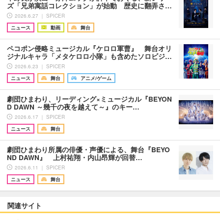
ズ「兄弟寓話コレクション」が始動 歴史に翻弄さ…
2026.6.27 ｜ SPICER
ニュース
動画
舞台
ペコポン侵略ミュージカル『ケロロ軍曹』 舞台オリ
ジナルキャラ「メタケロロ小隊」も含めたソロビジ…
2026.6.23 ｜ SPICER
ニュース
舞台
アニメ/ゲーム
劇団ひまわり、リーディング×ミュージカル『BEYON
D DAWN ～幾千の夜を越えて～』のキー…
2026.6.17 ｜ SPICER
ニュース
舞台
劇団ひまわり所属の俳優・声優による、舞台『BEYO
ND DAWN』 上村祐翔・内山昂輝が回替…
2026.6.11 ｜ SPICER
ニュース
舞台
関連サイト