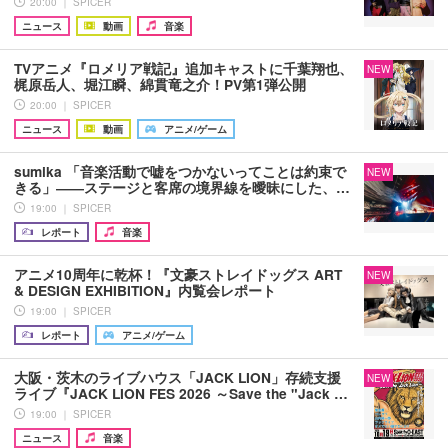
20:00 ｜ SPICER
ニュース
動画
音楽
TVアニメ『ロメリア戦記』追加キャストに千葉翔也、
NEW
梶原岳人、堀江瞬、綿貫竜之介！PV第1弾公開
20:00 ｜ SPICER
ニュース
動画
アニメ/ゲーム
sumika 「音楽活動で嘘をつかないってことは約束で
NEW
きる」――ステージと客席の境界線を曖昧にした、…
19:00 ｜ SPICER
レポート
音楽
アニメ10周年に乾杯！『文豪ストレイドッグス ART
NEW
& DESIGN EXHIBITION』内覧会レポート
19:00 ｜ SPICER
レポート
アニメ/ゲーム
大阪・茨木のライブハウス「JACK LION」存続支援
NEW
ライブ『JACK LION FES 2026 ～Save the "Jack …
19:00 ｜ SPICER
ニュース
音楽