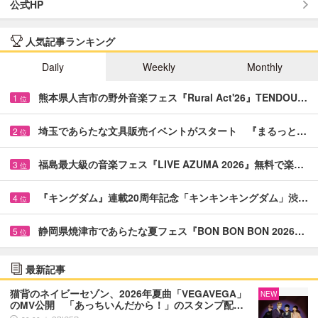
公式HP
人気記事ランキング
Daily
Weekly
Monthly
熊本県人吉市の野外音楽フェス『Rural Act'26』TENDOU…
1
位
埼玉であらたな文具販売イベントがスタート 『まるっと…
2
位
福島最大級の音楽フェス『LIVE AZUMA 2026』無料で楽…
3
位
『キングダム』連載20周年記念「キンキンキングダム」渋…
4
位
静岡県焼津市であらたな夏フェス『BON BON BON 2026…
5
位
最新記事
猫背のネイビーセゾン、2026年夏曲「VEGAVEGA」
NEW
のMV公開 「あっちいんだから！」のスタンプ配…