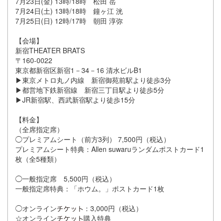
7月23日(金) 13時/18時 松田 岳
7月24日(土) 13時/18時 鐘ヶ江 洸
7月25日(日) 12時/17時 朝田 淳弥
【会場】
新宿THEATER BRATS
〒160-0022
東京都新宿区新宿1－34－16 清水ビルB1
▶︎東京メトロ丸ノ内線 新宿御苑前駅より徒歩3分
▶︎都営地下鉄新宿線 新宿三丁目駅より徒歩5分
▶︎JR新宿駅、西武新宿駅より徒歩15分
【料金】
（全席指定席）
◯プレミアムシート（前方3列） 7,500円（税込）
プレミアムシート特典：Allen suwaruランダムポストカード1
枚（全5種類）
◯一般指定席 5,500円（税込）
一般指定席特典：「ホウム。」ポストカード1枚
◯オンライン
：3,000円（税込）
☆オンライン
購入特典