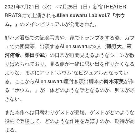
2021年7月21日（水）～7月25日（日）新宿THEATER
BRATSにて上演される
Allen suwaru Lab vol.7『ホウ
ム。』
のメインビジュアルが公開された。
顔ハメ看板での記念写真や、家でトランプをする姿、カフ
ェでの団欒等、出演するAllen suwaruの3人（
磯野大、來
河侑希、栗田学武
）の日常が垣間見えるようなシーンが散
りばめられており、見る側が一緒に思い出を作りたくなる
ような、まさにアット"ホウム"なビジュアルとなってい
る。ここからAllen suwaru座付き演出脚本の
鈴木茉美
が作
る『ホウム。』が一体どのような話となるのか、興味が尽
きない。
また本作へは日替わりゲストが登場。ゲストがどのような
役柄で登場して、どのような作用を及ぼすのか、期待が高
まる。