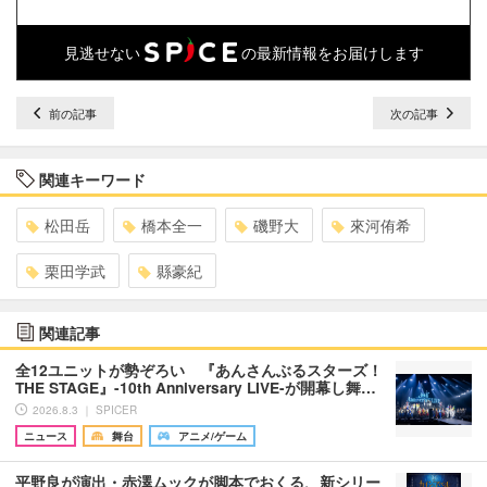
見逃せない
の最新情報をお届けします
前の記事
次の記事
関連キーワード
松田岳
橋本全一
磯野大
來河侑希
栗田学武
縣豪紀
関連記事
全12ユニットが勢ぞろい 『あんさんぶるスターズ！
THE STAGE』-10th Anniversary LIVE-が開幕し舞…
2026.8.3 ｜ SPICER
ニュース
舞台
アニメ/ゲーム
平野良が演出・赤澤ムックが脚本でおくる、新シリー