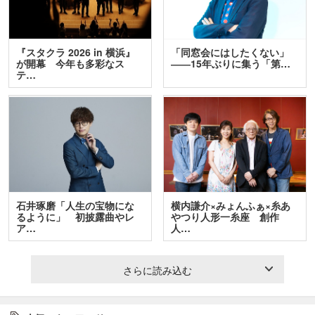
『スタクラ 2026 in 横浜』
「同窓会にはしたくない」
が開幕 今年も多彩なス
――15年ぶりに集う「第…
テ…
石井琢磨「人生の宝物にな
横内謙介×みょんふぁ×糸あ
るように」 初披露曲やレ
やつり人形一糸座 創作
ア…
人…
さらに読み込む