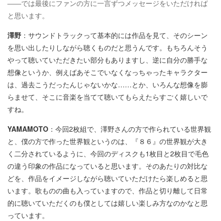
――では最後にファンの方に一言ずつメッセージをいただければ
と思います。
澤野
：サウンドトラックって基本的には作品を見て、そのシーン
を思い出したりしながら聴くものだと思うんです。もちろんそう
やって聴いていただきたい部分もありますし、逆に自分の勝手な
想像というか、例えばあそこでいなくなっちゃったキャラクター
は、過去こうだったんじゃないかな……とか、いろんな想像を膨
らませて、そこに音楽を当てて聴いてもらえたらすごく嬉しいで
すね。
YAMAMOTO
：今回2枚組で、澤野さんの方で作られている世界観
と、僕の方で作った世界観というのは、『８６』の世界観が大き
く二分されているように、今回のディスクも1枚目と2枚目で毛色
の違う印象の作品になっていると思います。そのあたりの対比な
どを、作品をイメージしながら聴いていただけたら楽しめると思
います。歌ものの曲も入っていますので、作品と切り離して日常
的に聴いていただくのも僕としては嬉しい楽しみ方なのかなと思
っています。