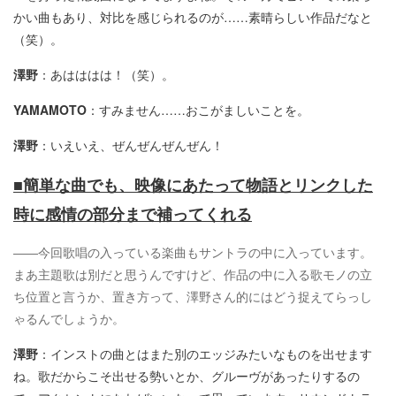
かい曲もあり、対比を感じられるのが……素晴らしい作品だなと
（笑）。
澤野
：あはははは！（笑）。
YAMAMOTO
：すみません……おこがましいことを。
澤野
：いえいえ、ぜんぜんぜんぜん！
■簡単な曲でも、映像にあたって物語とリンクした
時に感情の部分まで補ってくれる
――今回歌唱の入っている楽曲もサントラの中に入っています。
まあ主題歌は別だと思うんですけど、作品の中に入る歌モノの立
ち位置と言うか、置き方って、澤野さん的にはどう捉えてらっし
ゃるんでしょうか。
澤野
：インストの曲とはまた別のエッジみたいなものを出せます
ね。歌だからこそ出せる勢いとか、グルーヴがあったりするの