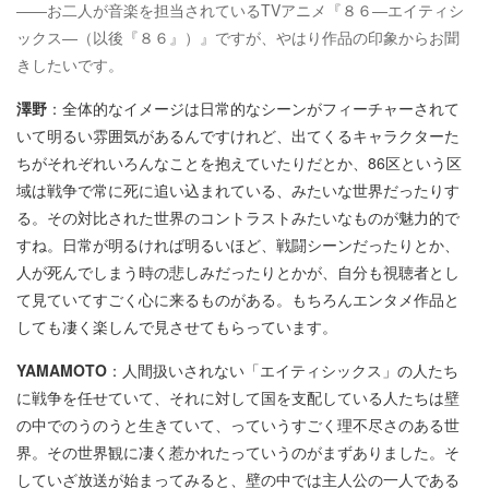
――お二人が音楽を担当されているTVアニメ『８６―エイティシ
ックス―（以後『８６』）』ですが、やはり作品の印象からお聞
きしたいです。
澤野
：全体的なイメージは日常的なシーンがフィーチャーされて
いて明るい雰囲気があるんですけれど、出てくるキャラクターた
ちがそれぞれいろんなことを抱えていたりだとか、86区という区
域は戦争で常に死に追い込まれている、みたいな世界だったりす
る。その対比された世界のコントラストみたいなものが魅力的で
すね。日常が明るければ明るいほど、戦闘シーンだったりとか、
人が死んでしまう時の悲しみだったりとかが、自分も視聴者とし
て見ていてすごく心に来るものがある。もちろんエンタメ作品と
しても凄く楽しんで見させてもらっています。
YAMAMOTO
：人間扱いされない「エイティシックス」の人たち
に戦争を任せていて、それに対して国を支配している人たちは壁
の中でのうのうと生きていて、っていうすごく理不尽さのある世
界。その世界観に凄く惹かれたっていうのがまずありました。そ
していざ放送が始まってみると、壁の中では主人公の一人である