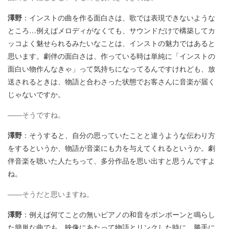
澤野
：インストの曲を作る面白さは、歌では表現できないような
ところ…例えばメロディがなくても、サウンドだけで構築してカ
ッコよく魅せられるみたいなことは、インストの魅力ではあると
思います。劇伴の面白さは、作っている時は単純に「インストの
面白い物作んなきゃ」って気持ちになってるんですけれども、放
送されるときは、物語と合わさった状態でお客さんに音楽が届く
じゃないですか。
――そうですね。
澤野
：そうすると、自分の思っていたことと違うような伝わり方
をするというか、物語が音楽にも力を与えてくれるというか。劇
伴音楽を聴いた人たちって、多分作品を思い出すと思うんですよ
ね。
――そうだと思いますね。
澤野
：例えば何てことの無いピアノの和音をポンポーンと鳴らし
た簡単な曲でも、映像にあたって物語とリンクした時に、勝手に