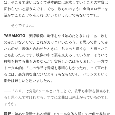
は、そこまで違いはなくて基本的には追求していくことの本質は
変わらないと思うんです。でも、歌もののように全曲メロディを
活かすことだけを考えればいいというわけでもないですし。
――そうですよね。
YAMAMOTO
：実際最初に劇伴をやり始めたときには「あ、歌も
のみたいなノリで、これがカッコいいだろう」と思って作ってみ
たものが、映像と合わせたときに「ちょっと違うな」と思ったこ
ともあったんです。映像の中で裏を支えるっていうか、そういう
役割を持てる曲も必要なんだと実感したのはありました。一方で
トータル的に「この作品は音楽も素晴らしかったね」って言われ
るには、裏方的な曲だけだとそうもならないし、バランスという
部分は難しいと思いましたね。
――『８６』は分割2クールということで、後半も劇伴を担当され
ると思うんですけれども。すでに楽曲は出来上がっているのでし
ょうか。
澤野
：始めの段階である程度、2クール全体を通しての曲の発注が