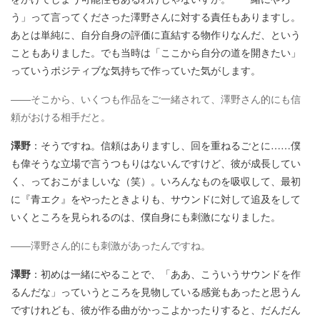
う」って言ってくださった澤野さんに対する責任もありますし。
あとは単純に、自分自身の評価に直結する物作りなんだ、という
こともありました。でも当時は「ここから自分の道を開きたい」
っていうポジティブな気持ちで作っていた気がします。
――そこから、いくつも作品をご一緒されて、澤野さん的にも信
頼がおける相手だと。
澤野
：そうですね。信頼はありますし、回を重ねるごとに……僕
も偉そうな立場で言うつもりはないんですけど、彼が成長してい
く、っておこがましいな（笑）。いろんなものを吸収して、最初
に『青エク』をやったときよりも、サウンドに対して追及をして
いくところを見られるのは、僕自身にも刺激になりました。
――澤野さん的にも刺激があったんですね。
澤野
：初めは一緒にやることで、「ああ、こういうサウンドを作
るんだな」っていうところを見物している感覚もあったと思うん
ですけれども、彼が作る曲がかっこよかったりすると、だんだん