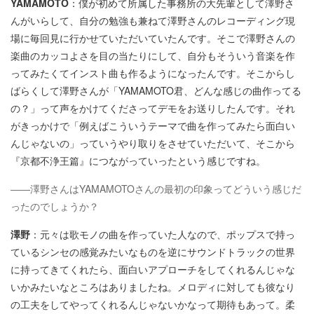
YAMAMOTO
：僕が初めて所属した事務所の大先輩として澤野さ
んがいらして、自分の勉強も兼ねて澤野さんのレコーディング現
場に毎回見に行かせていただいていたんです。そこで澤野さんの
楽曲のカッコよさを目の当たりにして、自分もそういう音楽を作
ってみたくてインスト曲も作るようになったんです。そこからし
ばらくして澤野さんが「YAMAMOTO君、どんな感じの曲作ってる
の？」って声をかけてくださってデモをお送りしたんです。それ
がきっかけで「例えばこういうテーマで曲を作ってみたら面白い
んじゃないの」っていうやり取りをさせていただいて、そこから
『京都不浄王篇』につながっていったという感じですね。
――澤野さんはYAMAMOTOさんの最初の印象ってどういう感じだ
ったのでしょうか？
澤野
：元々は歌モノの曲を作っていた人なので、ポップスで持っ
ているシンセの感覚みたいなものを逆にサウンドトラックの世界
に持ってきてくれたら、面白いアプローチをしてくれるんじゃな
いかみたいなところはありましたね。メロディに対しても彼なり
の工夫をしてやってくれるんじゃないかなって期待もあって。柔