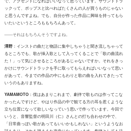
で、アクセントになればいいなって思っています。サウンドトラ
ックって、ポップスと比べればたくさんの人が買うものじゃない
と思うんですよね。でも、自分が作った作品に興味を持ってもら
いたいというところももちろんあって。
――それはもちろんそうですよね。
澤野
：インストの曲だと物語に集中しちゃうと聞き流しちゃって
るところでも、歌が挿入歌として入ってくることで「歌の曲流れ
た！」って気にさせるところがあるじゃないですか。それをきっ
かけにサウンドトラックを手に取ってもらえればいいなって思い
があって、今までの作品の中にもわりと歌の曲を入れてきたって
いうのもありますね。
YAMAMOTO
：僕はあまりこれまで、劇伴で歌ものは作ってこな
かったんですけど、やはり作品の中で観てる方の耳を惹くような
立ち位置になって欲しいなっていう思いで作っています。今回で
いうと、音響監督の明田川（仁）さんとの打ち合わせの中で、
「日常曲っぽい歌があってもいいかもしれない」というようなお
話もあり、それを踏まえた楽曲になっています。劇伴としても注