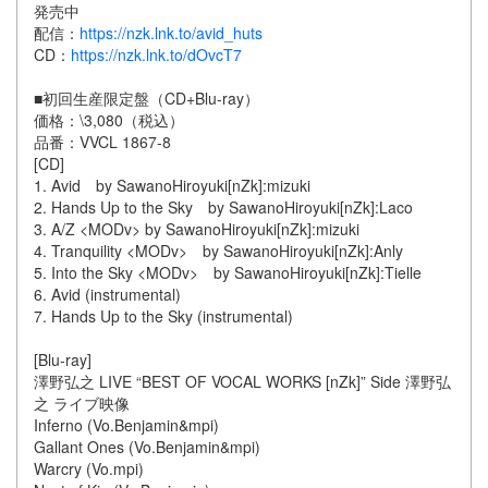
発売中
配信：
https://nzk.lnk.to/avid_huts
CD：
https://nzk.lnk.to/dOvcT7
■初回生産限定盤（CD+Blu-ray）
価格：\3,080（税込）
品番：VVCL 1867-8
[CD]
1. Avid by SawanoHiroyuki[nZk]:mizuki
2. Hands Up to the Sky by SawanoHiroyuki[nZk]:Laco
3. A/Z <MODv> by SawanoHiroyuki[nZk]:mizuki
4. Tranquility <MODv> by SawanoHiroyuki[nZk]:Anly
5. Into the Sky <MODv> by SawanoHiroyuki[nZk]:Tielle
6. Avid (instrumental)
7. Hands Up to the Sky (instrumental)
[Blu-ray]
澤野弘之 LIVE “BEST OF VOCAL WORKS [nZk]” Side 澤野弘
之 ライブ映像
Inferno (Vo.Benjamin&mpi)
Gallant Ones (Vo.Benjamin&mpi)
Warcry (Vo.mpi)