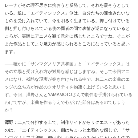
レーナがその理不尽さに抗おうと反発して、それを覆そうとして
いる。逆に「エイティシックス」側は、自分たちの運命みたいな
ものを受け入れていて、今を明るく生きている。押し付けている
側と押し付けられている側の両者の間で表情が逆になっていると
ころが、実際にアニメを観て意外に感じたところですね。そこが
また作品としてより魅力が感じられるところになっていると思い
ます。
――確かに「サンマグノリア共和国」と「エイティシックス」は
その立場と受け入れ方が対局な感じはしますね。そして今回アニ
メになり、残酷な現実が突き付けられる中で、お二人の楽曲のエ
ッジの立ち方が作品のクオリティを物凄く上げていると思いま
す。今回、澤野さんとYAMAMOTOさんで劇伴を手掛けられている
わけですが、楽曲を作るうえで心がけた部分はあるのでしょう
か？
澤野
：二人で分担する上で、制作サイドからリクエストがあった
のは、「エイティシックス」側はちょっと土着的な感じで、「サ
ンマグノリア共和国」側は少しクラシックみたいにというもので