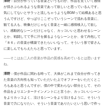
澤野
：自分が作っている音楽というものが、作品を見ていて感情
が揺さぶられるような音楽であって欲しいと思っているんです。
気にしてないとサラッと流しちゃうようなBGMって結構あると思
うんですけど、やっぱりここぞっていうシーンで流れる音楽に、
観てる人も、映像だけじゃなく音楽と一緒に感情移入して欲し
い。感動的なシーンだけじゃなく、カッコいいと思わせるシーン
とか、戦闘してて手に汗を握るようなシーンとか、全て内包して
『８６』の音楽が構築できたらいいなって。そういう形で皆さん
に楽しんでもらえたらと思っています。
――そこはお二人の音楽が作品の質感を高めているとは思います
ね。
澤野
：僕が作品に関わる時って、大体がこれまで自分が作ってき
た音楽の方向性も知っていただいた上でオファーをいただくとこ
ろもあると思うんですが。僕の中で変わらない部分として、その
作品をよりエンターテインメントにと言うか、カッコいいシーン
をよりカッコよく、泣けるシーンをより泣けるように、そういう
音楽で力になりたい、そういう音楽でありたいという思いで作っ