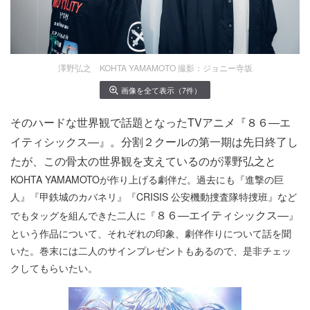
澤野弘之 KOHTA YAMAMOTO 撮影：ジョニー寺坂
画像を全て表示（7件）
そのハードな世界観で話題となったTVアニメ『８６―エ
イティシックス―』。分割２クールの第一期は先日終了し
たが、この骨太の世界観を支えているのが澤野弘之と
KOHTA YAMAMOTOが作り上げる劇伴だ。過去にも『進撃の巨
人』『甲鉄城のカバネリ』『CRISIS 公安機動捜査隊特捜班』など
８６―エイティシックス―
でもタッグを組んできた二人に『
』
という作品について、それぞれの印象、劇伴作りについて話を聞
いた。巻末には二人のサインプレゼントもあるので、是非チェッ
クしてもらいたい。