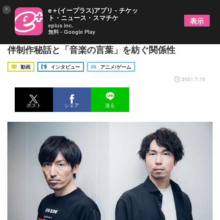
×
e＋(イープラス)アプリ - チケッ
ト・ニュース・スマチケ
表示
eplus inc.
無料 - Google Play
澤野弘之とKOHTA YAMAMOTOが語る『８６』劇
伴制作秘話と「音楽の言葉」を紡ぐ関係性
動画
インタビュー
アニメ/ゲーム
2021.7.15
ポスト
シェア
送る