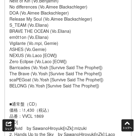
Next of Kin (Vo.Benjamin)
No differences (Vo.Aimee Blackschleger)
DOA (Vo.Aimee Blackschleger)
Release My Soul (Vo.Aimee Blackschleger)
S_TEAM (Vo.Eliana)
BRAVE THE OCEAN (Vo.Eliana)
em0t1on (Vo.Eliana)
Vigilante (Vo.mpi, Gemie)
ΛSHES (Vo.Gemie)
NEXUS (Vo.Laco [EOW])
Zero Eclipse (Vo.Laco [EOW])
Barricades (Vo.Yosh [Survive Said The Prophet])
The Brave (Vo.Yosh [Survive Said The Prophet])
scaPEGoat (Vo.Yosh [Survive Said The Prophet])
BELONG (Vo.Yosh [Survive Said The Prophet])
■通常盤（CD）
価格：\1,430（税込）
品番：VVCL 1869
[CD]
1. Avid by SawanoHiroyuki[nZk]:mizuki
2. Hands Up to the Sky by SawanoHiroyuki[nZk]:Laco