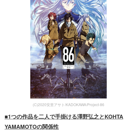
(C)2020安里アサト/KADOKAWA/Project-86
■
1
つの作品を二人で手掛ける澤野弘之と
KOHTA
YAMAMOTO
の関係性