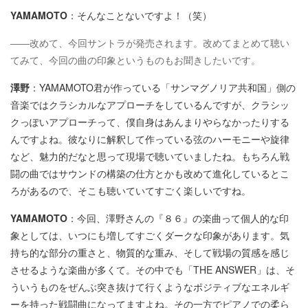
YAMAMOTO
：そんなことないですよ！（笑）
――改めて、今回サントラが発売されます。改めてまとめて聴い
てみて、今回の曲の印象というものもお聞きしたいです。
澤野
：YAMAMOTO君が作っている「サンマグノリア共和国」側の
音楽ではクラシカルなアプローチをしているんですが、クラシッ
クっぽいアプローチって、僕自身はあんまりやらなかったりする
んですよね。彼なりに解釈して作っている弦のハーモニーや旋律
など、魅力的だなと思って現場で聴いていましたね。もちろん戦
闘の曲ではサウンドの構築の仕方とかも改めて進化しているとこ
ろがあるので、そこも聴いていてすごく楽しいですね。
YAMAMOTO
：今回、澤野さんの『８６』の楽曲って個人的な印
象としては、いつにも増してすごくダークな印象があります。気
持ち的な部分の重さと、物質的な重み、そして戦場の質感を感じ
させるような楽曲が多くて。その中でも「THE ANSWER」は、そ
ういうものをぜんぶ突き抜けて行くようなポジティブなエネルギ
ーを持った戦闘曲になってますよね。その一方でピアノでの柔ら