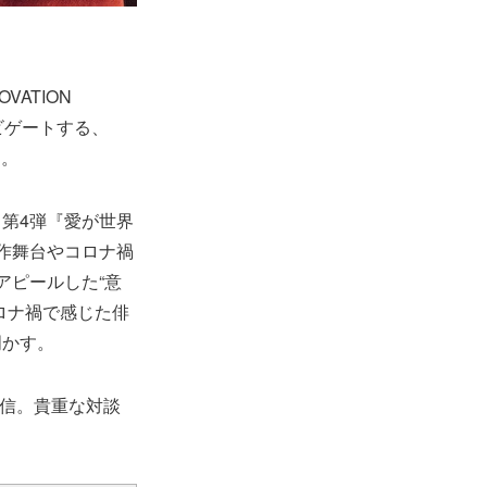
VATION
ビゲートする、
た。
第4弾『愛が世界
作舞台やコロナ禍
アピールした“意
ロナ禍で感じた俳
明かす。
時配信。貴重な対談