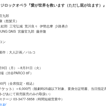
マジロックオペラ『愛が世界を救います（ただし屁が出ます）
官九郎
康（怒髪天）
上虹郎 三宅弘城 荒川良々 伊勢志摩 少路勇介
UNG DAIS 宮藤官九郎 藤井隆
ロン
製作：大人計画／パルコ
8月9日（月）～8月31日（火）
場（渋谷PARCO 8F）
000円（全席指定・税込）
）＝6,000円（観劇時25歳以下対象、要身分証明書、当日指定
ぴあにて前売販売のみの取扱い）
テージ 03-3477-5858（時間短縮営業中）
o.jp/