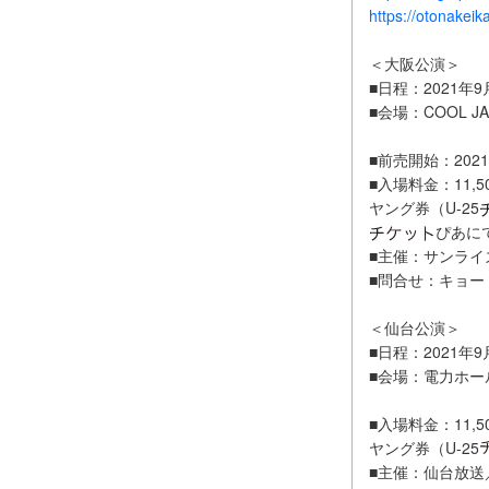
https://otonakeik
＜大阪公演＞
■日程：2021年
■会場：COOL JA
■前売開始：202
■入場料金：11,
ヤング券（U-25
ぴあに
■主催：サンライ
■問合せ：キョードー
＜仙台公演＞
■日程：2021年
■会場：電力ホー
■入場料金：11,
ヤング券（U-25
■主催：仙台放