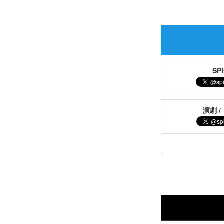
S
演劇 /