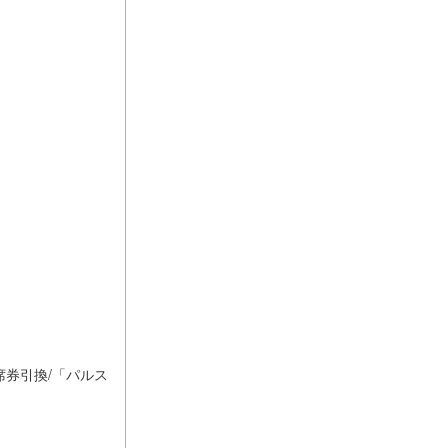
』
席券引換/「パルス