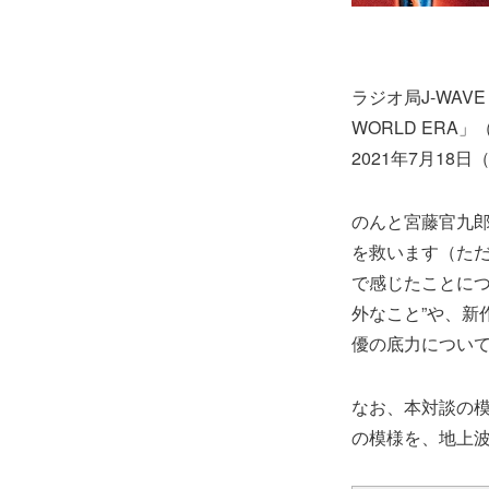
ラジオ局J-WAVE
WORLD ERA
2021年7月18
のんと宮藤官九
を救います（た
で感じたことにつ
外なこと”や、新
優の底力につい
なお、本対談の模様
の模様を、地上