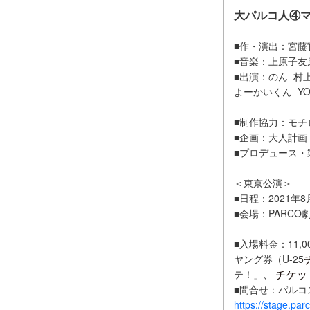
大パルコ人④
■作・演出：宮藤
■音楽：上原子友
■出演：のん 村
よーかいくん YO
■制作協力：モチ
■企画：大人計画
■プロデュース・
＜東京公演＞
■日程：2021年
■会場：PARCO劇
■入場料金：11,
ヤング券（U-25
テ！」、
■問合せ：パルコス
https://stage.parc