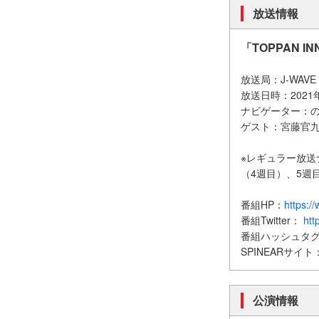
放送情報
「TOPPAN IN
放送局：J-WAVE
放送日時：2021年
ナビゲーター：
ゲスト：宮藤官
※レギュラー放送
（4週目）、5週
番組HP：
https:/
番組Twitter：
htt
番組ハッシュタグ：
SPINEARサイト
公演情報