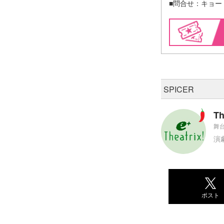
■問合せ：キョード
SPICER
Th
舞台
演
ポスト