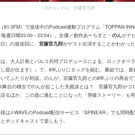
（左から）のん、宮藤官九郎
（81.3FM）で放送中のPodcast連動プログラム「TOPPAN INNO
」（毎週日曜23:00～23:54）。女優／創作あーちすと・
のん
がナ
日（日）の放送回に、
宮藤官九郎
がゲスト出演することがわかっ
郎は、大人計画とパルコ共同プロデュースによる、ロックオペラ
だし屁が出ます）』で、8年ぶりにタッグを組む。番組では、新
いてふたりが対談。のんが、宮藤官九郎との8年ぶりの再会で
作舞台の稽古でのんが起こした失敗談とは？ 宮藤官九郎がコ
て語るほか、この道に進むことになった「突破ストーリー」も
はJ-WAVEのPodcast配信サービス「SPINEAR」でも同
波とポッドキャストで楽しもう。