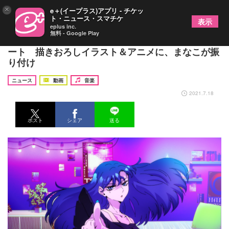
×
e＋(イープラス)アプリ - チケッ
ト・ニュース・スマチケ
表示
eplus inc.
無料 - Google Play
Ado×タマホーム、CMニューバージョンが放映スタ
ート 描きおろしイラスト＆アニメに、まなこが振
り付け
ニュース
動画
音楽
2021.7.18
ポスト
シェア
送る