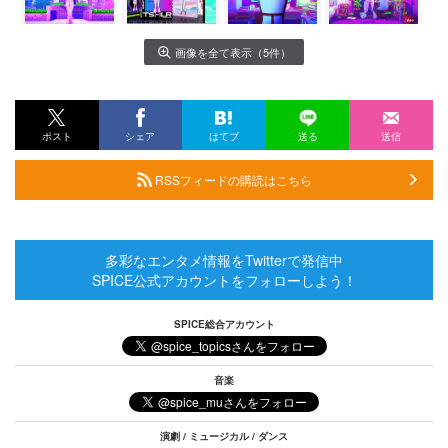
画像を全て表示（5件）
ポスト
シェア
はてブ
送る
送信
RSSフィードの購読はこちら
多彩なエンタメ情報をTwitterで発信中
SPICE公式アカウントをフォローしよう！
SPICE総合アカウント
音楽
演劇 / ミュージカル / ダンス