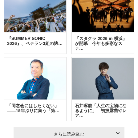
『SUMMER SONIC
『スタクラ 2026 in 横浜』
2026』、ベテラン3組の懐…
が開幕 今年も多彩なス
テ…
「同窓会にはしたくない」
石井琢磨「人生の宝物にな
――15年ぶりに集う「第…
るように」 初披露曲やレ
ア…
さらに読み込む