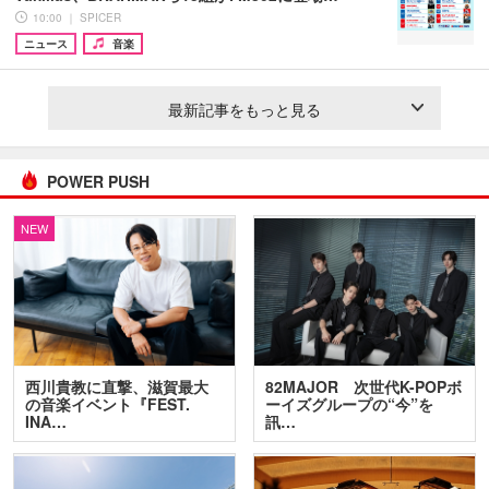
10:00 ｜ SPICER
ニュース
音楽
最新記事をもっと見る
POWER PUSH
NEW
西川貴教に直撃、滋賀最大
82MAJOR 次世代K-POPボ
の音楽イベント『FEST.
ーイズグループの“今”を
INA…
訊…