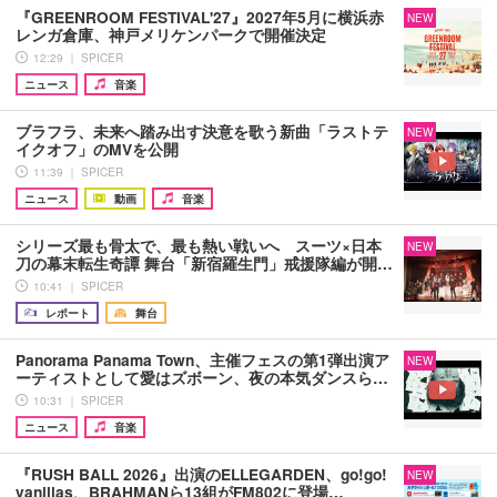
『GREENROOM FESTIVAL'27』2027年5月に横浜赤
NEW
レンガ倉庫、神戸メリケンパークで開催決定
12:29 ｜ SPICER
ニュース
音楽
ブラフラ、未来へ踏み出す決意を歌う新曲「ラストテ
NEW
イクオフ」のMVを公開
11:39 ｜ SPICER
ニュース
動画
音楽
シリーズ最も骨太で、最も熱い戦いへ スーツ×日本
NEW
刀の幕末転生奇譚 舞台「新宿羅生門」戒援隊編が開…
10:41 ｜ SPICER
レポート
舞台
Panorama Panama Town、主催フェスの第1弾出演ア
NEW
ーティストとして愛はズボーン、夜の本気ダンスら…
10:31 ｜ SPICER
ニュース
音楽
『RUSH BALL 2026』出演のELLEGARDEN、go!go!
NEW
vanillas、BRAHMANら13組がFM802に登場…