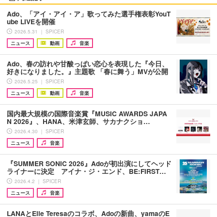
Ado、「アイ・アイ・ア」歌ってみた選手権表彰YouT
ube LIVEを開催
2026.5.31 ｜ SPICER
ニュース
動画
音楽
Ado、春の訪れや甘酸っぱい恋心を表現した『今日、
好きになりました。』主題歌 「春に舞う」MVが公開
2026.5.25 ｜ SPICER
ニュース
動画
音楽
国内最大規模の国際音楽賞『MUSIC AWARDS JAPA
N 2026』、HANA、米津玄師、サカナクショ…
2026.4.30 ｜ SPICER
ニュース
音楽
『SUMMER SONIC 2026』Adoが初出演にしてヘッド
ライナーに決定 アイナ・ジ・エンド、BE:FIRST…
2026.4.2 ｜ SPICER
ニュース
音楽
LANAとElle Teresaのコラボ、Adoの新曲、yamaのE