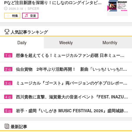
Pなど注目新譜を深堀り！にしなのロングインタビ…
2026.3.18 ｜ SPICER
特集
音楽
人気記事ランキング
Daily
Weekly
Monthly
想像を超えてくる！ミュージカルファン必聴 日本ミュー…
1
位
仙台貨物 2年半ぶり活動再開！ 新曲「いっち! いっち!!…
2
位
ミュージカル『ゴースト』両バージョンのゲネプロレポー…
3
位
西川貴教に直撃、滋賀最大の音楽イベント『FEST. INAZU…
4
位
岩手・盛岡『いしがき MUSIC FESTIVAL 2026』盛岡城跡…
5
位
最新記事