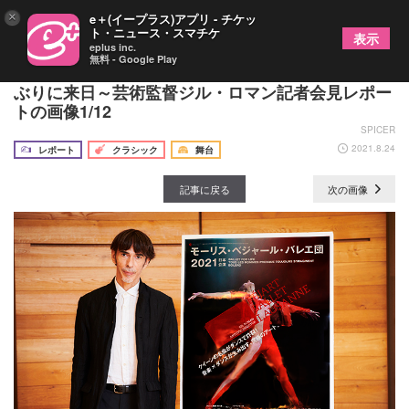
×
e＋(イープラス)アプリ - チケッ
ト・ニュース・スマチケ
表示
eplus inc.
無料 - Google Play
モーリス・ベジャール・バレエ団が2021年秋、4年
ぶりに来日～芸術監督ジル・ロマン記者会見レポー
トの画像1/12
SPICER
2021.8.24
レポート
クラシック
舞台
記事に戻る
次の画像