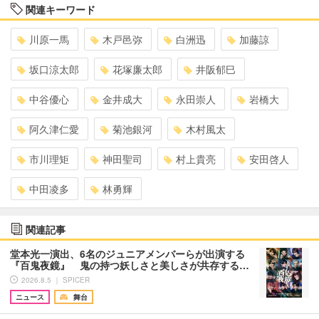
関連キーワード
川原一馬
木戸邑弥
白洲迅
加藤諒
坂口涼太郎
花塚廉太郎
井阪郁巳
中谷優心
金井成大
永田崇人
岩橋大
阿久津仁愛
菊池銀河
木村風太
市川理矩
神田聖司
村上貴亮
安田啓人
中田凌多
林勇輝
関連記事
堂本光一演出、6名のジュニアメンバーらが出演する
『百鬼夜鏡』 鬼の持つ妖しさと美しさが共存する…
2026.8.5 ｜ SPICER
ニュース
舞台