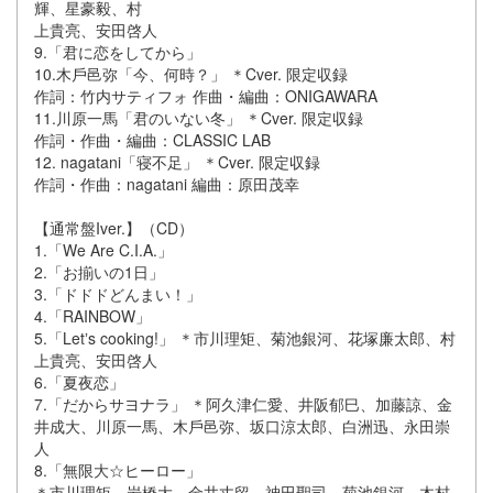
輝、星豪毅、村
上貴亮、安⽥啓⼈
9.「君に恋をしてから」
10.⽊⼾⾢弥「今、何時？」 ＊Cver. 限定収録
作詞：⽵内サティフォ 作曲・編曲：ONIGAWARA
11.川原⼀⾺「君のいない冬」 ＊Cver. 限定収録
作詞・作曲・編曲：CLASSIC LAB
12. nagatani「寝不⾜」 ＊Cver. 限定収録
作詞・作曲：nagatani 編曲：原⽥茂幸
【通常盤Iver.】（CD）
1.「We Are C.I.A.」
2.「お揃いの1⽇」
3.「ドドドどんまい！」
4.「RAINBOW」
5.「Letʼs cooking!」 ＊市川理矩、菊池銀河、花塚廉太郎、村
上貴亮、安⽥啓⼈
6.「夏夜恋」
7.「だからサヨナラ」 ＊阿久津仁愛、井阪郁⺒、加藤諒、⾦
井成⼤、川原⼀⾺、⽊⼾⾢弥、坂⼝涼太郎、⽩洲迅、永⽥崇
⼈
8.「無限⼤☆ヒーロー」
＊市川理矩、岩橋⼤、⾦井丈留、神⽥聖司、菊池銀河、⽊村