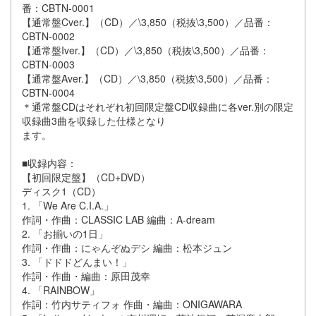
番：CBTN-0001
【通常盤Cver.】（CD）／\3,850（税抜\3,500）／品番：
CBTN-0002
【通常盤Iver.】（CD）／\3,850（税抜\3,500）／品番：
CBTN-0003
【通常盤Aver.】（CD）／\3,850（税抜\3,500）／品番：
CBTN-0004
＊通常盤CDはそれぞれ初回限定盤CD収録曲に各ver.別の限定
収録曲3曲を収録した仕様となり
ます。
■収録内容：
【初回限定盤】（CD+DVD）
ディスク1（CD）
1. 「We Are C.I.A.」
作詞・作曲：CLASSIC LAB 編曲：A-dream
2. 「お揃いの1⽇」
作詞・作曲：にゃんぞぬデシ 編曲：松本ジュン
3. 「ドドドどんまい！」
作詞・作曲・編曲：原⽥茂幸
4. 「RAINBOW」
作詞：⽵内サティフォ 作曲・編曲：ONIGAWARA