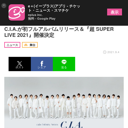
×
e＋(イープラス)アプリ - チケッ
ト・ニュース・スマチケ
表示
eplus inc.
無料 - Google Play
キューブに所属する若手俳優のサポーターズクラブ
C.I.A.が初フルアルバムリリース＆『超 SUPER
LIVE 2021』開催決定
ニュース
舞台
2021.9.4
ポスト
シェア
送る