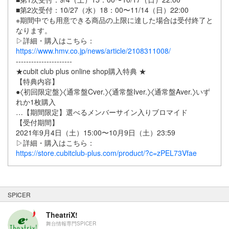
■第2次受付：10/27（⽔）18：00〜11/14（⽇）22:00
※期間中でも⽤意できる商品の上限に達した場合は受付終了と
なります。
▷詳細・購⼊はこちら：
https://www.hmv.co.jp/news/article/2108311008/
----------------------
★cubit club plus online shop購⼊特典 ★
【特典内容】
●〈初回限定盤〉〈通常盤Cver.〉〈通常盤Iver.〉〈通常盤Aver.〉いず
れか1枚購⼊
…【期間限定】選べるメンバーサイン⼊りブロマイド
【受付期間】
2021年9⽉4⽇（⼟）15:00〜10⽉9⽇（⼟）23:59
▷詳細・購⼊はこちら：
https://store.cubitclub-plus.com/product/?c=zPEL73Vfae
SPICER
TheatriX!
舞台情報専門SPICER