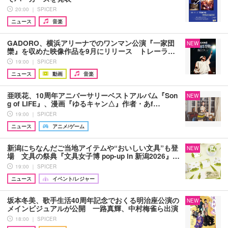
20:00 ｜ SPICER
ニュース
音楽
GADORO、横浜アリーナでのワンマン公演『一家団
NEW
欒』を収めた映像作品を9月にリリース トレーラ…
19:00 ｜ SPICER
ニュース
動画
音楽
亜咲花、10周年アニバーサリーベストアルバム『Son
NEW
g of LIFE』、漫画『ゆるキャン△』作者・あf…
19:00 ｜ SPICER
ニュース
アニメ/ゲーム
新潟にちなんだご当地アイテムや“おいしい文具”も登
NEW
場 文具の祭典『文具女子博 pop-up in 新潟2026』…
19:00 ｜ SPICER
ニュース
イベント/レジャー
坂本冬美、歌手生活40周年記念でおくる明治座公演の
NEW
メインビジュアルが公開 一路真輝、中村梅雀ら出演
18:00 ｜ SPICER