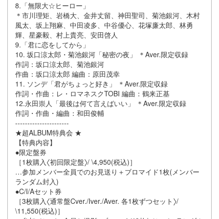
8.「無限⼤☆ヒーロー」
＊市川理矩、岩橋⼤、⾦井丈留、神⽥聖司、菊池銀河、⽊村
⾵太、坂上翔⿇、中⽥凌多、中⾕優⼼、花塚廉太郎、林勇
輝、星豪毅、村上貴亮、安⽥啓⼈
9.「君に恋をしてから」
10. 坂⼝涼太郎・菊池銀河「秘密の夜」 ＊Aver.限定収録
作詞：坂⼝涼太郎、菊池銀河
作曲：坂⼝涼太郎 編曲：原⽥茂幸
11. ソンデ「君がちょっと好き」 ＊Aver.限定収録
作詞・作曲：レ・ロマネスクTOBI 編曲：鶴来正基
12.永⽥崇⼈「最後は何て⾔えばいい」 ＊Aver.限定収録
作詞・作曲・編曲：和⽥俊輔
----------------------
★超ALBUM特典会 ★
【特典内容】
●限定盤券
［1枚購⼊〈初回限定盤〉/ \4,950(税込)］
…参加メンバー全員でのお⾒送り＋ブロマイド1枚(メンバー
ランダム封⼊)
●C/I/Aセット券
［3枚購⼊〈通常盤Cver./Iver./Aver. 各1枚ずつセット〉/
\11,550(税込)］