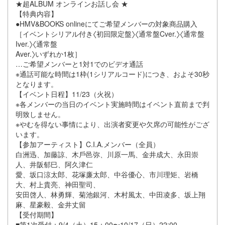
★超ALBUM オンラインお話し会 ★
【特典内容】
●HMV&BOOKS onlineにてご希望メンバーの対象商品購⼊
［イベントシリアル付き〈初回限定盤〉〈通常盤Cver.〉〈通常盤
Iver.〉〈通常盤
Aver.〉いずれか1枚］
…ご希望メンバーと1対1でのビデオ通話
※通話可能な時間は1枠(1シリアルコード)につき、およそ30秒
となります。
【イベント⽇程】11/23（⽕祝）
※各メンバーの当⽇のイベント実施時間はイベント直前まで判
明致しません。
※やむを得ない事情により、出演者変更や⽋席の可能性がござ
います。
【参加アーティスト】C.I.A.メンバー（全員）
⽩洲迅、加藤諒、⽊⼾⾢弥、川原⼀⾺、⾦井成⼤、永⽥崇
⼈、井阪郁⺒、阿久津仁
愛、坂⼝涼太郎、花塚廉太郎、中⾕優⼼、市川理矩、岩橋
⼤、村上貴亮、神⽥聖司、
安⽥啓⼈、林勇輝、菊池銀河、⽊村⾵太、中⽥凌多、坂上翔
⿇、星豪毅、⾦井丈留
【受付期間】
■第1次受付：9/4（⼟）15：00〜10/17（⽇）22:00