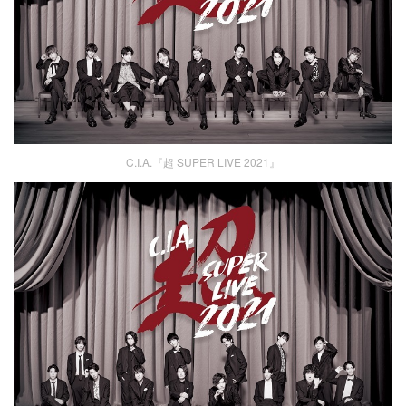
C.I.A.『超 SUPER LIVE 2021』