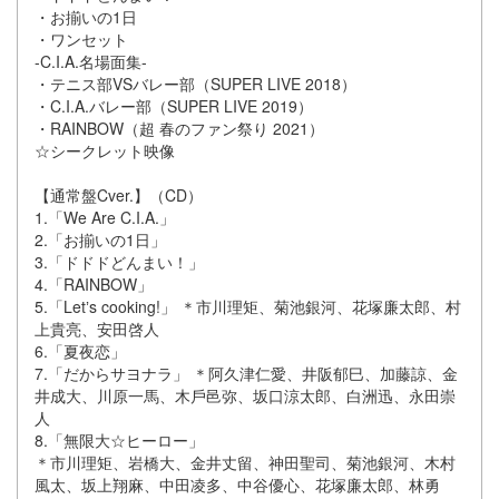
・お揃いの1⽇
・ワンセット
-C.I.A.名場⾯集-
・テニス部VSバレー部（SUPER LIVE 2018）
・C.I.A.バレー部（SUPER LIVE 2019）
・RAINBOW（超 春のファン祭り 2021）
☆シークレット映像
【通常盤Cver.】（CD）
1.「We Are C.I.A.」
2.「お揃いの1⽇」
3.「ドドドどんまい！」
4.「RAINBOW」
5.「Letʼs cooking!」 ＊市川理矩、菊池銀河、花塚廉太郎、村
上貴亮、安⽥啓⼈
6.「夏夜恋」
7.「だからサヨナラ」 ＊阿久津仁愛、井阪郁⺒、加藤諒、⾦
井成⼤、川原⼀⾺、⽊⼾⾢弥、坂⼝涼太郎、⽩洲迅、永⽥崇
⼈
8.「無限⼤☆ヒーロー」
＊市川理矩、岩橋⼤、⾦井丈留、神⽥聖司、菊池銀河、⽊村
⾵太、坂上翔⿇、中⽥凌多、中⾕優⼼、花塚廉太郎、林勇