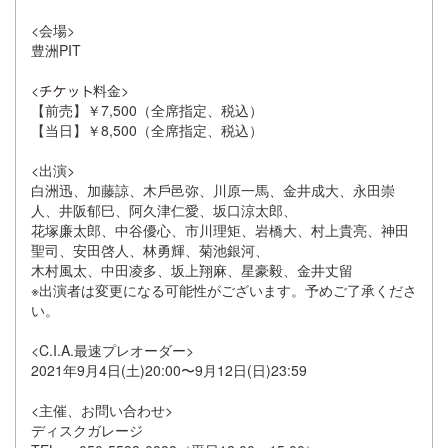
<会場>
豊洲PIT
<
料⾦>
【前売】￥7,500（全席指定、税込）
【当⽇】￥8,500（全席指定、税込）
<出演>
⽩洲迅、加藤諒、⽊⼾⾢弥、川原⼀⾺、⾦井成⼤、永⽥崇
⼈、井阪郁⺒、阿久津仁愛、坂⼝涼太郎、
花塚廉太郎、中⾕優⼼、市川理矩、岩橋⼤、村上貴亮、神⽥
聖司、安⽥啓⼈、林勇輝、菊池銀河、
⽊村⾵太、中⽥凌多、坂上翔⿇、星豪毅、⾦井丈留
※出演者は変更になる可能性がございます。予めご了承くださ
い。
<C.I.A.最速プレオーダー>
2021年9⽉4⽇(⼟)20:00〜9⽉12⽇(⽇)23:59
<主催、お問い合わせ>
ディスクガレージ