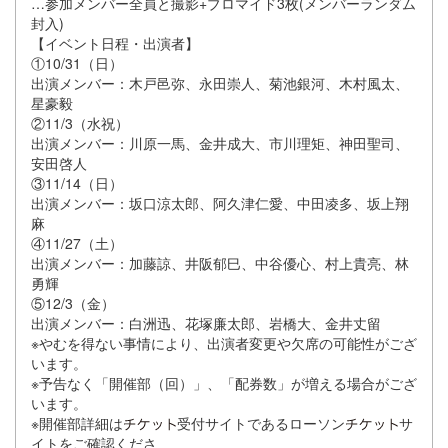
…参加メンバー全員と撮影+ブロマイド3枚(メンバーランダム
封⼊)
【イベント⽇程・出演者】
①10/31（⽇）
出演メンバー：木戸邑弥、永田崇人、菊池銀河、木村風太、
星豪毅
②11/3（⽔祝）
出演メンバー：川原一馬、金井成大、市川理矩、神田聖司、
安田啓人
③11/14（⽇）
出演メンバー：坂口涼太郎、阿久津仁愛、中田凌多、坂上翔
麻
④11/27（⼟）
出演メンバー：加藤諒、井阪郁巳、中谷優心、村上貴亮、林
勇輝
⑤12/3（⾦）
出演メンバー：白洲迅、花塚廉太郎、岩橋大、金井丈留
※やむを得ない事情により、出演者変更や⽋席の可能性がござ
います。
※予告なく「開催部（回）」、「配券数」が増える場合がござ
います。
※開催部詳細は
受付サイトであるローソン
サ
イトをご確認くださ