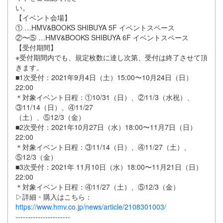
い。
【イベント会場】
① …HMV&BOOKS SHIBUYA 5F イベントスペース
②〜⑤ …HMV&BOOKS SHIBUYA 6F イベントスペース
【受付期間】
※受付期間内でも、規定枚数に達し次第、受付は終了させて頂
きます。
■1次受付：2021年9⽉4⽇（⼟）15:00〜10⽉24⽇（⽇）
22:00
＊対象イベント⽇程：①10/31（⽇）、②11/3（⽔祝）、
③11/14（⽇）、④11/27
（⼟）、⑤12/3（⾦）
■2次受付：2021年10⽉27⽇（⽔）18:00〜11⽉7⽇（⽇）
22:00
＊対象イベント⽇程：③11/14（⽇）、④11/27（⼟）、
⑤12/3（⾦）
■3次受付：2021年 11⽉10⽇（⽔）18:00〜11⽉21⽇（⽇）
22:00
＊対象イベント⽇程：④11/27（⼟）、⑤12/3（⾦）
▷詳細・購⼊はこちら：
https://www.hmv.co.jp/news/article/2108301003/
----------------------