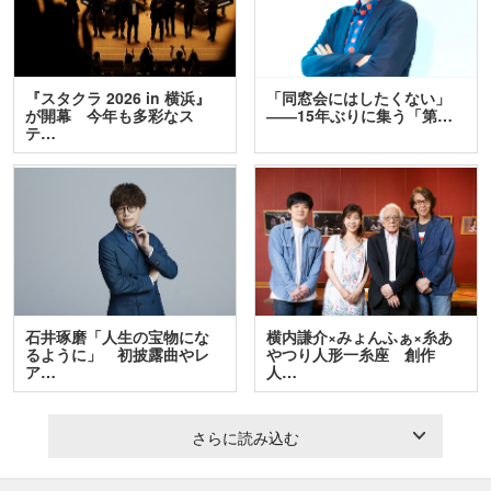
『スタクラ 2026 in 横浜』
「同窓会にはしたくない」
が開幕 今年も多彩なス
――15年ぶりに集う「第…
テ…
石井琢磨「人生の宝物にな
横内謙介×みょんふぁ×糸あ
るように」 初披露曲やレ
やつり人形一糸座 創作
ア…
人…
さらに読み込む