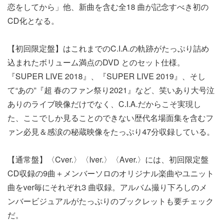
恋をしてから」他、新曲を含む全18 曲が記念すべき初の
CD化となる。
【初回限定盤】はこれまでのC.I.A.の軌跡がたっぷり詰め
込まれたボリューム満点のDVD とのセット仕様。
『SUPER LIVE 2018』、『SUPER LIVE 2019』、そし
て“あの”『超 春のファン祭り2021』など、笑いあり大号泣
ありのライブ映像だけでなく、C.I.A.だからこそ実現し
た、ここでしか見ることのできない歴代名場面集を含むフ
ァン必見＆感涙の秘蔵映像をたっぷり47分収録している。
【通常盤】〈Cver.〉〈Iver.〉〈Aver.〉には、初回限定盤
CD収録の9曲＋メンバーソロのオリジナル楽曲やユニット
曲をver毎にそれぞれ3 曲収録。アルバム撮り下ろしのメ
ンバービジュアルがたっぷりのブックレットも要チェック
だ。