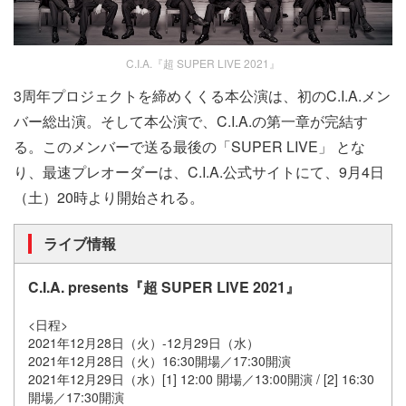
C.I.A.『超 SUPER LIVE 2021』
3周年プロジェクトを締めくくる本公演は、初のC.I.A.メン
バー総出演。そして本公演で、C.I.A.の第一章が完結す
る。このメンバーで送る最後の「SUPER LIVE」 とな
り、最速プレオーダーは、C.I.A.公式サイトにて、9月4日
（土）20時より開始される。
ライブ情報
C.I.A. presents『超 SUPER LIVE 2021』
<⽇程>
2021年12⽉28⽇（⽕）-12⽉29⽇（⽔）
2021年12⽉28⽇（⽕）16:30開場／17:30開演
2021年12⽉29⽇（⽔）[1] 12:00 開場／13:00開演 / [2] 16:30
開場／17:30開演