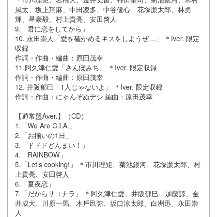
⾵太、坂上翔⿇、中⽥凌多、中⾕優⼼、花塚廉太郎、林勇
輝、星豪毅、村上貴亮、安⽥啓⼈
9.「君に恋をしてから」
10. 永⽥崇⼈「愛を確かめるキスをしようぜ…」 ＊Iver. 限定
収録
作詞・作曲・編曲：原⽥茂幸
11.阿久津仁愛「さんぽみち」 ＊Iver. 限定収録
作詞・作曲・編曲：原⽥茂幸
12. 井阪郁⺒「1⼈じゃないよ」 ＊Iver. 限定収録
作詞・作曲：にゃんぞぬデシ 編曲：原⽥茂幸
【通常盤Aver.】（CD）
1.「We Are C.I.A.」
2.「お揃いの1⽇」
3.「ドドドどんまい！」
4.「RAINBOW」
5.「Letʼs cooking!」 ＊市川理矩、菊池銀河、花塚廉太郎、村
上貴亮、安⽥啓⼈
6.「夏夜恋」
7.「だからサヨナラ」 ＊阿久津仁愛、井阪郁⺒、加藤諒、⾦
井成⼤、川原⼀⾺、⽊⼾⾢弥、坂⼝涼太郎、⽩洲迅、永⽥崇
⼈