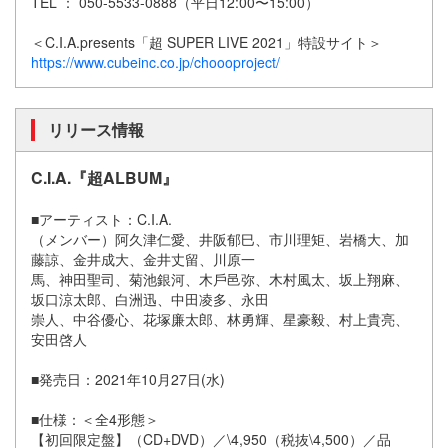
TEL ： 050-5533-0888（平⽇12:00〜15:00）
＜C.I.A.presents「超 SUPER LIVE 2021」特設サイト＞
https://www.cubeinc.co.jp/choooproject/
リリース情報
C.I.A.『超ALBUM』
■アーティスト：C.I.A.
（メンバー）阿久津仁愛、井阪郁⺒、市川理矩、岩橋⼤、加
藤諒、⾦井成⼤、⾦井丈留、川原⼀
⾺、神⽥聖司、菊池銀河、⽊⼾⾢弥、⽊村⾵太、坂上翔⿇、
坂⼝涼太郎、⽩洲迅、中⽥凌多、永⽥
崇⼈、中⾕優⼼、花塚廉太郎、林勇輝、星豪毅、村上貴亮、
安⽥啓⼈
■発売⽇：2021年10⽉27⽇(⽔)
■仕様：＜全4形態＞
【初回限定盤】（CD+DVD）／\4,950（税抜\4,500）／品