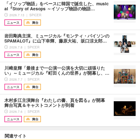
「イソップ物語」をベースに韓国で誕生した、music
al『Story of Aesops ～イソップ物語の物語…
2026.7.13 ｜ SPICER
ニュース
舞台
岩田剛典主演、ミュージカル『モンティ・パイソンの
SPAMALOT』に山下幸輝、藤原大祐、坂口涼太郎…
2026.7.8 ｜ SPICER
ニュース
舞台
川﨑皇輝「最後まで一公演一公演を大切に頑張りた
い」～ミュージカル『町田くんの世界』が開幕し、…
2026.7.7 ｜ SPICER
ニュース
舞台
木村多江主演舞台『わたしの書、頁を図る』が開幕
舞台写真＆キャストコメントが到着
2026.7.6 ｜ SPICER
ニュース
舞台
関連サイト