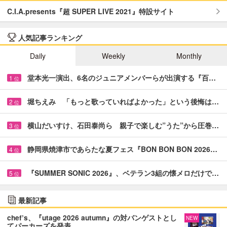
C.I.A.presents『超 SUPER LIVE 2021』特設サイト
人気記事ランキング
Daily
Weekly
Monthly
堂本光一演出、6名のジュニアメンバーらが出演する『百…
1
位
堀ちえみ 「もっと歌っていればよかった」という後悔は…
2
位
横山だいすけ、石田泰尚ら 親子で楽しむ”うた”から圧巻…
3
位
静岡県焼津市であらたな夏フェス『BON BON BON 2026…
4
位
『SUMMER SONIC 2026』、ベテラン3組の懐メロだけで…
5
位
最新記事
chef’s、『utage 2026 autumn』の対バンゲストとし
NEW
てパーカーズを発表