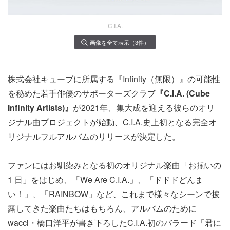
C.I.A.
画像を全て表示（3件）
株式会社キューブに所属する『Infinity（無限）』の可能性
を秘めた若手俳優のサポーターズクラブ
『C.I.A. (Cube
Infinity Artists)』
が2021年、集大成を迎える彼らのオリ
ジナル曲プロジェクトが始動、C.I.A.史上初となる完全オ
リジナルフルアルバムのリリースが決定した。
ファンにはお馴染みとなる初のオリジナル楽曲「お揃いの
1 日」をはじめ、「We Are C.I.A.」、「ドドドどんま
い！」、「RAINBOW」など、これまで様々なシーンで披
露してきた楽曲たちはもちろん、アルバムのために
wacci・橋口洋平が書き下ろしたC.I.A.初のバラード「君に