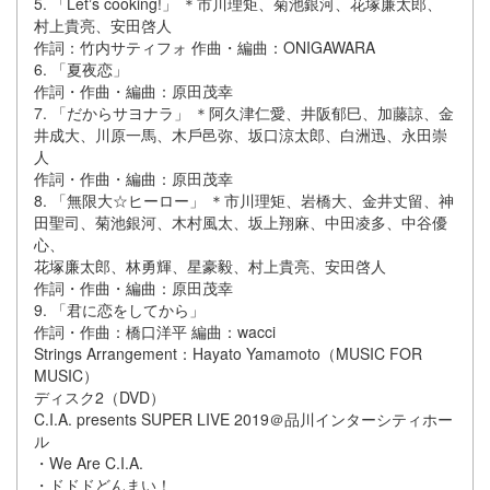
5. 「Letʼs cooking!」 ＊市川理矩、菊池銀河、花塚廉太郎、
村上貴亮、安⽥啓⼈
作詞：⽵内サティフォ 作曲・編曲：ONIGAWARA
6. 「夏夜恋」
作詞・作曲・編曲：原⽥茂幸
7. 「だからサヨナラ」 ＊阿久津仁愛、井阪郁⺒、加藤諒、⾦
井成⼤、川原⼀⾺、⽊⼾⾢弥、坂⼝涼太郎、⽩洲迅、永⽥崇
⼈
作詞・作曲・編曲：原⽥茂幸
8. 「無限⼤☆ヒーロー」 ＊市川理矩、岩橋⼤、⾦井丈留、神
⽥聖司、菊池銀河、⽊村⾵太、坂上翔⿇、中⽥凌多、中⾕優
⼼、
花塚廉太郎、林勇輝、星豪毅、村上貴亮、安⽥啓⼈
作詞・作曲・編曲：原⽥茂幸
9. 「君に恋をしてから」
作詞・作曲：橋⼝洋平 編曲：wacci
Strings Arrangement：Hayato Yamamoto（MUSIC FOR
MUSIC）
ディスク2（DVD）
C.I.A. presents SUPER LIVE 2019＠品川インターシティホー
ル
・We Are C.I.A.
・ドドドどんまい！