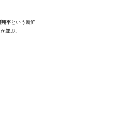
浦翔平
という新鮮
陣が並ぶ。