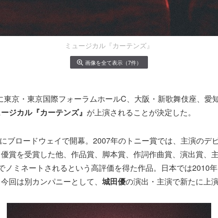
ミュージカル『カーテンズ』
画像を全て表示（7件）
3月に東京・東京国際フォーラムホールC、大阪・新歌舞伎座、愛
ュージカル『カーテンズ』
が上演されることが決定した。
3月にブロードウェイで開幕。2007年のトニー賞では、主演のデ
男優賞を受賞した他、作品賞、脚本賞、作詞作曲賞、演出賞、
でノミネートされるという高評価を得た作品。日本では2010
、今回は別カンパニーとして、
城田優
の演出・主演で新たに上