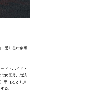
知・愛知芸術劇場
ビッド・ハイド・
主演女優賞、助演
年に東山紀之主演
演する。