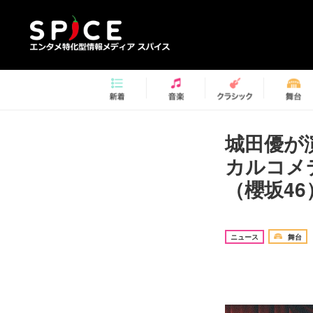
城田優が
カルコメ
（櫻坂4
ニュース
舞台