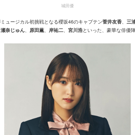
城田優
ミュージカル初挑戦となる櫻坂46のキャプテン
菅井友香
、
三
、
瀬奈じゅん
、
原田薫
、
岸祐二
、
宮川浩
といった、豪華な俳優