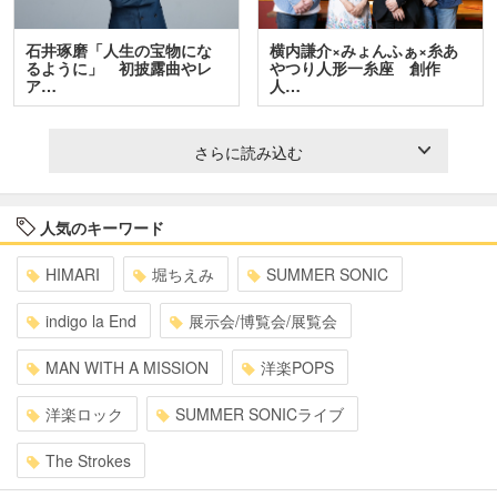
石井琢磨「人生の宝物にな
横内謙介×みょんふぁ×糸あ
るように」 初披露曲やレ
やつり人形一糸座 創作
ア…
人…
さらに読み込む
人気のキーワード
HIMARI
堀ちえみ
SUMMER SONIC
indigo la End
展示会/博覧会/展覧会
MAN WITH A MISSION
洋楽POPS
洋楽ロック
SUMMER SONICライブ
The Strokes