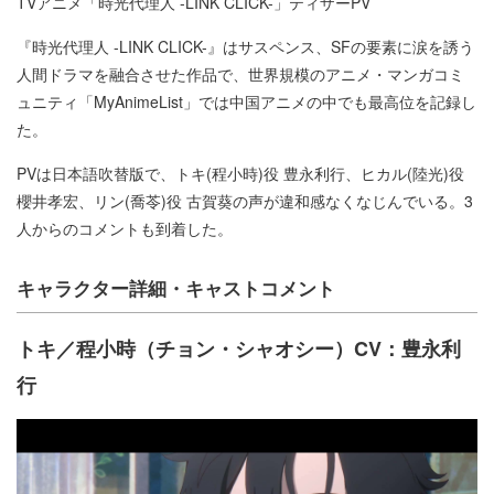
TVアニメ「時光代理人 -LINK CLICK-」ティザーPV
『時光代理人 -LINK CLICK-』はサスペンス、SFの要素に涙を誘う
人間ドラマを融合させた作品で、世界規模のアニメ・マンガコミ
ュニティ「MyAnimeList」では中国アニメの中でも最高位を記録し
た。
PVは日本語吹替版で、トキ(程小時)役 豊永利行、ヒカル(陸光)役
櫻井孝宏、リン(喬苓)役 古賀葵の声が違和感なくなじんでいる。3
人からのコメントも到着した。
キャラクター詳細・キャストコメント
トキ／程小時（チョン・シャオシー）CV：豊永利
行