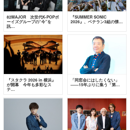
82MAJOR 次世代K-POPボ
『SUMMER SONIC
ーイズグループの“今”を
2026』、ベテラン3組の懐…
訊…
『スタクラ 2026 in 横浜』
「同窓会にはしたくない」
が開幕 今年も多彩なス
――15年ぶりに集う「第…
テ…