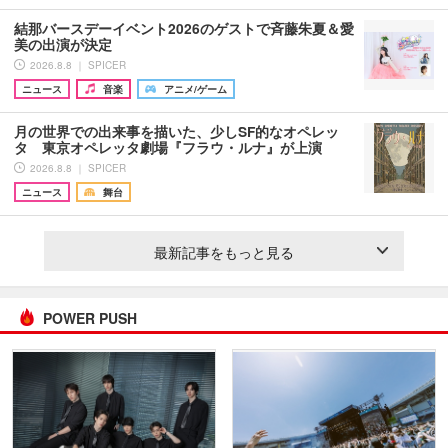
結那バースデーイベント2026のゲストで斉藤朱夏＆愛
美の出演が決定
2026.8.8 ｜ SPICER
ニュース
音楽
アニメ/ゲーム
月の世界での出来事を描いた、少しSF的なオペレッ
タ 東京オペレッタ劇場『フラウ・ルナ』が上演
2026.8.8 ｜ SPICER
ニュース
舞台
最新記事をもっと見る
POWER PUSH