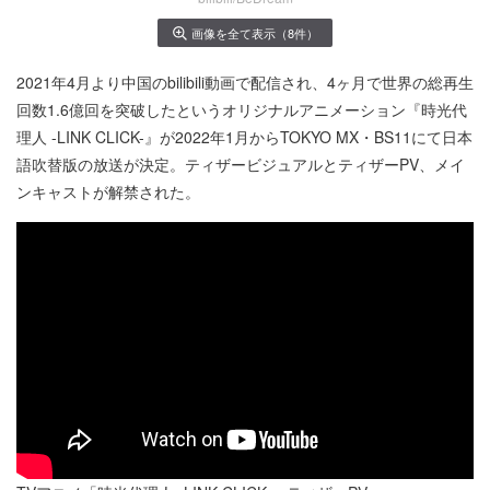
画像を全て表示（8件）
2021年4月より中国のbilibili動画で配信され、4ヶ月で世界の総再生
回数1.6億回を突破したというオリジナルアニメーション『時光代
理人 -LINK CLICK-』が2022年1月からTOKYO MX・BS11にて日本
語吹替版の放送が決定。ティザービジュアルとティザーPV、メイ
ンキャストが解禁された。