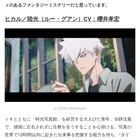
ィのあるファンタジーミステリーだと思っています。
ヒカル／陸光（ルー・グアン）CV：櫻井孝宏
(c) bilibili/BeDream
トキとともに「時光写真館」を経営する大人びた青年。冷静沈着
で、感情に左右されずに任務を全うすることを心掛ける。写真の
世界で12時間以内に起きた出来事を把握する能力を持ち、“ダイ