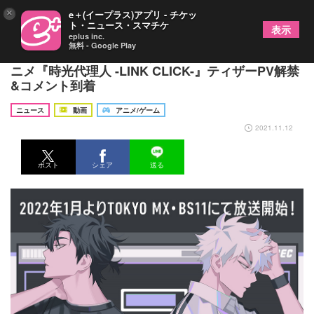
×
e＋(イープラス)アプリ - チケッ
ト・ニュース・スマチケ
表示
eplus inc.
無料 - Google Play
豊永利行、櫻井孝宏、古賀葵が日本語吹替 TVア
ニメ『時光代理人 -LINK CLICK-』ティザーPV解禁
&コメント到着
ニュース
動画
アニメ/ゲーム
2021.11.12
ポスト
シェア
送る