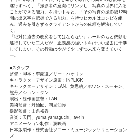
遂行すべく、「撮影者の意識にリンクし、写真の世界に入る
ことができる能力」を持つトキと、「その写真の撮影後12時
間の出来事を把握できる能力」を持つヒカルはコンビを組
み、過去を引きずるクライアントからの依頼を解決してい
く。
『絶対に過去の改変をしてはならない』ルールのもと依頼を
遂行していた二人だが、正義感の強いトキはつい過去に干渉
してしまい、その行動はやがて少しずつ未来を変えていくー
ー。
■スタッフ
監督・脚本：李豪凌／リー・ハオリン
キャラクターデザイン原案：INPLICK
キャラクターデザイン：LAN、黄思萌／ホワン・スーモン、
熊丹／ション・ダン
演出・総作画監督：LAN
美術監督：丹治匠、朝見知弥
撮影監督：山条裕香
音楽：天門、yuma yamaguchi、av4ln
アニメーション制作：瀾映画
日本版製作：株式会社ソニー・ミュージックソリューション
ズ