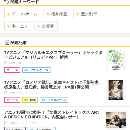
関連キーワード
アニメ/ゲーム
櫻井孝宏
豊永利行
冬アニメ
古賀葵
関連記事
TVアニメ『マジカル★エクスプローラー』キャラクタ
ービジュアル（リュディver.）解禁
2026.8.8 ｜ SPICER
ニュース
アニメ/ゲーム
TVアニメ『ロメリア戦記』追加キャストに千葉翔也、
梶原岳人、堀江瞬、綿貫竜之介！PV第1弾公開
2026.8.7 ｜ SPICER
ニュース
動画
アニメ/ゲーム
アニメ10周年に乾杯！『文豪ストレイドッグス ART
& DESIGN EXHIBITION』内覧会レポート
2026.8.7 ｜ SPICER
レポート
アニメ/ゲーム