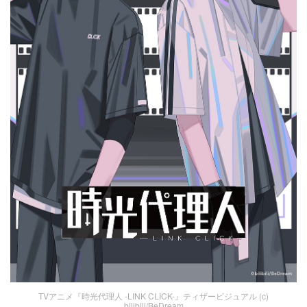
TVアニメ『時光代理人 -LINK CLICK-』ティザービジュアル (c)
bilibili/BeDream