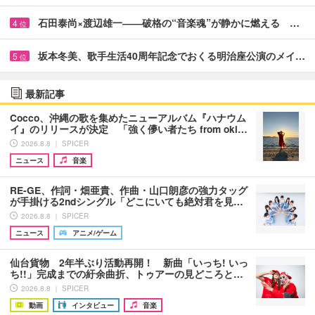
石田泰尚×渡辺雄一――破格の“音楽魂”が静かに燃える …
4
位
坂本冬美、歌手生活40周年記念でおくる明治座公演のメイ…
5
位
最新記事
Cocco、沖縄の歌を集めたニューアルバム『ハナウム
イ』のリリースが決定 「強く儚い者たち from oki…
2026.8.8 ｜ SPICER
ニュース
音楽
RE-GE、作詞・畑亜貴、作曲・山口朗彦の強力タッグ
が手掛ける2ndシングル「どこにいても絶対君を見…
2026.8.8 ｜ SPICER
ニュース
アニメ/ゲーム
仙台貨物 2年半ぶり活動再開！ 新曲「いっち! いっ
ち!!」完成までの紆余曲折、トゥアーの見どころと…
2026.8.8 ｜ SPICER
動画
インタビュー
音楽