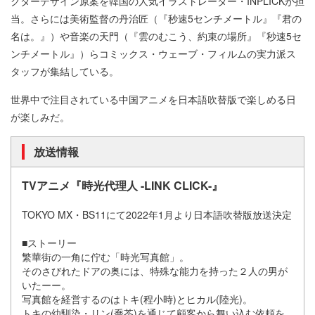
クターデザイン原案を韓国の人気イラストレーター・INPLICKが担
当。さらには美術監督の丹治匠（『秒速5センチメートル』『君の
名は。』）や音楽の天門（『雲のむこう、約束の場所』『秒速5セ
ンチメートル』）らコミックス・ウェーブ・フィルムの実力派ス
タッフが集結している。
世界中で注目されている中国アニメを日本語吹替版で楽しめる日
が楽しみだ。
放送情報
TVアニメ『時光代理人 -LINK CLICK-』
TOKYO MX・BS11にて2022年1月より日本語吹替版放送決定
■ストーリー
繁華街の一角に佇む「時光写真館」。
そのさびれたドアの奥には、特殊な能力を持った２人の男が
いたーー。
写真館を経営するのはトキ(程小時)とヒカル(陸光)。
トキの幼馴染・リン(喬苓)を通じて顧客から舞い込む依頼を