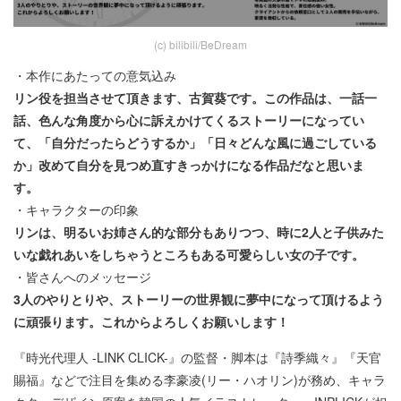
(c) bilibili/BeDream
・本作にあたっての意気込み
リン役を担当させて頂きます、古賀葵です。この作品は、一話一
話、色んな角度から心に訴えかけてくるストーリーになってい
て、「自分だったらどうするか」「日々どんな風に過ごしている
か」改めて自分を見つめ直すきっかけになる作品だなと思いま
す。
・キャラクターの印象
リンは、明るいお姉さん的な部分もありつつ、時に2人と子供みた
いな戯れあいをしちゃうところもある可愛らしい女の子です。
・皆さんへのメッセージ
3人のやりとりや、ストーリーの世界観に夢中になって頂けるよう
に頑張ります。これからよろしくお願いします！
『時光代理人 -LINK CLICK-』の監督・脚本は『詩季織々』『天官
賜福』などで注目を集める李豪凌(リー・ハオリン)が務め、キャラ