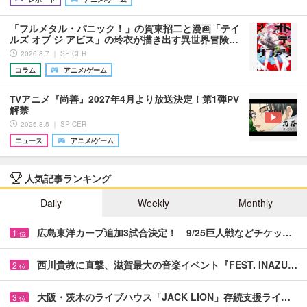
「フルメタル・パニック！」の賀東招二と漫画「テイ
ルズ オブ ジ アビス」の玲衣が描き出す異世界冒険…
2026.8.7 ｜ SPICER
コラム
アニメ/ゲーム
TVアニメ『尚善』2027年4月より放送決定！第1弾PV
解禁
2026.8.5 ｜ SPICER
ニュース
アニメ/ゲーム
人気記事ランキング
Daily
Weekly
Monthly
広島東洋カープ追加3試合決定！ 9/25巨人戦などチケッ…
1
位
西川貴教に直撃、滋賀最大の音楽イベント『FEST. INAZU…
2
位
大阪・茨木のライブハウス「JACK LION」存続支援ライ…
3
位