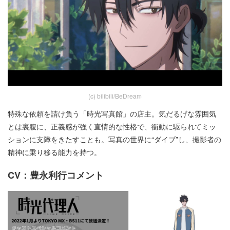
(c) bilibili/BeDream
特殊な依頼を請け負う「時光写真館」の店主。気だるげな雰囲気
とは裏腹に、正義感が強く直情的な性格で、衝動に駆られてミッ
ションに支障をきたすことも。写真の世界に“ダイブ”し、撮影者の
精神に乗り移る能力を持つ。
CV：豊永利行コメント