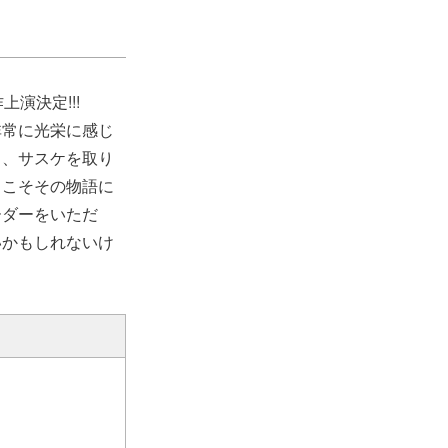
上演決定!!!
非常に光栄に感じ
ト、サスケを取り
らこそその物語に
ーダーをいただ
いかもしれないけ