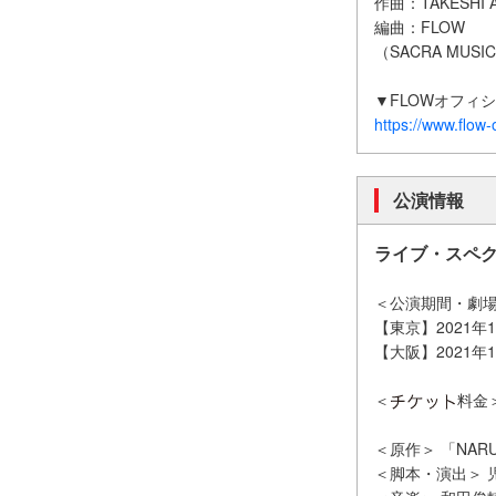
作曲：TAKESHI 
編曲：FLOW
（SACRA MUSI
▼FLOWオフィ
https://www.flow-of
公演情報
ライブ・スペク
＜公演期間・劇
【東京】2021年
【大阪】2021年
＜
料金＞
＜原作＞ 「NAR
＜脚本・演出＞ 