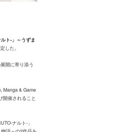
ナルト-」～うずま
決定した。
の展開に寄り添う
Manga & Game
で再び開催されること
TO-ナルト-」
ト物語～
の
2作品を