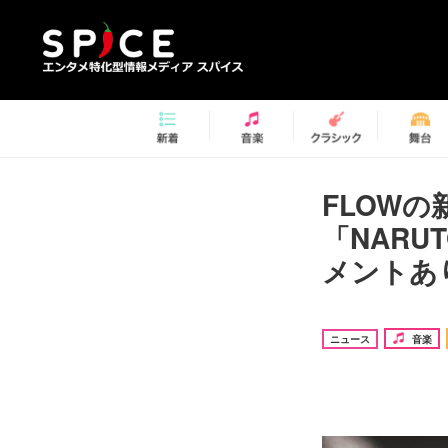
FLOW
「NARU
メントあ
ニュース
音楽