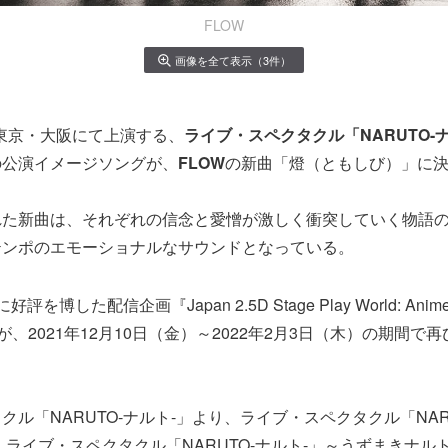
FLOW
画像を全て表示（3件）
より東京・大阪にて上演する、
ライブ・スペクタクル「NARUTO-
の公演イメージソングが、
FLOW
の新曲「燈（ともしび）」に
れた新曲は、それぞれの信念と愛憎が激しく衝突していく物語
テンポのエモーショナルなサウンドとなっている。
博した配信企画『Japan 2.5D Stage Play World: Anime, 
line』が、2021年12月10日（金）～2022年2月3日（木）の期間
ル「NARUTO-ナルト-」より、ライブ・スペクタクル「NARU
）、ライブ・スペクタクル「NARUTO-ナルト-」～うずまきナル