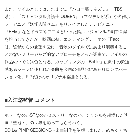
また、ソイルとしてはこれまでに『ハロー張りネズミ』（TBS
系）、『スキャンダル弁護士 QUEEN』（フジテレビ系）や名作ホ
ラーアニメ『妖怪人間ベム』をリメイクしたテレビアニメ
『BEM』などドラマやアニメといった幅広いジャンルの劇中音楽
を担当してきたが、映画は初。エンディングテーマの「Face」
は、監督からの要望を受け、普段のソイルではあまり演奏するこ
とのないフリージャズ的なアプローチをとった楽曲で、ソイルの
作品の中でも異色となる。カップリングの「Battle」は劇中の緊迫
感あるシーンに使われた楽曲を今回の作品化にあたりロングバー
ジョン化。E.P.だけのオリジナル楽曲となる。
■入江悠監督 コメント
ホラーなのかSFなのかミステリーなのか。ジャンルを越境した映
画『聖地Ｘ』の世界を彩ってもらうべく、
SOIL&”PIMP”SESSIONSへ楽曲制作を依頼しました。めちゃくち