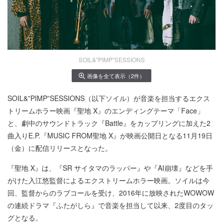
SOIL&"PIMP"SESSIONS
画像を全て表示（2件）
SOIL&”PIMP”SESSIONS（以下ソイル）が音楽を担当するエクス
トリームホラー映画『聖地 X』のエンディングテーマ「Face」
と、劇中のサウンドトラック『Battle』をカップリングに加えた2
曲入りE.P.『MUSIC FROM聖地 X』が映画公開日となる11月19日
（金）に配信リリースとなった。
『聖地 X』は、『SR サイタマのラッパー』や『AI崩壊』などを手
がけた入江悠監督によるエクストリームホラー映画。ソイルは今
回、監督からのラブコールを受け、2016年に放映されたWOWOW
の連続ドラマ『ふたがしら』で音楽を担当して以来、2度目のタッ
グとなる。