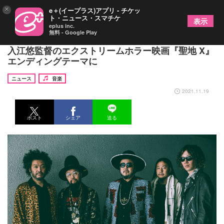
×
e＋(イープラス)アプリ - チケッ
ト・ニュース・スマチケ
表示
eplus inc.
無料 - Google Play
SOIL&"PIMP"SESSIONS、初の映画音楽を担当
入江悠監督のエクストリームホラー映画『聖地 X』
エンディングテーマに
ニュース
音楽
2021.11.19
ポスト
シェア
送る