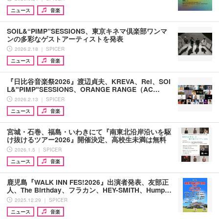
ニュース
音楽
SOIL&“PIMP”SESSIONS、東京キネマ倶楽部ワンマ
ンの多彩なゲストアーティストを発表
2026.2.18 ｜ SPICER
ニュース
音楽
『日比谷音楽祭2026』渡辺貞夫、KREVA、Rei、SOI
L&"PIMP"SESSIONS、ORANGE RANGE（AC…
2026.2.13 ｜ SPICER
ニュース
音楽
宮城・石巻、福島・いわきにて『南東北沿岸沿いを駆
け抜けるツアー2026』開催決定、高校生未満は無料
2026.1.5 ｜ SPICER
ニュース
音楽
鹿児島『WALK INN FES!2026』出演者発表、友部正
人、The Birthday、フラカン、HEY-SMITH、Hump…
2025.12.29 ｜ SPICER
ニュース
音楽