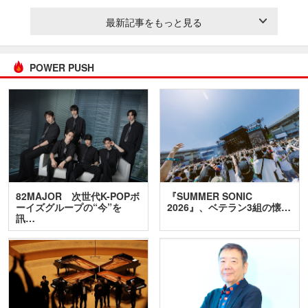
最新記事をもっと見る
POWER PUSH
82MAJOR 次世代K-POPボ
『SUMMER SONIC
ーイズグループの“今”を
2026』、ベテラン3組の懐…
訊…