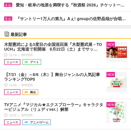
愛知・岐阜の地酒を満喫する『秋酒祭 2026』チケット一…
4
位
『サントリー1万人の第九』Aぇ! groupの佐野晶哉が合唱…
5
位
最新記事
木梨憲武による3度目の全国巡回展『木梨憲武展－TO
NEW
UCH』北海道で初開催 8月22日（土）までサッ…
12:10 ｜ SPICER
ニュース
アート
【7/31（金）～8/6（木）】舞台ジャンルの人気記事
NEW
ランキングTOP5
12:00 ｜ SPICER
ニュース
舞台
TVアニメ『マジカル★エクスプローラー』キャラクタ
NEW
ービジュアル（リュディver.）解禁
12:00 ｜ SPICER
ニュース
アニメ/ゲーム