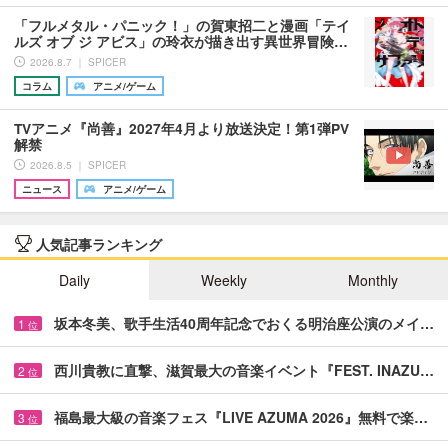
「フルメタル・パニック！」の賀東招二と漫画「テイ
ルズ オブ ジ アビス」の玲衣が描き出す異世界冒険…
2026.8.7 ｜ SPICER
コラム
アニメ/ゲーム
TVアニメ『尚善』2027年4月より放送決定！第1弾PV
解禁
2026.8.5 ｜ SPICER
ニュース
アニメ/ゲーム
人気記事ランキング
Daily
Weekly
Monthly
坂本冬美、歌手生活40周年記念でおくる明治座公演のメイ…
1
位
西川貴教に直撃、滋賀最大の音楽イベント『FEST. INAZU…
2
位
福島最大級の音楽フェス『LIVE AZUMA 2026』無料で楽…
3
位