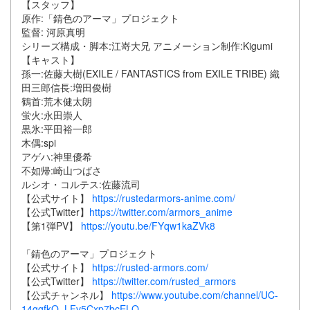
【スタッフ】
原作
:
「錆色のアーマ」プロジェクト
監督
:
河原真明
シリーズ構成・脚本
:
江嵜大兄
アニメーション制作
:Kigumi
【キャスト】
孫一
:
佐藤大樹
(EXILE / FANTASTICS from EXILE TRIBE)
織
田三郎信長
:
増田俊樹
鶴首
:
荒木健太朗
蛍火
:
永田崇人
黒氷
:
平田裕一郎
木偶
:spi
アゲハ
:
神里優希
不如帰
:
崎山つばさ
ルシオ・コルテス
:
佐藤流司
【公式サイト】
https://rustedarmors-anime.com/
【公式
Twitter
】
https://twitter.com/armors_anime
【第
1
弾
PV
】
https://youtu.be/FYqw1kaZVk8
「錆色のアーマ」プロジェクト
【公式サイト】
https://rusted-armors.com/
【公式
Twitter
】
https://twitter.com/rusted_armors
【公式チャンネル】
https://www.youtube.com/channel/UC-
14ggfkO_LFv5Cxp7bcELQ