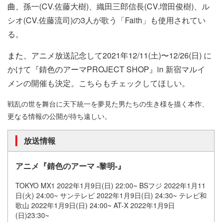
曲、
孫一(CV.佐藤大樹)、織田三郎信長(CV.増田俊樹)、ル
シオ(CV.佐藤流司)の3人が歌う「Faith」も使用されてい
る。
また、
アニメ放送記念して2021年12/11(土)〜12/26(日) に
かけて『錆色のアーマPROJECT SHOP』in 新宿マルイ
メンの開催も決定。こちらもチェックしてほしい。
戦乱の世を舞台に天下統一を夢見た男たちの生き様を描く本作、
更なる情報の公開が待ち遠しい。
放送情報
アニメ『錆色のアーマ
-
黎明
-』
TOKYO MX1 2022
年
1
月
9
日
(
日
) 22:00~ BS
フジ
2022
年
1
月
11
日
(
火
) 24:00~
サンテレビ
2022
年
1
月
9
日
(
日
) 24:30~
テレビ和
歌山
2022
年
1
月
9
日
(
日
) 24:00~ AT-X 2022
年
1
月
9
日
(
日
)23:30~