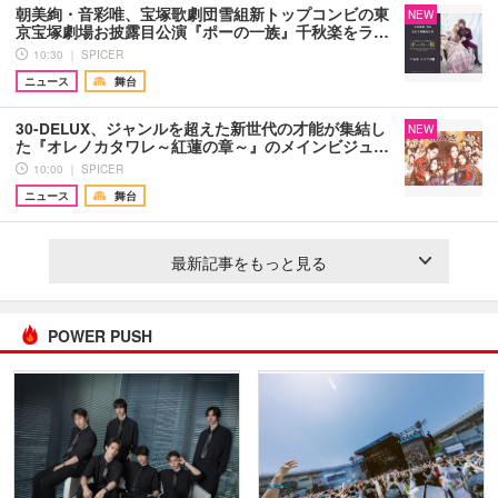
朝美絢・音彩唯、宝塚歌劇団雪組新トップコンビの東
NEW
京宝塚劇場お披露目公演『ポーの一族』千秋楽をラ…
10:30 ｜ SPICER
ニュース
舞台
30-DELUX、ジャンルを超えた新世代の才能が集結し
NEW
た『オレノカタワレ～紅蓮の章～』のメインビジュ…
10:00 ｜ SPICER
ニュース
舞台
最新記事をもっと見る
POWER PUSH