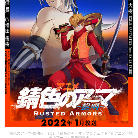
『錆色のアーマ-黎明-』 （C）「錆色のアーマ」プロジェクト / © アニメ「錆
色のアーマ」製作委員会