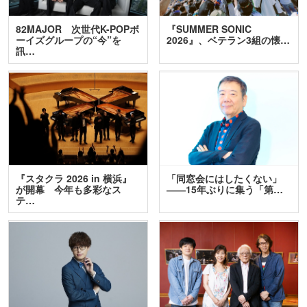
82MAJOR 次世代K-POPボ
『SUMMER SONIC
ーイズグループの“今”を
2026』、ベテラン3組の懐…
訊…
『スタクラ 2026 in 横浜』
「同窓会にはしたくない」
が開幕 今年も多彩なス
――15年ぶりに集う「第…
テ…