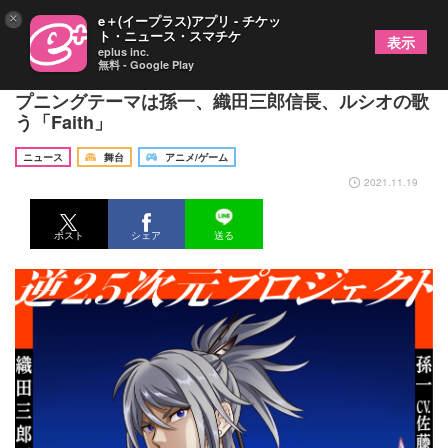
×
e＋(イープラス)アプリ - チケッ
ト・ニュース・スマチケ
表示
eplus inc.
無料 - Google Play
アニメ『錆色のアーマ-黎明-』PV第2弾解禁 オー
プニングテーマは孫一、織田三郎信長、ルシオの歌
う「Faith」
ニュース
舞台
アニメ/ゲーム
2021.11.19
ポスト
シェア
送る