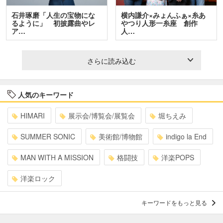
石井琢磨「人生の宝物にな
横内謙介×みょんふぁ×糸あ
るように」 初披露曲やレ
やつり人形一糸座 創作
ア…
人…
さらに読み込む
人気のキーワード
HIMARI
展示会/博覧会/展覧会
堀ちえみ
SUMMER SONIC
美術館/博物館
indigo la End
MAN WITH A MISSION
格闘技
洋楽POPS
洋楽ロック
キーワードをもっと見る