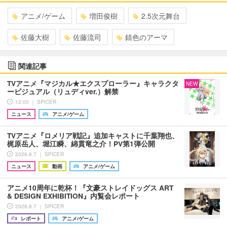
アニメ/ゲーム
増田俊樹
2.5次元舞台
佐藤大樹
佐藤流司
錆色のアーマ
関連記事
TVアニメ『マジカル★エクスプローラー』キャラクタ
NEW
ービジュアル（リュディver.）解禁
12:00 ｜ SPICER
ニュース
アニメ/ゲーム
TVアニメ『ロメリア戦記』追加キャストに千葉翔也、
梶原岳人、堀江瞬、綿貫竜之介！PV第1弾公開
2026.8.7 ｜ SPICER
ニュース
動画
アニメ/ゲーム
アニメ10周年に乾杯！『文豪ストレイドッグス ART
& DESIGN EXHIBITION』内覧会レポート
2026.8.7 ｜ SPICER
レポート
アニメ/ゲーム