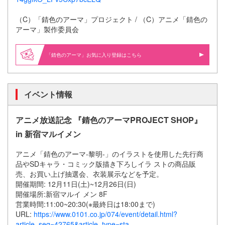
（C）「錆色のアーマ」プロジェクト
/ （C）
アニメ「錆色の
アーマ」製作委員会
「錆色のアーマ」お気に入り登録はこちら
イベント情報
アニメ放送記念 『錆色のアーマPROJECT SHOP』
in 新宿マルイメン
アニメ「錆色のアーマ-黎明-」のイラストを使用した先行商
品やSDキャラ・コミック版描き下ろしイラ ストの商品販
売、お買い上げ抽選会、衣装展示などを予定。
開催期間: 12月11日(土)~12月26日(日)
開催場所:新宿マルイ メン 8F
営業時間:11:00~20:30(※最終日は18:00まで)
URL:
https://www.0101.co.jp/074/event/detail.html?
article_seq=42765&article_type=sta