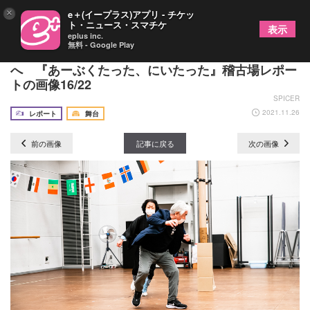
×
e＋(イープラス)アプリ - チケッ
ト・ニュース・スマチケ
表示
eplus inc.
無料 - Google Play
1年超探求を続けた創作がついに本公演として上演
へ 『あーぶくたった、にいたった』稽古場レポー
トの画像16/22
SPICER
2021.11.26
レポート
舞台
前の画像
記事に戻る
次の画像