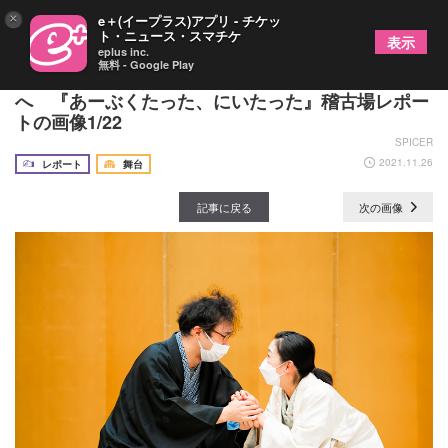
×
e＋(イープラス)アプリ - チケッ
ト・ニュース・スマチケ
表示
eplus inc.
無料 - Google Play
1年超探求を続けた創作がついに本公演として上演
へ 『あーぶくたった、にいたった』稽古場レポー
トの画像1/22
SPICER
2021.11.26
レポート
舞台
記事に戻る
次の画像