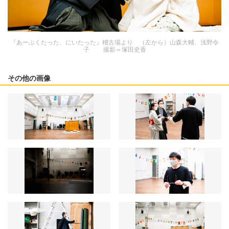
『あーぶくたった、にいたった』稽古場より （左から）山森大輔、浅野令
子 撮影＝塚田史香
その他の画像