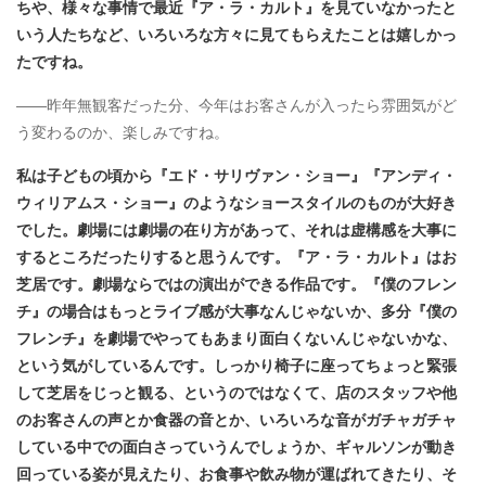
ちや、様々な事情で最近『ア・ラ・カルト』を見ていなかったと
いう人たちなど、いろいろな方々に見てもらえたことは嬉しかっ
たですね
。
――昨年無観客だった分、今年はお客さんが入ったら雰囲気がど
う変わるのか、楽しみですね。
私は子どもの頃から『エド・サリヴァン・ショー』『アンディ・
ウィリアムス・ショー』のようなショースタイルのものが大好き
でした。劇場には劇場の在り方があって、それは虚構感を大事に
するところだったりすると思うんです。『ア・ラ・カルト』はお
芝居です。劇場ならではの演出ができる作品です。『僕のフレン
チ』の場合はもっとライブ感が大事なんじゃないか、多分『僕の
フレンチ』を劇場でやってもあまり面白くないんじゃないかな、
という気がしているんです。しっかり椅子に座ってちょっと緊張
して芝居をじっと観る、というのではなくて、店のスタッフや他
のお客さんの声とか食器の音とか、いろいろな音がガチャガチャ
している中での面白さっていうんでしょうか、ギャルソンが動き
回っている姿が見えたり、お食事や飲み物が運ばれてきたり、そ