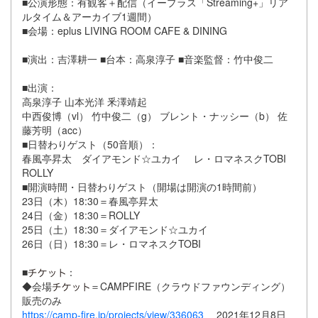
■公演形態：有観客＋配信（
イープラス「Streaming+」リア
ルタイム＆
アーカイブ1週間）
■会場：eplus LIVING ROOM CAFE & DINING
■演出：吉澤耕一 ■台本：高泉淳子 ■音楽監督：竹中俊二
■出演：
高泉淳子 山本光洋 釆澤靖起
中西俊博（vl） 竹中俊二（g） ブレント・ナッシー（b） 佐
藤芳明（acc）
■日替わりゲスト（50音順）：
春風亭昇太 ダイアモンド☆ユカイ レ・ロマネスクTOBI
ROLLY
■開演時間・日替わりゲスト（開場は開演の1時間前）
23日（木）18:30＝春風亭昇太
24日（金）18:30＝ROLLY
25日（土）18:30＝ダイアモンド☆ユカイ
26日（日）18:30＝レ・ロマネスクTOBI
■
：
◆会場
＝CAMPFIRE（クラウドファウンディング）
販売のみ
https://camp-fire.jp/projects/view/336063
2021年12月8日