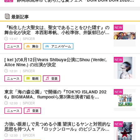
位
最新記事
『転生した大聖女は、聖女であることをひた隠す』の
NEW
舞台化が決定 本西彩希帆、小松準弥、井阪郁巳が…
13:47 ｜ SPICER
ニュース
舞台
アニメ/ゲーム
[ kei ]の8月12日Veats Shibuya公演にShou (Verde/,
NEW
Alice Nine.) の出演が決定
12:31 ｜ SPICER
ニュース
動画
音楽
東京「海の森公園」で開催の『TOKYO ISLAND 202
NEW
6』BIGMAMA、flumpoolら第3弾出演者7組を…
12:00 ｜ SPICER
ニュース
音楽
力強い眼差しで見つめる小瀧 望演じるヤンと対照的な
NEW
思想を持つ人々 『ロックンロール』のビジュアル…
12:00 ｜ SPICER