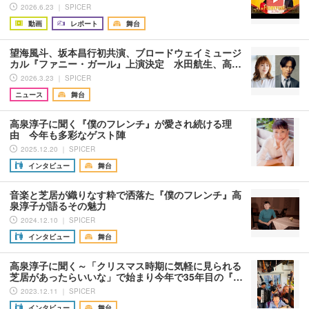
2026.6.23 ｜ SPICER
動画
レポート
舞台
望海風斗、坂本昌行初共演、ブロードウェイミュージ
カル『ファニー・ガール』上演決定 水田航生、高…
2026.3.23 ｜ SPICER
ニュース
舞台
高泉淳子に聞く『僕のフレンチ』が愛され続ける理
由 今年も多彩なゲスト陣
2025.12.20 ｜ SPICER
インタビュー
舞台
音楽と芝居が織りなす粋で洒落た『僕のフレンチ』高
泉淳子が語るその魅力
2024.12.10 ｜ SPICER
インタビュー
舞台
高泉淳子に聞く～「クリスマス時期に気軽に見られる
芝居があったらいいな」で始まり今年で35年目の『…
2023.12.11 ｜ SPICER
インタビュー
舞台