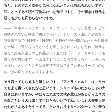
ると、ものすごく幸せな気分になれたことは忘れられないです。
私にとってあの頃の宝物みたいな作品ですし、その輝きは時代を
経ても少しも変わらないですね
。
――「キネマティック・トーキング・ルーム」で、最近テレビで
放映されていた映画『男はつらいよ』シリーズ（山田洋次監督・
渥美清主演で1969年～1995年に全48作品が公開された）をお母様
と一緒にご覧になったというお話しもされていましたね。時代を
超えて誰もが楽しめる作品という点では『ア・ラ・カルト』にも
通じると思います。何回見ても同じところで笑っちゃうし泣いち
ゃうし、というところは長年積み重ねてきているシリーズものな
らではの良さでもありますよね。
そう言ってもらえると嬉しいです。『ア・ラ・カルト』は、自分
でもよく書いてきたなと思います。シリーズものだからこその大
変さはありますが、やはりこれまでの積み重ねがあるからこその
面白さというのは出して行けたらいいですね。いつもの登場人物
たちが「ああまたやってる」というお決まりのパターンで、安心