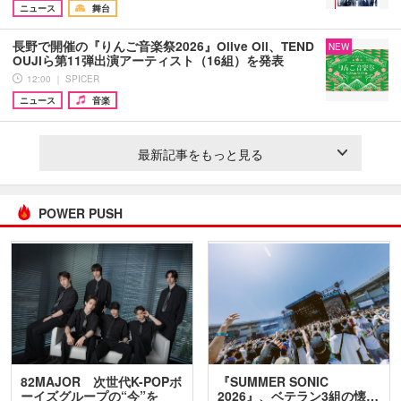
ニュース
舞台
長野で開催の『りんご音楽祭2026』Olive Oil、TEND
NEW
OUJIら第11弾出演アーティスト（16組）を発表
12:00 ｜ SPICER
ニュース
音楽
最新記事をもっと見る
POWER PUSH
82MAJOR 次世代K-POPボ
『SUMMER SONIC
ーイズグループの“今”を
2026』、ベテラン3組の懐…