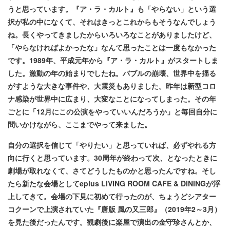
うと思っています。『ア・ラ・カルト』も「やらない」という選
択が私の中になくて、それはきっとこれからもそうなんでしょう
ね。長くやってきましたからいろいろなことがありましたけど、
「やらなければよかったな」なんて思ったことは一度もなかった
です。1989年、平成元年から『ア・ラ・カルト』がスタートしま
した。激動の年の始まりでしたね。バブルの崩壊、世界中を揺る
がすような大きな事件や、大震災もありました。昨年は新型コロ
ナ感染が世界中に広まり、大変なことになってしまった。その年
ごとに「12月にこの公演をやっていいんだろうか」と毎回自分に
問いかけながら、ここまでやって来ました
。
自分の選択を信じて「やりたい」と思っていれば、必ずやれる方
向に行くと思っています。30周年が終わって次、となったときに
劇場が取れなくて、さてどうしたものかと思ったんですね。そし
たら新たな会場としてeplus LIVING ROOM CAFE & DININGが浮
上してきて。会場の下見に初めて行ったのが、ちょうどシアター
コクーンで上演されていた『唐版 風の又三郎』（2019年2～3月）
を見た後だったんです。観劇後に楽屋で演出の金守珍さんとか、