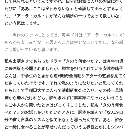
して見られるというんですかね。自分のお気に入りのお店に行く
たびに「ああ、ここは変わらないな」と確認してホッとするよう
な、『ア・ラ・カルト』がそんな場所の一つであって欲しいな、
という気はします
。
――今作のファンにとっては、毎年12月は『ア・ラ・カルト』が
あるから楽しみだな、と思えることは幸せなことですし、安心感
にも繋がっていると思います。
私も出演させてもらったドラマ『きのう何食べた？』は今年11月
に映画版も公開されましたが、脚本を担当されている安達奈緒子
さんは、中学生のときから遊◉機械/全自動シアターの芝居を見てく
ださっていたそうです。それで私のようになりたいと思ってくれ
たらしくて早稲田大学に入って演劇研究会に入り、その後一旦演
劇から離れたけれども、諦めきれずに脚本家になったということ
をご本人から聞いたときはびっくりしました。私も『きのう何食
べた？』のお話しをいただいたときに、脚本を読んで「なんか自
分の書く言葉のリズムと似てるな」と思ったんです。あと、誰か
と一緒に食べることが幸せなんだっていう世界観とかにもシンパ