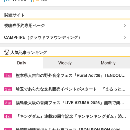
関連サイト
視聴券予約専用ページ
CAMPFIRE（クラウドファウンディング）
人気記事ランキング
Daily
Weekly
Monthly
熊本県人吉市の野外音楽フェス『Rural Act'26』TENDOU…
1
位
埼玉であらたな文具販売イベントがスタート 『まるっと…
2
位
福島最大級の音楽フェス『LIVE AZUMA 2026』無料で楽…
3
位
『キングダム』連載20周年記念「キンキンキングダム」渋…
4
位
静岡県焼津市であらたな夏フェス『BON BON BON 2026…
5