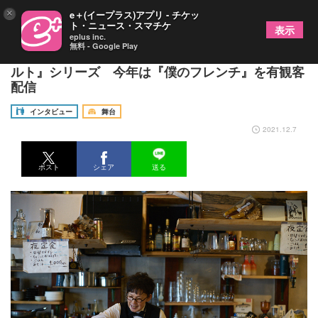
×
e＋(イープラス)アプリ - チケッ
ト・ニュース・スマチケ
表示
eplus inc.
無料 - Google Play
高泉淳子に聞く～レストランが舞台の『ア・ラ・カ
ルト』シリーズ 今年は『僕のフレンチ』を有観客
配信
インタビュー
舞台
2021.12.7
ポスト
シェア
送る