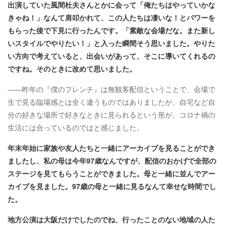
出演していた風間杜夫さんとかに会って「俺たちはやっていかな
きゃね！」なんて肩叩かれて、この人たちは凄いな！とパワーを
もらった後で下見に行ったんです。「素敵な会場だな。また新し
いスタイルでやりたい！」と入った瞬間そう思いました。やりた
い方向で考えていると、出会いがあって、そこに導いてくれるの
ですね。そのときに改めて思いました​。
――昨年の『僕のフレンチ』は無観客配信ということで、会場で
生で見る臨場感とは全く違うものではありましたが、自宅など自
分の好きな場所で好きなときに見られるという形が、コロナ禍の
生活には合っているのではと感じました。
年末年始に家族や友人たちと一緒にアーカイブを見ることができ
ましたし、私の母は今年97歳なんですが、配信のおかげで全部の
ステージを見てもらうことができました。母と一緒に並んでアー
カイブを見ました。97歳の母と一緒に見るなんて幸せな時間でし
た。
地方公演は大阪だけでしたのでね、行ったことのない地域の人た