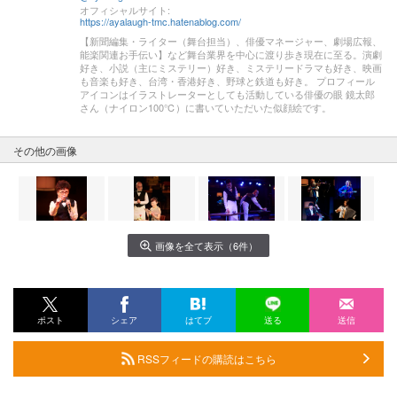
オフィシャルサイト:
https://ayalaugh-tmc.hatenablog.com/
【新聞編集・ライター（舞台担当）、俳優マネージャー、劇場広報、
能楽関連お手伝い】など舞台業界を中心に渡り歩き現在に至る。演劇
好き、小説（主にミステリー）好き、ミステリードラマも好き、映画
も音楽も好き、台湾・香港好き、野球と鉄道も好き。 プロフィール
アイコンはイラストレーターとしても活動している俳優の眼 鏡太郎
さん（ナイロン100℃）に書いていただいた似顔絵です。
その他の画像
画像を全て表示（6件）
ポスト
シェア
はてブ
送る
送信
RSSフィードの購読はこちら