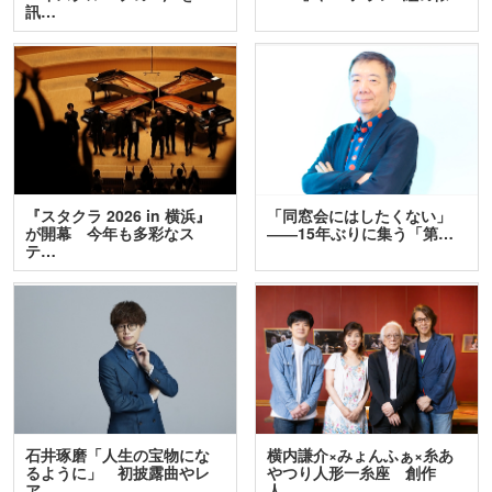
訊…
『スタクラ 2026 in 横浜』
「同窓会にはしたくない」
が開幕 今年も多彩なス
――15年ぶりに集う「第…
テ…
石井琢磨「人生の宝物にな
横内謙介×みょんふぁ×糸あ
るように」 初披露曲やレ
やつり人形一糸座 創作
ア…
人…