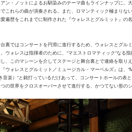
リアン・ノットによるお馴染みのテーマ曲もラインナップに。
ジでこれらの曲が演奏される。また、ロマンティック極まりな
恋愛遍歴をこれまでに制作された『ウォレスとグルミット』の
舞台裏ではコンサートを円滑に進行するため、ウォレスとグル
。ウォレスは指揮者のために、“マエストロマティック”なる指
明し、このマシーンを介してステージと舞台裏とで連絡を取り
『ウォレスとグルミット／ミュージカル・マーベルズ』は、“Mus
驚くべき音楽）”と銘打っているだけあって、コンサートホールの表
たつの世界をクロスオーバーさせて進行する、かつてない形の