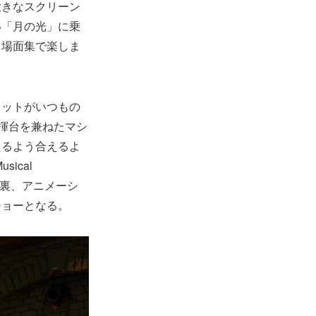
大きなスクリーン
い「月の光」に乗
名場面集で楽しま
ミットがいつもの
揮台を兼ねたマシ
えるよう合えるよ
ical
と裏、アニメーシ
ショーとなる。