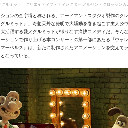
とグルミット」クリエイティブ・ディレクター メルリン・クロッシンガ
ーションの金字塔と称される、アードマン・スタジオ製作のク
とグルミット』。奇想天外な発明で大騒動を巻き起こす主人公
め大活躍する愛犬グルミットが織りなす痛快コメディだ。そん
レーションで作り上げる本コンサートの第一部にあたる『ウォ
・マーベルズ』は、新たに制作されたアニメーションを交えて
ドとなっている。