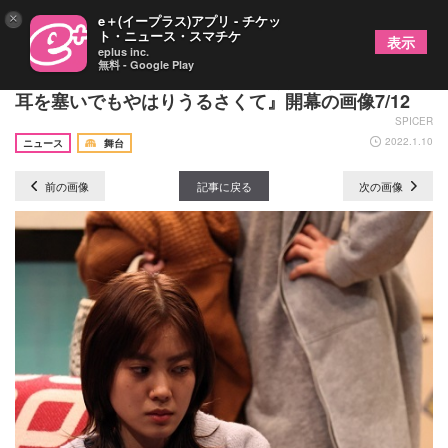
×
e＋(イープラス)アプリ - チケッ
ト・ニュース・スマチケ
表示
eplus inc.
無料 - Google Play
劇団時間制作特別公演『うるさくて、うるさくて、
耳を塞いでもやはりうるさくて』開幕の画像7/12
SPICER
2022.1.10
ニュース
舞台
前の画像
記事に戻る
次の画像