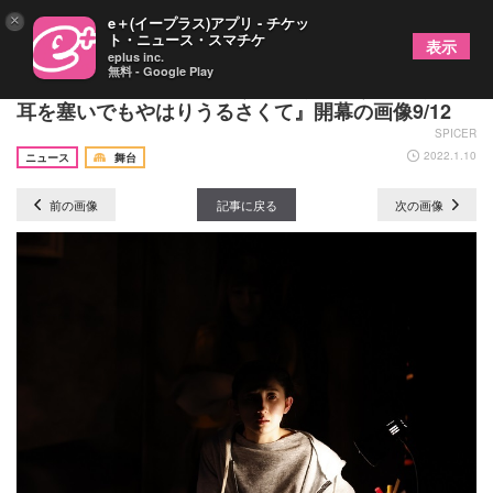
×
e＋(イープラス)アプリ - チケッ
ト・ニュース・スマチケ
表示
eplus inc.
無料 - Google Play
劇団時間制作特別公演『うるさくて、うるさくて、
耳を塞いでもやはりうるさくて』開幕の画像9/12
SPICER
2022.1.10
ニュース
舞台
前の画像
記事に戻る
次の画像